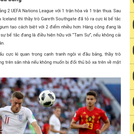
ng 2 UEFA Nations League với 1 trận hòa và 1 trận thua. Sau
à Iceland thì thầy trò Gareth Southgate đã tỏ ra cực kì bế tắc
gium tạo cách biệt với 2 điểm nhiều hơn. Hàng công đang là
y sự bế tắc đang là điều hiện hữu với “Tam Sư”, nếu không cải
ăn.
ấu cực kì quan trọng cạnh tranh ngôi vị đầu bảng, thầy trò
ng trên sân nhà nếu không muốn bị đối thủ bỏ xa trên về mặt