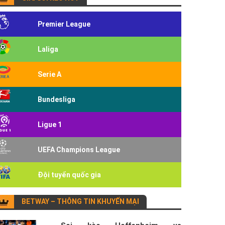
Premier League
Laliga
Serie A
Bundesliga
Ligue 1
UEFA Champions League
Đội tuyển quốc gia
BETWAY – THÔNG TIN KHUYẾN MẠI