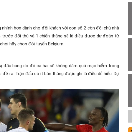
ng nhỉnh hơn dành cho đội khách với con số 2 còn đội chủ nhà
m trước đối thủ và 1 chiến thắng sẽ là điều được dự đoán từ
chơi hãy chọn đội tuyển Belgium.
 vị đầu bảng do đó cả hai sẽ không dám quá mạo hiểm trong
 đề ra. Trận đấu có ít bàn thắng được ghi là điều dễ hiểu. Dự