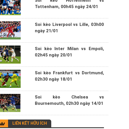
Soi kèo Hoffenheim vs
Tottenham, 00h45 ngày 24/01
Soi kèo Liverpool vs Lille, 03h00
ngày 21/01
Soi kèo Inter Milan vs Empoli,
02h45 ngày 20/01
Soi kèo Frankfurt vs Dortmund,
02h30 ngày 18/01
Soi kèo Chelsea vs
Bournemouth, 02h30 ngày 14/01
LIÊN KẾT HỮU ÍCH