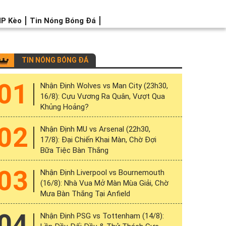
IP Kèo
Tin Nóng Bóng Đá
TIN NÓNG BÓNG ĐÁ
01
Nhận Định Wolves vs Man City (23h30,
16/8): Cựu Vương Ra Quân, Vượt Qua
Khủng Hoảng?
02
Nhận Định MU vs Arsenal (22h30,
17/8): Đại Chiến Khai Màn, Chờ Đợi
Bữa Tiệc Bàn Thắng
03
Nhận Định Liverpool vs Bournemouth
(16/8): Nhà Vua Mở Màn Mùa Giải, Chờ
Mưa Bàn Thắng Tại Anfield
04
Nhận Định PSG vs Tottenham (14/8):