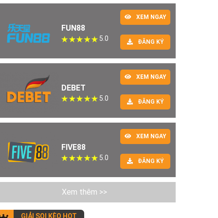
XEM NGAY
FUN88
5.0
ĐĂNG KÝ
XEM NGAY
DEBET
5.0
ĐĂNG KÝ
XEM NGAY
FIVE88
5.0
ĐĂNG KÝ
Xem thêm >>
GIẢI SOI KÈO HOT