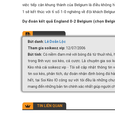
việc tiếp cận khung thành của Belgium là điều không h
1 sẽ kết thúc với tỉ số 1-0 nghiêng về đội khách Belgiu
Dự đoán kết quả England 0-2 Belgium (chọn Belgi
Bút danh:
Lê Doãn Lộc
Tham gia soikeoz.vip:
12/07/2006
Bút tính:
Có niềm đam mê với bóng đá từ thuở nhỏ, 
trong lĩnh vực soi kèo, cá cược. Là chuyên gia soi 
Kèo nhà cái soikeoz.vip - Tôi sẽ cập nhật thông tin
tin soi kèo, phân tích, dự đoán nhận định bóng đá h
hết, tại Soi Kèo IO cộng sự với tôi đều là những ch
mang đến những bản tin chính xác nhất giúp người chơ
TIN LIÊN QUAN