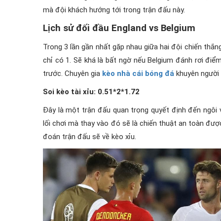
mà đội khách hướng tới trong trận đấu này.
Lịch sử đối đầu England vs Belgium
Trong 3 lần gần nhất gặp nhau giữa hai đội chiến thắ
chỉ có 1. Sẽ khá là bất ngờ nếu Belgium đánh rơi điể
trước. Chuyên gia
kèo nhà cái bóng đá
khuyên người 
Soi kèo tài xỉu: 0.51*2*1.72
Đây là một trận đấu quan trọng quyết định đến ngôi
lối chơi mà thay vào đó sẽ là chiến thuật an toàn được
đoán trận đấu sẽ về kèo xỉu.