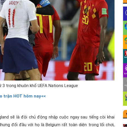
hứ 3 trong khuôn khổ UEFA Nations League
o trận HOT hôm nay<<
gland sẽ là đội chủ động nhập cuộc ngay sau tiếng còi khai
ưng đối đầu với họ là Belgium rất toàn diện trong lối chơi,