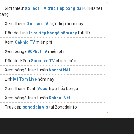
Giới thiệu:
Xoilacz TV truc tiep bong da
Full HD nét
căng.
Xem thêm:
Xôi Lạc TV
trực tiếp hôm nay.
Đối tác: Link
trực tiếp bóngá hôm nay
full HD
Xem
Cakhia TV
miễn phí
Xem bóngá
90PhutTV
miễn phí
Đối tác: Kênh
Socolive TV
chính thức
Xem bóngá trực tuyến
Vaoroi Nét
Link
Mi Tom Live
hôm nay
Xem thêm: Kênh
Vebo
trực tiếp bóngá
Xem bóngá trực tuyến
Rakhoi Nét
Truy cập
bongdalu vip
tại Bongdainfo