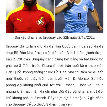
Soi kèo Ghana vs Uruguay vào 22h ngày 2/12/2022
Uruguay đã tự làm khó khi để Hàn Quốc cầm hòa sau khi để
thua Bồ Đào Nha ở lượt trận đầu tiên. Với 1 điểm giành được
sau 2 lượt trận, Uruguay đang đứng bét bảng và bắt buộc họ
phải có 3 điểm trước Ghana ở lượt trận cuối kèm theo việc
Hàn Quốc không thắng trước Bồ Đào Nha thì tấm vé đi tiếp
mới thuộc về thầy trò huấn luyện viên D. Alonso. Sở hữu
phong độ không phải quá tốt với 1 thắng, 1 hòa và 1 thua
nhưng khá may mắn khi chỉ phải đối đầu với Ghana, một đối
thủ không phải quá mạnh. Đây thực sự là cơ hội quý giá dành
cho Uruguay để có được 3 điểm trọn vẹn.