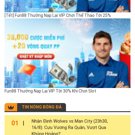
[Tết] Fun88 Thưởng Nạp Lại VIP Chơi Thể Thao Tới 25%
Fun88 Thưởng Nạp Lại VIP Tới 30% Khi Chơi Slot
TIN NÓNG BÓNG ĐÁ
Nhận Định Wolves vs Man City (23h30,
01
16/8): Cựu Vương Ra Quân, Vượt Qua
Khủng Hoảng?