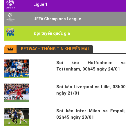
Ligue 1
UEFA Champions League
Đội tuyển quốc gia
BETWAY – THÔNG TIN KHUYẾN MẠI
Soi kèo Hoffenheim vs
Tottenham, 00h45 ngày 24/01
Soi kèo Liverpool vs Lille, 03h00
ngày 21/01
Soi kèo Inter Milan vs Empoli,
02h45 ngày 20/01