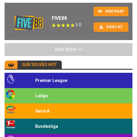
XEM NGAY
FIVE88
5.0
ĐĂNG KÝ
Xem thêm >>
GIẢI SOI KÈO HOT
Premier League
Laliga
Serie A
Bundesliga