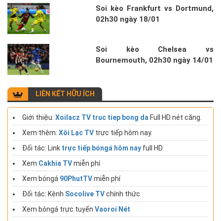
Soi kèo Frankfurt vs Dortmund,
02h30 ngày 18/01
Soi kèo Chelsea vs
Bournemouth, 02h30 ngày 14/01
LIÊN KẾT HỮU ÍCH
Giới thiệu:
Xoilacz TV truc tiep bong da
Full HD nét căng.
Xem thêm:
Xôi Lạc TV
trực tiếp hôm nay.
Đối tác: Link
trực tiếp bóngá hôm nay
full HD
Xem
Cakhia TV
miễn phí
Xem bóngá
90PhutTV
miễn phí
Đối tác: Kênh
Socolive TV
chính thức
Xem bóngá trực tuyến
Vaoroi Nét