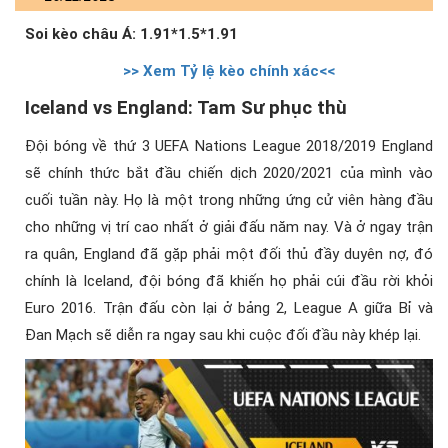
Soi kèo châu Á: 1.91*1.5*1.91
>> Xem Tỷ lệ kèo chính xác<<
Iceland vs England: Tam Sư phục thù
Đội bóng về thứ 3 UEFA Nations League 2018/2019 England
sẽ chính thức bắt đầu chiến dịch 2020/2021 của mình vào
cuối tuần này. Họ là một trong những ứng cử viên hàng đầu
cho những vị trí cao nhất ở giải đấu năm nay. Và ở ngay trận
ra quân, England đã gặp phải một đối thủ đầy duyên nợ, đó
chính là Iceland, đội bóng đã khiến họ phải cúi đầu rời khỏi
Euro 2016. Trận đấu còn lại ở bảng 2, League A giữa Bỉ và
Đan Mạch sẽ diễn ra ngay sau khi cuộc đối đầu này khép lại.