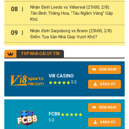
Nhận Định Leeds vs Villarreal (21h00, 2/8):
08
Tân Binh Thăng Hoa, “Tàu Ngầm Vàng” Gặp
Khó
Nhận định Sarpsborg vs Brann (23h00, 2/8):
09
Điểm Tựa Sân Nhà Giúp Vượt Khó?
TOP NHÀ CÁI UY TÍN
XEM NGAY
VI8 CASINO
5.0
ĐĂNG KÝ
XEM NGAY
FCB8
5.0
ĐĂNG KÝ