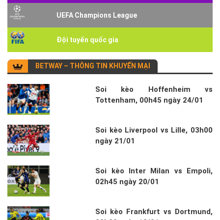
UEFA Champions League
Đội tuyển quốc gia
BETWAY – THÔNG TIN KHUYẾN MẠI
Soi kèo Hoffenheim vs
Tottenham, 00h45 ngày 24/01
Soi kèo Liverpool vs Lille, 03h00
ngày 21/01
Soi kèo Inter Milan vs Empoli,
02h45 ngày 20/01
Soi kèo Frankfurt vs Dortmund,