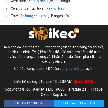
Xem thêm: Kênh
Vebo
trực tiếp bóngá
Xem bóngá trực tuyến
Rakhoi Nét
Truy cập
bongdalu vip
tại Bongdainfo
Kèo nhà cái soikeoz.vip – Trang thông tin soi kèo bóng đá chi tiết,
chính xác nhất. Tỷ lệ kèo bóng đá, tỉ lệ cá cược bóng đá trực
tuyến, cẩm nang, tin nóng với Nhận định, dự đoán, phân tích từ
các chuyên gia.
Đối tác: Bongdainfo – Dữ liệu
bong da lu
trực tuyến.
@ads365s
Liên hệ quảng cáo qua TELEGRAM:
Copyright © 2019 eNet s.r.o, 19600 – Prague 21 – Prague,
Czech Republic
LIKE ON FACEBOOK
FOLLOW ON TWITTER