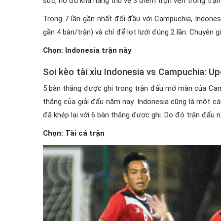
sức, họ đủ khả năng thu về 3 điểm trọn vẹn trong trận
Trong 7 lần gần nhất đối đầu với Campuchia, Indonesi
gần 4 bàn/trận) và chỉ để lọt lưới đúng 2 lần. Chuyên g
Chọn: Indonesia trận này
Soi kèo tài xỉu Indonesia vs Campuchia: U
5 bàn thắng được ghi trong trận đấu mở màn của Ca
thắng của giải đấu năm nay. Indonesia cũng là một cá
đã khép lại với 6 bàn thắng được ghi. Do đó trận đấu n
Chọn: Tài cả trận