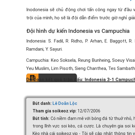
Inodonesia sẽ chủ động chơi tấn công ngay từ đầu 
trội của mình, họ sẽ là đội dẫn điểm trước giờ nghỉ giả
Đội hình dự kiến Indonesia vs Campuchia
Indonesia: S. Fadil, R. Ridho, P. Arhan, E. Baggott, R
Ramdani, Y. Sayuri.
Campuchia: Keo Soksela, Reung Bunheing, Soeuy Visal
Yeu Muslim, Lim Pisoth, Sieng Chanthea, Tes Sambath
Dự đoán kết quả trận đấu: Indonesia 3-1 Campuch
Bút danh:
Lê Doãn Lộc
Tham gia soikeoz.vip:
12/07/2006
Bút tính:
Có niềm đam mê với bóng đá từ thuở nhỏ, 
trong lĩnh vực soi kèo, cá cược. Là chuyên gia soi 
Kèo nhà cái soikeoz.vip - Tôi sẽ cập nhật thông tin