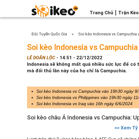
Trang Chủ
Trận Kè
Đội Tuyển Quốc Gia
»
Soi kèo Indonesia vs Campuchia 
Soi kèo Indonesia vs Campuchi
LÊ DOÃN LỘC
-
14:51 - 22/12/2022
Indonesia sẽ không mất quá nhiều sức lực để có 
mà đối thủ lần này của họ chỉ là Campuchia.
Soi kèo Indonesia vs Campuchia vào 19h30 ngày 9
Soi kèo Indonesia vs Philippines vào 19h30 ngày 11
Soi kèo Indonesia vs Iraq vào 16h ngày 6/6/2024
Soi kèo châu Á Indonesia vs Campuchia: U
>> Xem Tỷ 