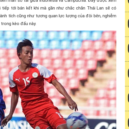
kiến màn so tài giữa Indonesia và Campuchia. Đây được xem
tiếp tới bán kết khi mà gần như chắc chắn Thái Lan sẽ có
hành tích cũng như tương quan lực lượng của đôi bên, nghiễm
trong kèo đấu này.