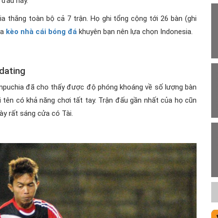
 đấu này.
a thắng toàn bộ cả 7 trận. Họ ghi tổng cộng tới 26 bàn (ghi
ia
kèo nhà cái bóng đá
khuyên bạn nên lựa chọn Indonesia.
pdating
mpuchia đã cho thấy được độ phóng khoáng về số lượng bàn
i tên có khả năng chơi tất tay. Trận đấu gần nhất của họ cũn
ày rất sáng cửa có Tài.