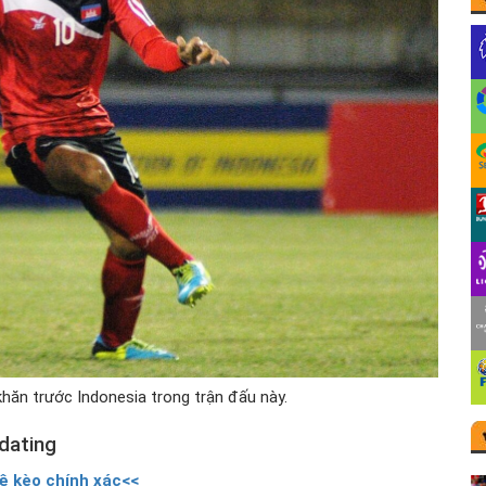
hăn trước Indonesia trong trận đấu này.
dating
ệ kèo chính xác<<