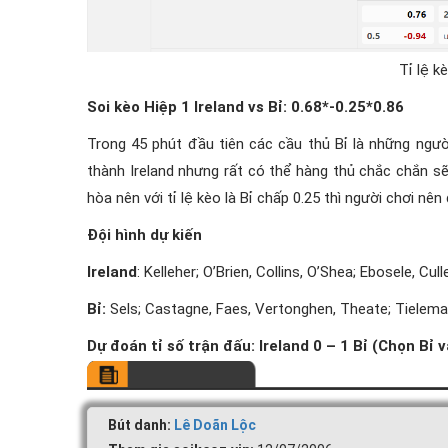
Tỉ lệ kè
Soi kèo Hiệp 1 Ireland vs Bỉ: 0.68*-0.25*0.86
Trong 45 phút đầu tiên các cầu thủ Bỉ là những người
thành Ireland nhưng rất có thể hàng thủ chắc chắn sẽ g
hòa nên với tỉ lệ kèo là Bỉ chấp 0.25 thì người chơi nê
Đội hình dự kiến
Ireland
: Kelleher; O’Brien, Collins, O’Shea; Ebosele, C
Bỉ:
Sels; Castagne, Faes, Vertonghen, Theate; Tielema
Dự đoán tỉ số trận đấu: Ireland 0 – 1 Bỉ (Chọn Bỉ v
Bút danh:
Lê Doãn Lộc