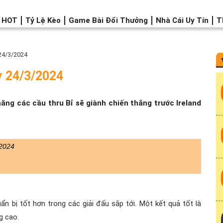
o HOT
Tỷ Lệ Kèo
Game Bài Đổi Thưởng
Nhà Cái Uy Tín
T
 24/3/2024
ày 24/3/2024
năng các cầu thru Bỉ sẽ giành chiến thắng trước Ireland
/2024
ẩn bị tốt hơn trong các giải đấu sắp tới. Một kết quả tốt là
g cao.