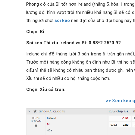
Phong độ của Bỉ tốt hơn Ireland (thắng 5, hòa 1 trong 
lượng đội hình vượt trội thì nhiều khả năng Bỉ sẽ có đ
thì người chơi
soi kèo
nên đặt cửa cho đội bóng này th
Chọn: Bỉ
Soi kèo Tài xỉu Ireland vs Bỉ: 0.88*2.25*0.92
Ireland chỉ để thủng lưới 3 bàn trong 6 trận gần nhấ
Trước một hàng công không ổn định như Bỉ thì họ sẽ g
đấu vì thế sẽ không có nhiều bàn thắng được ghi, nên 
Xỉu thì sẽ có nhiều cơ hội thắng cuộc hơn.
Chọn: Xỉu cả trận.
>> Xem kèo q