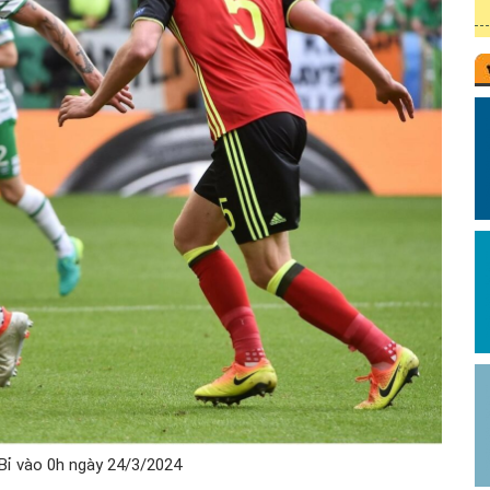
 Bỉ vào 0h ngày 24/3/2024