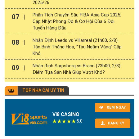
2025/26
Phân Tích Chuyên Sâu FIBA Asia Cup 2025:
07
Cập Nhật Phong Độ & Cơ Hội Của 6 Đội
Tuyển Hàng Đầu
Nhận Định Leeds vs Villarreal (21h00, 2/8):
08
Tân Binh Thăng Hoa, “Tàu Ngầm Vàng” Gặp
Khó
Nhận định Sarpsborg vs Brann (23h00, 2/8):
09
Điểm Tựa Sân Nhà Giúp Vượt Khó?
TOP NHÀ CÁI UY TÍN
XEM NGAY
VI8 CASINO
5.0
ĐĂNG KÝ