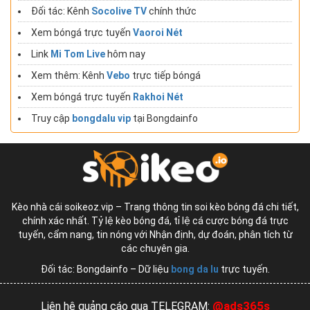
Đối tác: Kênh
Socolive TV
chính thức
Xem bóngá trực tuyến
Vaoroi Nét
Link
Mi Tom Live
hôm nay
Xem thêm: Kênh
Vebo
trực tiếp bóngá
Xem bóngá trực tuyến
Rakhoi Nét
Truy cập
bongdalu vip
tại Bongdainfo
Kèo nhà cái soikeoz.vip – Trang thông tin soi kèo bóng đá chi tiết,
chính xác nhất. Tỷ lệ kèo bóng đá, tỉ lệ cá cược bóng đá trực
tuyến, cẩm nang, tin nóng với Nhận định, dự đoán, phân tích từ
các chuyên gia.
Đối tác: Bongdainfo – Dữ liệu
bong da lu
trực tuyến.
@ads365s
Liên hệ quảng cáo qua TELEGRAM: