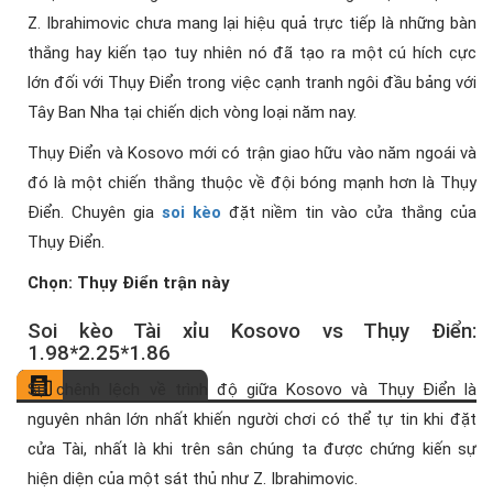
Z. Ibrahimovic chưa mang lại hiệu quả trực tiếp là những bàn
thắng hay kiến tạo tuy nhiên nó đã tạo ra một cú hích cực
lớn đối với Thụy Điển trong việc cạnh tranh ngôi đầu bảng với
Tây Ban Nha tại chiến dịch vòng loại năm nay.
Thụy Điển và Kosovo mới có trận giao hữu vào năm ngoái và
đó là một chiến thắng thuộc về đội bóng mạnh hơn là Thụy
Điển. Chuyên gia
soi kèo
đặt niềm tin vào cửa thắng của
Thụy Điển.
Chọn: Thụy Điển trận này
Soi kèo Tài xỉu Kosovo vs Thụy Điển:
1.98*2.25*1.86
Sự chênh lệch về trình độ giữa Kosovo và Thụy Điển là
nguyên nhân lớn nhất khiến người chơi có thể tự tin khi đặt
cửa Tài, nhất là khi trên sân chúng ta được chứng kiến sự
hiện diện của một sát thủ như Z. Ibrahimovic.