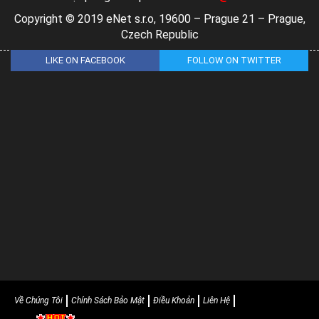
Copyright © 2019 eNet s.r.o, 19600 – Prague 21 – Prague,
Czech Republic
LIKE ON FACEBOOK
FOLLOW ON TWITTER
Về Chúng Tôi
Chính Sách Bảo Mật
Điều Khoản
Liên Hệ