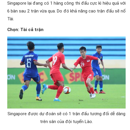
Singapore lại đang có 1 hàng công thi đấu cực kì hiệu quả với
6 bàn sau 2 trận vừa qua. Do đó khả năng cao trận đấu sẽ nổ
Tài.
Chọn: Tài cả trận
Singapore được dự đoán sẽ có 1 trận đấu tương đối dễ dàng
trên sân của đội tuyển Lào.