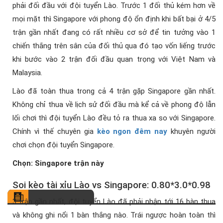
phải đối đầu với đội tuyển Lào. Trước 1 đối thủ kém hơn về
mọi mặt thì Singapore với phong độ ổn định khi bất bại ở 4/5
trận gần nhất đang có rất nhiều cơ sở để tin tưởng vào 1
chiến thắng trên sân của đối thủ qua đó tạo vốn liếng trước
khi bước vào 2 trận đối đầu quan trọng với Việt Nam và
Malaysia.
Lào đã toàn thua trong cả 4 trận gặp Singapore gần nhất.
Không chỉ thua về lịch sử đối đầu mà kể cả về phong độ lẫn
lối chơi thì đội tuyển Lào đều tỏ ra thua xa so với Singapore.
Chính vì thế chuyên gia
kèo ngon đêm nay
khuyên người
chơi chọn đội tuyển Singapore.
Chọn: Singapore trận này
Soi kèo tài xỉu Lào vs Singapore: 0.80*3.0*0.98
3 trận gần nhất, đội tuyển Lào đã phải nhận tới 16 bàn thua
và không ghi nổi 1 bàn thắng nào. Trái ngược hoàn toàn thì