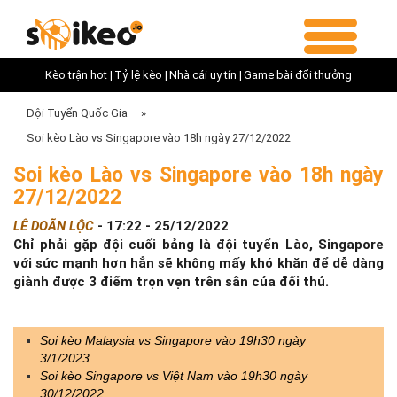
Kèo trận hot |
Tỷ lệ kèo |
Nhà cái uy tín |
Game bài đổi thưởng
Đội Tuyển Quốc Gia
»
Soi kèo Lào vs Singapore vào 18h ngày 27/12/2022
Soi kèo Lào vs Singapore vào 18h ngày
27/12/2022
LÊ DOÃN LỘC
-
17:22 - 25/12/2022
Chỉ phải gặp đội cuối bảng là đội tuyển Lào, Singapore
với sức mạnh hơn hẳn sẽ không mấy khó khăn để dễ dàng
giành được 3 điểm trọn vẹn trên sân của đối thủ.
Soi kèo Malaysia vs Singapore vào 19h30 ngày
3/1/2023
Soi kèo Singapore vs Việt Nam vào 19h30 ngày
30/12/2022