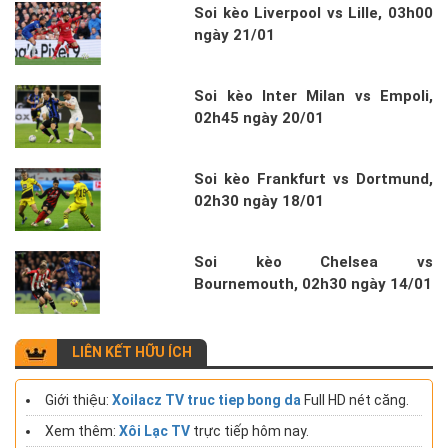
Soi kèo Liverpool vs Lille, 03h00
ngày 21/01
Soi kèo Inter Milan vs Empoli,
02h45 ngày 20/01
Soi kèo Frankfurt vs Dortmund,
02h30 ngày 18/01
Soi kèo Chelsea vs
Bournemouth, 02h30 ngày 14/01
LIÊN KẾT HỮU ÍCH
Giới thiệu:
Xoilacz TV truc tiep bong da
Full HD nét căng.
Xem thêm:
Xôi Lạc TV
trực tiếp hôm nay.