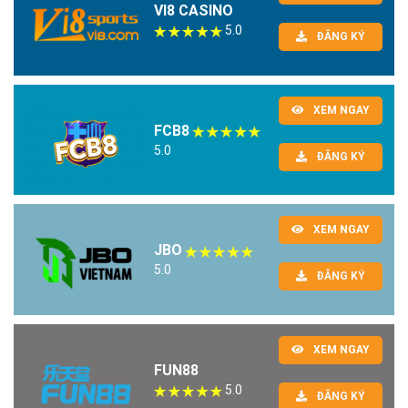
VI8 CASINO
5.0
ĐĂNG KÝ
XEM NGAY
FCB8
5.0
ĐĂNG KÝ
XEM NGAY
JBO
5.0
ĐĂNG KÝ
XEM NGAY
FUN88
5.0
ĐĂNG KÝ