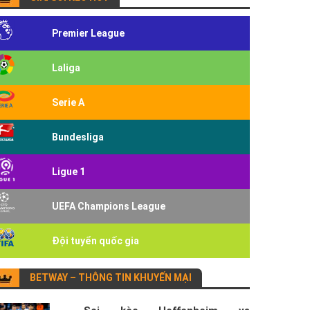
Premier League
Laliga
Serie A
Bundesliga
Ligue 1
UEFA Champions League
Đội tuyển quốc gia
BETWAY – THÔNG TIN KHUYẾN MẠI