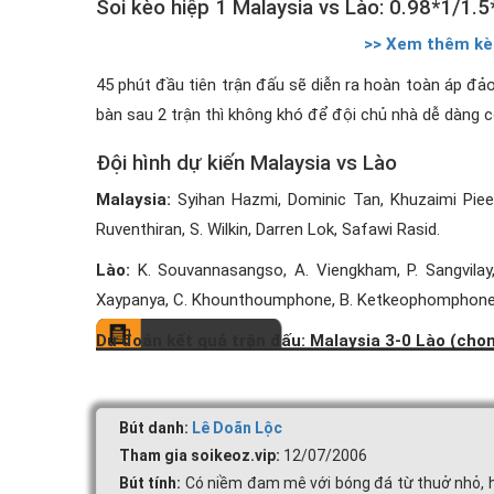
Soi kèo hiệp 1 Malaysia vs Lào: 0.98*1/1.5
>> Xem thêm kè
45 phút đầu tiên trận đấu sẽ diễn ra hoàn toàn áp đảo
bàn sau 2 trận thì không khó để đội chủ nhà dễ dàng c
Đội hình dự kiến Malaysia vs Lào
Malaysia:
Syihan Hazmi, Dominic Tan, Khuzaimi Piee
Ruventhiran, S. Wilkin, Darren Lok, Safawi Rasid.
Lào:
K. Souvannasangso, A. Viengkham, P. Sangvilay
Xaypanya, C. Khounthoumphone, B. Ketkeophomphone, 
Dự đoán kết quả trận đấu: Malaysia 3-0 Lào (chọn
Bút danh:
Lê Doãn Lộc
Tham gia soikeoz.vip:
12/07/2006
Bút tính:
Có niềm đam mê với bóng đá từ thuở nhỏ, 