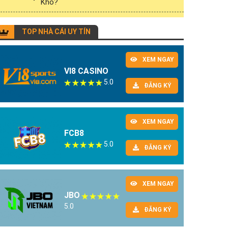
Khó?
TOP NHÀ CÁI UY TÍN
XEM NGAY
VI8 CASINO
5.0
ĐĂNG KÝ
XEM NGAY
FCB8
5.0
ĐĂNG KÝ
XEM NGAY
JBO
5.0
ĐĂNG KÝ