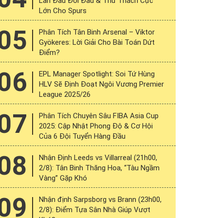
Lần Đầu Đối Đầu & Thử Thách Cực
Lớn Cho Spurs
05
Phân Tích Tân Binh Arsenal – Viktor
Gyökeres: Lời Giải Cho Bài Toán Dứt
Điểm?
06
EPL Manager Spotlight: Soi Tứ Hùng
HLV Sẽ Định Đoạt Ngôi Vương Premier
League 2025/26
07
Phân Tích Chuyên Sâu FIBA Asia Cup
2025: Cập Nhật Phong Độ & Cơ Hội
Của 6 Đội Tuyển Hàng Đầu
08
Nhận Định Leeds vs Villarreal (21h00,
2/8): Tân Binh Thăng Hoa, “Tàu Ngầm
Vàng” Gặp Khó
09
Nhận định Sarpsborg vs Brann (23h00,
2/8): Điểm Tựa Sân Nhà Giúp Vượt