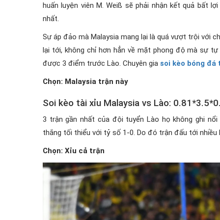
huấn luyện viên M. Weiß sẽ phải nhận kết quả bất lợi
nhất.
Sự áp đảo mà Malaysia mang lại là quá vượt trội với ch
lại tới, không chỉ hơn hẳn về mặt phong độ mà sự tự
được 3 điểm trước Lào. Chuyên gia
soi kèo bóng đá 
Chọn: Malaysia trận này
Soi kèo tài xỉu Malaysia vs Lào: 0.81*3.5*0
3 trận gần nhất của đội tuyển Lào họ không ghi nổi
thắng tối thiểu với tỷ số 1-0. Do đó trận đấu tới nhiều
Chọn: Xỉu cả trận