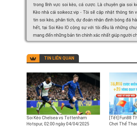
trong lĩnh vực soi kèo, cá cược. Là chuyên gia soi 
Kèo nhà cái soikeoz.vip - Tôi sẽ cập nhật thông tin
tin soi kèo, phân tích, dự đoán nhận định bóng đá h
hết, tại Soi Kèo IO cộng sự với tôi đều là những ch
mang đến những bản tin chính xác nhất giúp người chơ
TIN LIÊN QUAN
Soi Kèo Chelsea vs Tottenham
[Tết] Fun88 T
Hotspur, 02:00 ngày 04/04/2025
Chơi Thể Tha