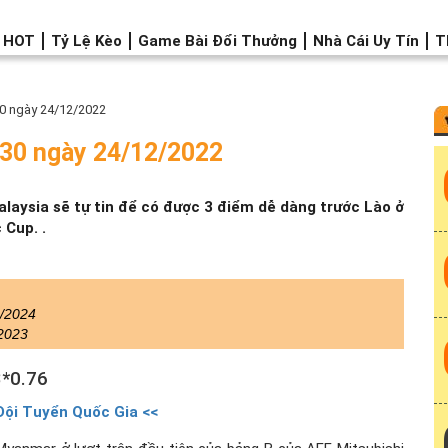
o HOT
Tỷ Lệ Kèo
Game Bài Đổi Thưởng
Nhà Cái Uy Tín
T
30 ngày 24/12/2022
h30 ngày 24/12/2022
laysia sẽ tự tin để có được 3 điểm dễ dàng trước Lào ở
 Cup. .
1/2024
/2023
3*0.76
Đội Tuyển Quốc Gia <<