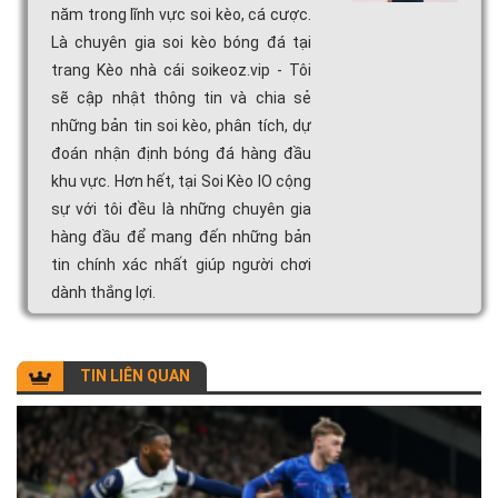
năm trong lĩnh vực soi kèo, cá cược.
Là chuyên gia soi kèo bóng đá tại
trang Kèo nhà cái soikeoz.vip - Tôi
sẽ cập nhật thông tin và chia sẻ
những bản tin soi kèo, phân tích, dự
đoán nhận định bóng đá hàng đầu
khu vực. Hơn hết, tại Soi Kèo IO cộng
sự với tôi đều là những chuyên gia
hàng đầu để mang đến những bản
tin chính xác nhất giúp người chơi
dành thắng lợi.
TIN LIÊN QUAN