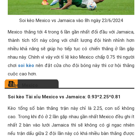
Soi kèo Mexico vs Jamaica vào 8h ngày 23/6/2024
Mexico thắng tới 4 trong 6 lần gần nhất đối đầu với Jamaica,
thành tích tốt này cộng với chất lượng đội hình nhỉnh hơn
nhiều khả năng sẽ giúp họ tiếp tục có chiến thắng ở lần gặp
nhau này. Chính vì vậy với tỉ lệ kèo Mexico chấp 0.75 thì người
chơi
soi kèo
nên đặt cửa cho đội bóng này thì cơ hội thắng
cuộc cao hơn.
Chọn: Mexico
Soi kèo Tài xỉu Mexico vs Jamaica: 0.93*2.25*0.81
Kèo tổng số bàn thắng trận này chỉ là 2.25, con số không
cao. Trong khi đó ở 2 lần gặp nhau gần nhất Mexico đều ghi ít
nhất 2 bàn vào lưới Jamaica thì sẽ không có gì ngạc nhiên
nếu trận dấu giữa 2 đội lần này có khá nhiều bàn thắng được