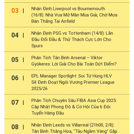
Nhận Định Liverpool vs Bournemouth
03
(16/8): Nhà Vua Mở Màn Mùa Giải, Chờ Mưa
Bàn Thắng Tại Anfield
Nhận Định PSG vs Tottenham (14/8): Lần
04
Đầu Đối Đầu & Thử Thách Cực Lớn Cho
Spurs
Phân Tích Tân Binh Arsenal – Viktor
05
Gyökeres: Lời Giải Cho Bài Toán Dứt Điểm?
EPL Manager Spotlight: Soi Tứ Hùng HLV
06
Sẽ Định Đoạt Ngôi Vương Premier League
2025/26
Phân Tích Chuyên Sâu FIBA Asia Cup 2025:
07
Cập Nhật Phong Độ & Cơ Hội Của 6 Đội
Tuyển Hàng Đầu
Nhận Định Leeds vs Villarreal (21h00, 2/8):
08
Tân Binh Thăng Hoa, “Tàu Ngầm Vàng” Gặp