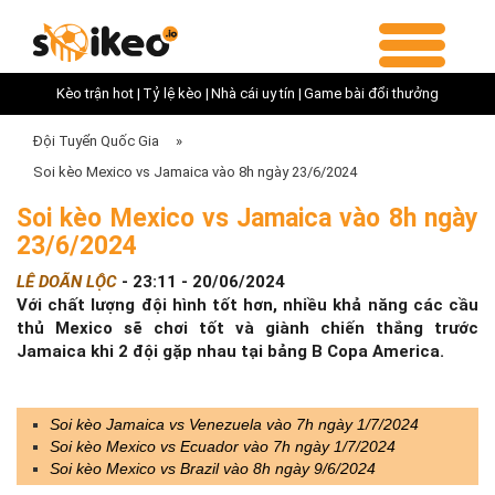
Kèo trận hot |
Tỷ lệ kèo |
Nhà cái uy tín |
Game bài đổi thưởng
Đội Tuyển Quốc Gia
»
Soi kèo Mexico vs Jamaica vào 8h ngày 23/6/2024
Soi kèo Mexico vs Jamaica vào 8h ngày
23/6/2024
LÊ DOÃN LỘC
-
23:11 - 20/06/2024
Với chất lượng đội hình tốt hơn, nhiều khả năng các cầu
thủ Mexico sẽ chơi tốt và giành chiến thắng trước
Jamaica khi 2 đội gặp nhau tại bảng B Copa America.
Soi kèo Jamaica vs Venezuela vào 7h ngày 1/7/2024
Soi kèo Mexico vs Ecuador vào 7h ngày 1/7/2024
Soi kèo Mexico vs Brazil vào 8h ngày 9/6/2024