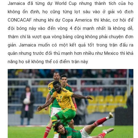
Jamaica đã từng dự World Cup nhưng thành tích của họ
không ổn định, họ cũng từng lọt sâu vào ở giải vô địch
CONCACAF nhưng khi dự Copa America thì khác, cơ hội để
đội bóng này vào đến vòng 4 đội mạnh nhất là không dễ,
thậm chí là vượt qua vòng bảng cũng không phải chuyện đơn
giản. Jamaica muốn có một kết quả tốt trong trận đấu ra
quân nhưng trước đối thủ mạnh hơn nhiều như Mexico thì khả
năng họ sẽ không thể có điểm trận này.