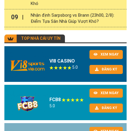
Khó
Nhận định Sarpsborg vs Brann (23h00, 2/8):
09
Điểm Tựa Sân Nhà Giúp Vượt Khó?
TOP NHÀ CÁI UY TÍN
XEM NGAY
VI8 CASINO
5.0
ĐĂNG KÝ
XEM NGAY
FCB8
5.0
ĐĂNG KÝ