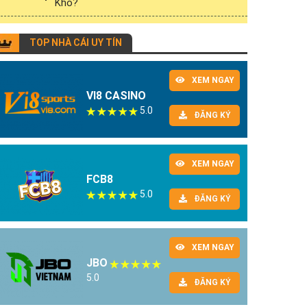
Khó?
TOP NHÀ CÁI UY TÍN
XEM NGAY
VI8 CASINO
5.0
ĐĂNG KÝ
XEM NGAY
FCB8
5.0
ĐĂNG KÝ
XEM NGAY
JBO
5.0
ĐĂNG KÝ