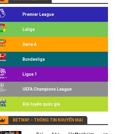
Premier League
Laliga
Serie A
Bundesliga
Ligue 1
UEFA Champions League
Đội tuyển quốc gia
BETWAY – THÔNG TIN KHUYẾN MẠI