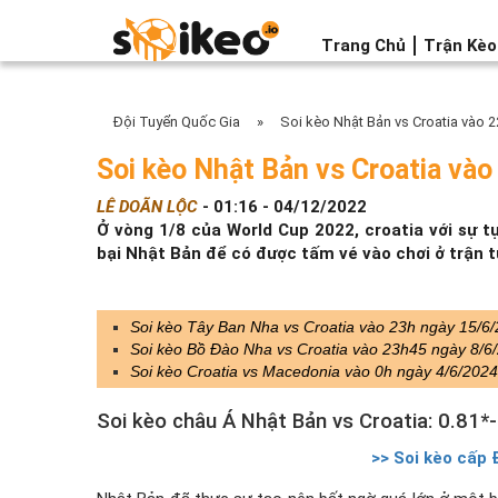
Trang Chủ
Trận Kè
Đội Tuyển Quốc Gia
»
Soi kèo Nhật Bản vs Croatia vào 
Soi kèo Nhật Bản vs Croatia và
LÊ DOÃN LỘC
-
01:16 - 04/12/2022
Ở vòng 1/8 của World Cup 2022, croatia với sự tự
bại Nhật Bản để có được tấm vé vào chơi ở trận t
Soi kèo Tây Ban Nha vs Croatia vào 23h ngày 15/6
Soi kèo Bồ Đào Nha vs Croatia vào 23h45 ngày 8/6
Soi kèo Croatia vs Macedonia vào 0h ngày 4/6/2024
Soi kèo châu Á Nhật Bản vs Croatia: 0.81*
>> Soi kèo cấp 