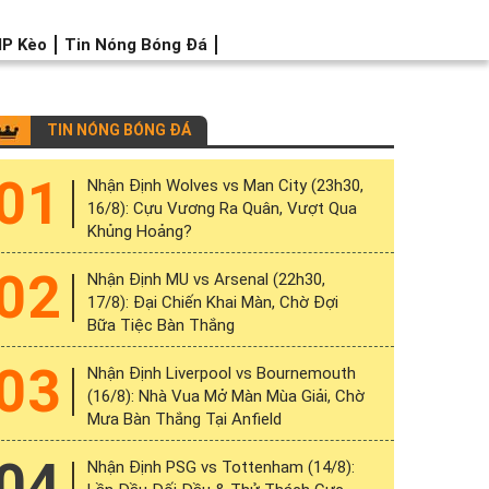
IP Kèo
Tin Nóng Bóng Đá
TIN NÓNG BÓNG ĐÁ
01
Nhận Định Wolves vs Man City (23h30,
16/8): Cựu Vương Ra Quân, Vượt Qua
Khủng Hoảng?
02
Nhận Định MU vs Arsenal (22h30,
17/8): Đại Chiến Khai Màn, Chờ Đợi
Bữa Tiệc Bàn Thắng
03
Nhận Định Liverpool vs Bournemouth
(16/8): Nhà Vua Mở Màn Mùa Giải, Chờ
Mưa Bàn Thắng Tại Anfield
04
Nhận Định PSG vs Tottenham (14/8):