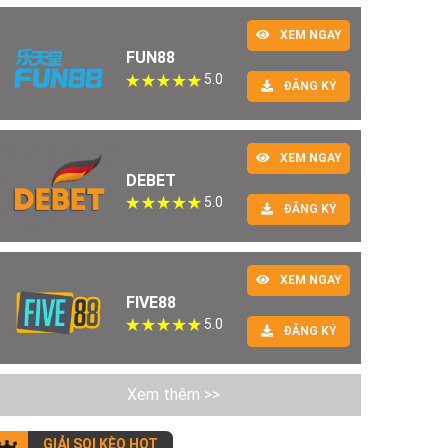
XEM NGAY
FUN88
5.0
ĐĂNG KÝ
XEM NGAY
DEBET
5.0
ĐĂNG KÝ
XEM NGAY
FIVE88
5.0
ĐĂNG KÝ
Xem thêm >>
GIẢI SOI KÈO HOT