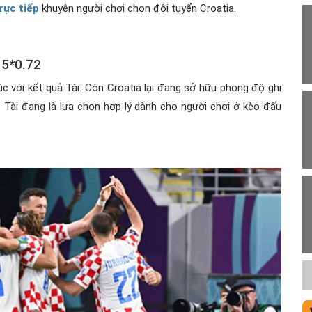
rực tiếp
khuyên người chơi chọn đội tuyển Croatia.
2.5*0.72
c với kết quả Tài. Còn Croatia lại đang sở hữu phong độ ghi
o Tài đang là lựa chọn hợp lý dành cho người chơi ở kèo đấu