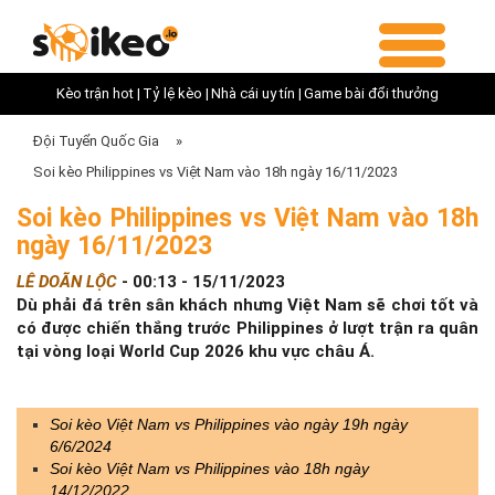
Kèo trận hot |
Tỷ lệ kèo |
Nhà cái uy tín |
Game bài đổi thưởng
Đội Tuyển Quốc Gia
»
Soi kèo Philippines vs Việt Nam vào 18h ngày 16/11/2023
Soi kèo Philippines vs Việt Nam vào 18h
ngày 16/11/2023
LÊ DOÃN LỘC
-
00:13 - 15/11/2023
Dù phải đá trên sân khách nhưng Việt Nam sẽ chơi tốt và
có được chiến thắng trước Philippines ở lượt trận ra quân
tại vòng loại World Cup 2026 khu vực châu Á.
Soi kèo Việt Nam vs Philippines vào ngày 19h ngày
6/6/2024
Soi kèo Việt Nam vs Philippines vào 18h ngày
14/12/2022