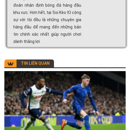
đoán nhận định bóng đá hàng đầu
khu vực. Hơn hết, tại Soi Kèo IO cộng
sự với tôi đều là những chuyên gia
hàng đầu để mang đến những bản
tin chính xác nhất giúp người chơi
dành thắng lợi.
TIN LIÊN QUAN