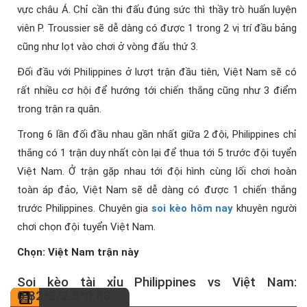
vực châu Á. Chỉ cần thi đấu đúng sức thì thầy trò huấn luyện
viên P. Troussier sẽ dễ dàng có được 1 trong 2 vị trí đầu bảng
cũng như lọt vào chơi ở vòng đấu thứ 3.
Đối đầu với Philippines ở lượt trận đầu tiên, Việt Nam sẽ có
rất nhiều cơ hội để hướng tới chiến thắng cũng như 3 điểm
trong trận ra quân.
Trong 6 lần đối đầu nhau gần nhất giữa 2 đội, Philippines chỉ
thắng có 1 trận duy nhất còn lại để thua tới 5 trước đội tuyển
Việt Nam. Ở trận gặp nhau tới đội hình cùng lối chơi hoàn
toàn áp đảo, Việt Nam sẽ dễ dàng có được 1 chiến thắng
trước Philippines. Chuyên gia
soi kèo hôm nay
khuyên người
chơi chọn đội tuyển Việt Nam.
Chọn: Việt Nam trận này
Soi kèo tài xỉu Philippines vs Việt Nam:
0.82*2/2.5*0.88