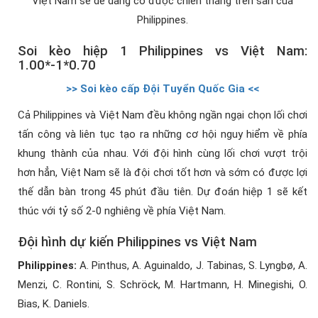
Việt Nam sẽ dễ dàng có được chiến thắng trên sân của
Philippines.
Soi kèo hiệp 1 Philippines vs Việt Nam:
1.00*-1*0.70
>> Soi kèo cấp Đội Tuyển Quốc Gia <<
Cả Philippines và Việt Nam đều không ngần ngại chọn lối chơi
tấn công và liên tục tạo ra những cơ hội nguy hiểm về phía
khung thành của nhau. Với đội hình cùng lối chơi vượt trội
hơn hẳn, Việt Nam sẽ là đội chơi tốt hơn và sớm có được lợi
thế dẫn bàn trong 45 phút đầu tiên. Dự đoán hiệp 1 sẽ kết
thúc với tỷ số 2-0 nghiêng về phía Việt Nam.
Đội hình dự kiến Philippines vs Việt Nam
Philippines:
A. Pinthus, A. Aguinaldo, J. Tabinas, S. Lyngbø, A.
Menzi, C. Rontini, S. Schröck, M. Hartmann, H. Minegishi, O.
Bias, K. Daniels.