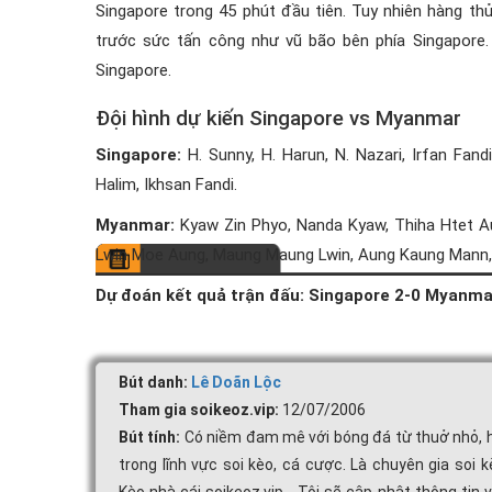
Singapore trong 45 phút đầu tiên. Tuy nhiên hàng th
trước sức tấn công như vũ bão bên phía Singapore. 
Singapore.
Đội hình dự kiến Singapore vs Myanmar
Singapore:
H. Sunny, H. Harun, N. Nazari, Irfan Fandi
Halim, Ikhsan Fandi.
Myanmar:
Kyaw Zin Phyo, Nanda Kyaw, Thiha Htet Au
Lwin Moe Aung, Maung Maung Lwin, Aung Kaung Mann, 
Dự đoán kết quả trận đấu: Singapore 2-0 Myanmar
Bút danh:
Lê Doãn Lộc
Tham gia soikeoz.vip:
12/07/2006
Bút tính:
Có niềm đam mê với bóng đá từ thuở nhỏ, 
trong lĩnh vực soi kèo, cá cược. Là chuyên gia soi 
Kèo nhà cái soikeoz.vip - Tôi sẽ cập nhật thông tin