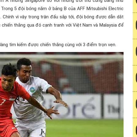
m Á nhưng Singapore so với những đối thủ cùng bảng như
 Trong 5 đội bóng nằm ở bảng B của AFF Mitsubishi Electric
. Chính vì vậy trong trận đấu sắp tới, đội bóng được dẫn dắt
c chiến thắng qua đó cạnh tranh với Việt Nam và Malaysia để
dàng tìm kiếm được chiến thắng cùng với 3 điểm trọn vẹn.