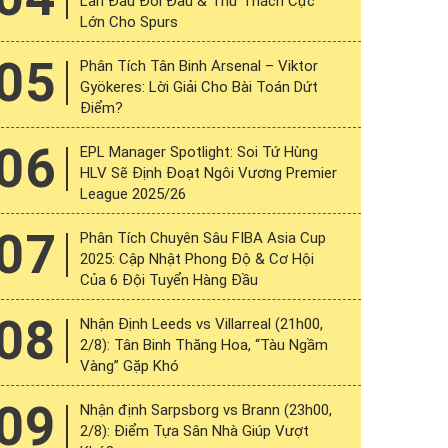
Lần Đầu Đối Đầu & Thử Thách Cực
Lớn Cho Spurs
05
Phân Tích Tân Binh Arsenal – Viktor
Gyökeres: Lời Giải Cho Bài Toán Dứt
Điểm?
06
EPL Manager Spotlight: Soi Tứ Hùng
HLV Sẽ Định Đoạt Ngôi Vương Premier
League 2025/26
07
Phân Tích Chuyên Sâu FIBA Asia Cup
2025: Cập Nhật Phong Độ & Cơ Hội
Của 6 Đội Tuyển Hàng Đầu
08
Nhận Định Leeds vs Villarreal (21h00,
2/8): Tân Binh Thăng Hoa, “Tàu Ngầm
Vàng” Gặp Khó
09
Nhận định Sarpsborg vs Brann (23h00,
2/8): Điểm Tựa Sân Nhà Giúp Vượt