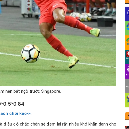
àm nên bất ngờ trước Singapore.
0*0.5*0.84
ách chơi kèo<<
và điều đó chắc chắn sẽ đem lại rất nhiều khó khăn dành cho