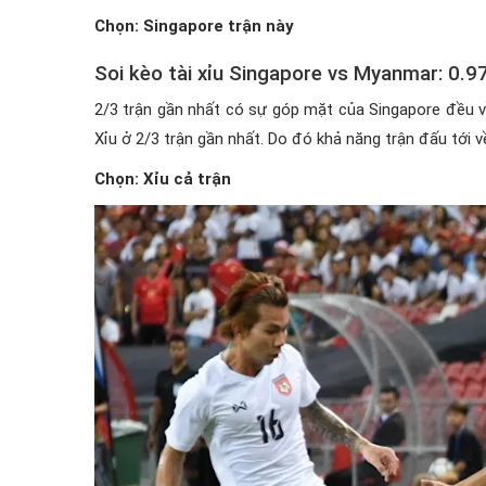
Chọn: Singapore trận này
Soi kèo tài xỉu Singapore vs Myanmar: 0.9
2/3 trận gần nhất có sự góp mặt của Singapore đều 
Xỉu ở 2/3 trận gần nhất. Do đó khả năng trận đấu tới về
Chọn: Xỉu cả trận