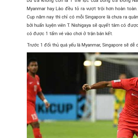
Dù đã không còn là 1 thế lực của bóng đá Đông Na
Myanmar hay Lào đều tỏ ra vượt trội hơn hoàn toàn.
Cup năm nay thì chỉ có mỗi Singapore là chưa ra quân
bởi huấn luyện viên T. Nishigaya sẽ quyết tâm có đượ
có được 1 tấm vé vào chơi ở trận bán kết.
Trước 1 đối thủ quá yếu là Myanmar, Singapore sẽ dễ 