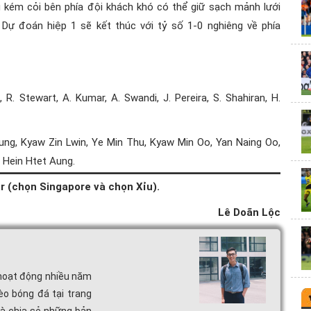
ủ kém cỏi bên phía đội khách khó có thể giữ sạch mảnh lưới
Dự đoán hiệp 1 sẽ kết thúc với tỷ số 1-0 nghiêng về phía
, R. Stewart, A. Kumar, A. Swandi, J. Pereira, S. Shahiran, H.
ng, Kyaw Zin Lwin, Ye Min Thu, Kyaw Min Oo, Yan Naing Oo,
Hein Htet Aung.
 (chọn Singapore và chọn Xỉu).
Lê Doãn Lộc
hoạt động nhiều năm
kèo bóng đá tại trang
 và chia sẻ những bản