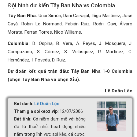
Đội hình dự kiến Tây Ban Nha vs Colombia
Tây Ban Nha:
Unai Simón, Dani Carvajal, Iñigo Martínez, José
Gayà, Robin Le Normand, Fabián Ruiz, Rodri, Gavi, Álvaro
Morata, Ferran Torres, Nico Williams.
Colombia:
D. Ospina, B. Vera, A. Reyes, J. Mosquera, J.
Campuzano, S. Gómez, S. Velásquez, R. Martínez, C.
Hernández, I. Poveda, D. Ruiz.
Dự đoán kết quả trận đấu: Tây Ban Nha 1-0 Colombia
(chọn Tây Ban Nha và chọn Xỉu).
Lê Doãn Lộc
Bút danh:
Lê Doãn Lộc
Tham gia soikeoz.vip:
12/07/2006
Bút tính:
Có niềm đam mê với bóng
đá từ thuở nhỏ, hoạt động nhiều
năm trong lĩnh vực soi kèo, cá cược.