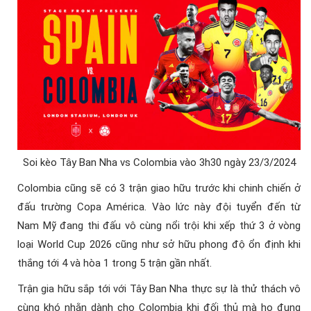
Soi kèo Tây Ban Nha vs Colombia vào 3h30 ngày 23/3/2024
Colombia cũng sẽ có 3 trận giao hữu trước khi chinh chiến ở
đấu trường Copa América. Vào lức này đội tuyển đến từ
Nam Mỹ đang thi đấu vô cùng nổi trội khi xếp thứ 3 ở vòng
loại World Cup 2026 cũng như sở hữu phong độ ổn định khi
thắng tới 4 và hòa 1 trong 5 trận gần nhất.
Trận gia hữu sắp tới với Tây Ban Nha thực sự là thử thách vô
cùng khó nhằn dành cho Colombia khi đối thủ mà họ đụng