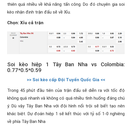
thiên quá nhiều về khả năng tấn công. Do đó chuyên gia soi
kèo nhận định trận đấu sẽ về Xỉu.
Chọn: Xỉu cả trận
Soi kèo hiệp 1 Tây Ban Nha vs Colombia:
0.77*0.5*0.59
>> Soi kèo cấp Đội Tuyển Quốc Gia <<
Trong 45 phút đầu tiên của trận đấu sẽ diễn ra với tốc độ
không quá nhanh và không có quá nhiều tình huống đáng chú
ý. Dù vậy Tây Ban Nha với đội hình nổi trội sẽ biết tạo nên
khác biệt. Dự đoán hiệp 1 sẽ kết thúc với tỷ số 1-0 nghiêng
về phía Tây Ban Nha