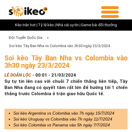
Kèo trận hot |
Tỷ lệ kèo |
Nhà cái uy tín |
Game bài đổi thưởng
Đội Tuyển Quốc Gia
»
Soi kèo Tây Ban Nha vs Colombia vào 3h30 ngày 23/3/2024
Soi kèo Tây Ban Nha vs Colombia vào
3h30 ngày 23/3/2024
LÊ DOÃN LỘC
-
00:01 - 21/03/2024
Sự tự tin lên cao với chuỗi 7 chiến thắng liên tiếp, Tây
Ban Nha đang có quyết tâm rất lớn để hướng tới 1 chiến
thắng trước Colombia ở trận giao hữu Quốc tế.
Soi kèo Argentina vs Colombia vào 7h ngày 15/7/2024
Soi kèo Uruguay vs Colombia vào 7h ngày 11/7/2024
Soi kèo Colombia vs Panama vào 5h ngày 7/7/2024