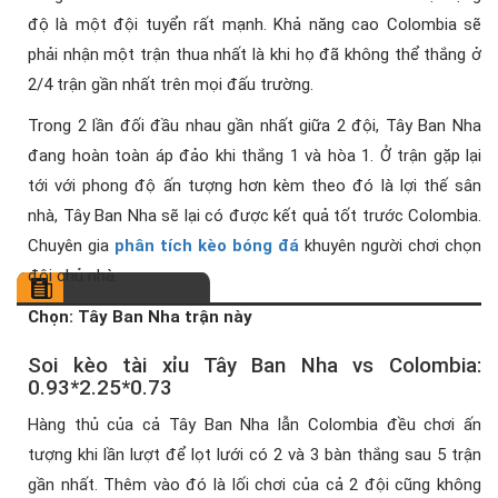
độ là một đội tuyển rất mạnh. Khả năng cao Colombia sẽ
phải nhận một trận thua nhất là khi họ đã không thể thắng ở
2/4 trận gần nhất trên mọi đấu trường.
Trong 2 lần đối đầu nhau gần nhất giữa 2 đội, Tây Ban Nha
đang hoàn toàn áp đảo khi thắng 1 và hòa 1. Ở trận gặp lại
tới với phong độ ấn tượng hơn kèm theo đó là lợi thế sân
nhà, Tây Ban Nha sẽ lại có được kết quả tốt trước Colombia.
Chuyên gia
phân tích kèo bóng đá
khuyên người chơi chọn
đội chủ nhà.
Chọn: Tây Ban Nha trận này
Soi kèo tài xỉu Tây Ban Nha vs Colombia:
0.93*2.25*0.73
Hàng thủ của cả Tây Ban Nha lẫn Colombia đều chơi ấn
tượng khi lần lượt để lọt lưới có 2 và 3 bàn thắng sau 5 trận
gần nhất. Thêm vào đó là lối chơi của cả 2 đội cũng không