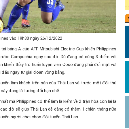
ppines vào 19h30 ngày 26/12/2022
tại bảng A của AFF Mitsubishi Electric Cup khiến Philippines
trước Campuchia ngay sau đó. Dù đang có cùng 3 điểm với
ận khiến thầy trò huấn luyện viên Coco đang phải đối mặt với
iải đấu ngay từ giai đoạn vòng bảng.
huyến làm khách trên sân của Thái Lan và trước một đối thủ
u này đang là tương đối hạn chế.
nhất mà Philippines có thể làm là kiếm về 2 trận hòa còn lại là
n cao độ sẽ giúp Thái Lan dễ dàng có thêm 1 chiến thắng nữa
uyên người chơi chọn đội tuyển Thái Lan.