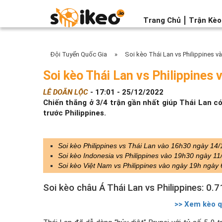
Trang Chủ
Trận Kè
Đội Tuyển Quốc Gia
»
Soi kèo Thái Lan vs Philippines 
Soi kèo Thái Lan vs Philippines
LÊ DOÃN LỘC
-
17:01 - 25/12/2022
Chiến thắng ở 3/4 trận gần nhất giúp Thái Lan có
trước Philippines.
Soi kèo Philippines vs Thái Lan vào 16h30 ngày 14
Soi kèo Indonesia vs Philippines vào 19h30 ngày 11
Soi kèo Việt Nam vs Philippines vào ngày 19h ngày
Soi kèo châu Á Thái Lan vs Philippines: 0.
>> Xem kèo q