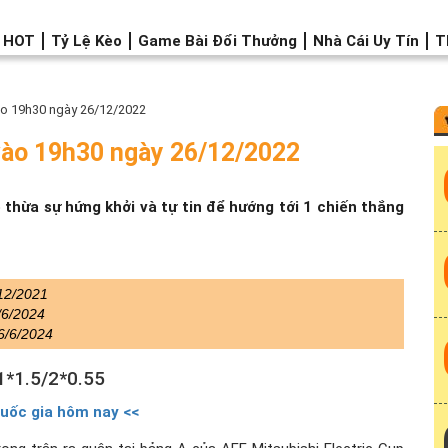
o HOT
Tỷ Lệ Kèo
Game Bài Đổi Thưởng
Nhà Cái Uy Tín
T
vào 19h30 ngày 26/12/2022
 vào 19h30 ngày 26/12/2022
 thừa sự hứng khởi và tự tin để hướng tới 1 chiến thắng
/12/2021
/6/2024
 6/6/2024
71*1.5/2*0.55
uốc gia hôm nay <<