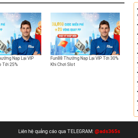
hưởng Nạp Lại VIP
Fun88 Thưởng Nạp Lại VIP Tới 30%
o Tới 25%
Khi Chơi Slot
@ads365s
Liên hệ quảng cáo qua TELEGRAM: