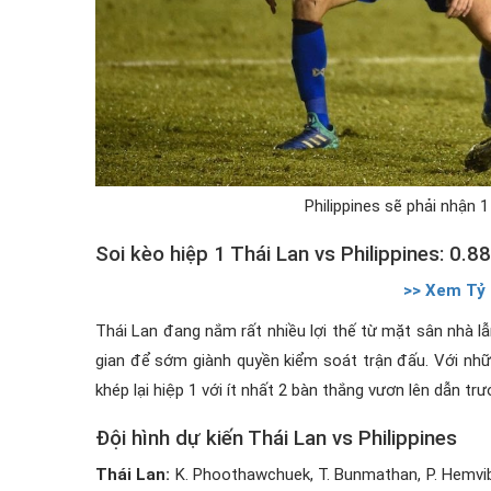
Philippines sẽ phải nhận 1
Soi kèo hiệp 1 Thái Lan vs Philippines: 0.8
>> Xem Tỷ 
Thái Lan đang nắm rất nhiều lợi thế từ mặt sân nhà l
gian để sớm giành quyền kiểm soát trận đấu. Với nhữ
khép lại hiệp 1 với ít nhất 2 bàn thắng vươn lên dẫn trư
Đội hình dự kiến Thái Lan vs Philippines
Thái Lan:
K. Phoothawchuek, T. Bunmathan, P. Hemviboo