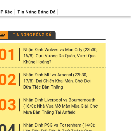
IP Kèo
Tin Nóng Bóng Đá
TIN NÓNG BÓNG ĐÁ
01
Nhận Định Wolves vs Man City (23h30,
16/8): Cựu Vương Ra Quân, Vượt Qua
Khủng Hoảng?
02
Nhận Định MU vs Arsenal (22h30,
17/8): Đại Chiến Khai Màn, Chờ Đợi
Bữa Tiệc Bàn Thắng
03
Nhận Định Liverpool vs Bournemouth
(16/8): Nhà Vua Mở Màn Mùa Giải, Chờ
Mưa Bàn Thắng Tại Anfield
04
Nhận Định PSG vs Tottenham (14/8):