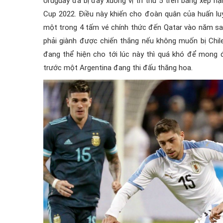
Uruguay đã bị đẩy xuống vị trí thứ 5 trên bảng xếp hạ
Cup 2022. Điều này khiến cho đoàn quân của huấn luyệ
một trong 4 tấm vé chính thức đến Qatar vào năm sau.
phải giành được chiến thắng nếu không muốn bị Chile
đang thể hiện cho tới lúc này thì quá khó để mong 
trước một Argentina đang thi đấu thăng hoa.