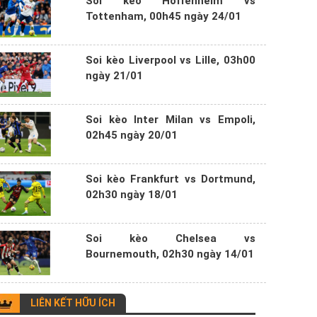
Soi kèo Hoffenheim vs
Tottenham, 00h45 ngày 24/01
Soi kèo Liverpool vs Lille, 03h00
ngày 21/01
Soi kèo Inter Milan vs Empoli,
02h45 ngày 20/01
Soi kèo Frankfurt vs Dortmund,
02h30 ngày 18/01
Soi kèo Chelsea vs
Bournemouth, 02h30 ngày 14/01
LIÊN KẾT HỮU ÍCH