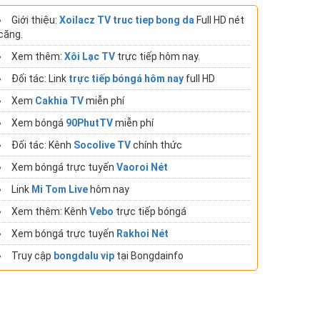
Giới thiệu:
Xoilacz TV truc tiep bong da
Full HD nét
căng.
Xem thêm:
Xôi Lạc TV
trực tiếp hôm nay.
Đối tác: Link
trực tiếp bóngá hôm nay
full HD
Xem
Cakhia TV
miễn phí
Xem bóngá
90PhutTV
miễn phí
Đối tác: Kênh
Socolive TV
chính thức
Xem bóngá trực tuyến
Vaoroi Nét
Link
Mi Tom Live
hôm nay
Xem thêm: Kênh
Vebo
trực tiếp bóngá
Xem bóngá trực tuyến
Rakhoi Nét
Truy cập
bongdalu vip
tại Bongdainfo