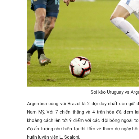
Soi kèo Uruguay vs Arg
Argentina cùng với Brazul là 2 dội duy nhất còn giữ
Nam Mỹ. Với 7 chiến thắng và 4 trận hòa đã đem lại 
khoảng cách lên tới 9 điểm với các đội bóng ngoài t
độ ấn tượng như hiện tại thì tấm vé tham dự ngày hộ
huấn luyện viên L. Scaloni.