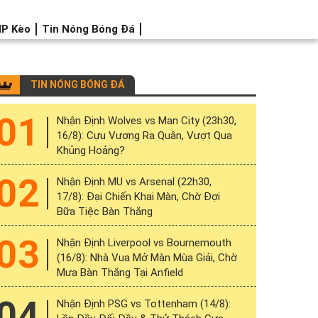
IP Kèo
Tin Nóng Bóng Đá
TIN NÓNG BÓNG ĐÁ
01
Nhận Định Wolves vs Man City (23h30,
16/8): Cựu Vương Ra Quân, Vượt Qua
Khủng Hoảng?
02
Nhận Định MU vs Arsenal (22h30,
17/8): Đại Chiến Khai Màn, Chờ Đợi
Bữa Tiệc Bàn Thắng
03
Nhận Định Liverpool vs Bournemouth
(16/8): Nhà Vua Mở Màn Mùa Giải, Chờ
Mưa Bàn Thắng Tại Anfield
04
Nhận Định PSG vs Tottenham (14/8):