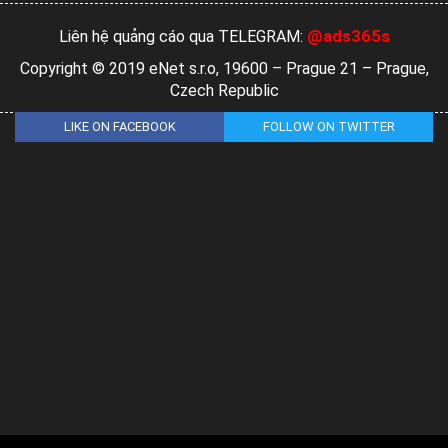
@ads365s
Liên hệ quảng cáo qua TELEGRAM:
Copyright © 2019 eNet s.r.o, 19600 – Prague 21 – Prague,
Czech Republic
LIKE ON FACEBOOK
FOLLOW ON TWITTER