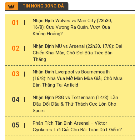
TIN NÓNG BÓNG ĐÁ
Nhận Định Wolves vs Man City (23h30,
01
16/8): Cựu Vương Ra Quân, Vượt Qua
Khủng Hoảng?
Nhận Định MU vs Arsenal (22h30, 17/8): Đại
02
Chiến Khai Màn, Chờ Đợi Bữa Tiệc Bàn
Thắng
Nhận Định Liverpool vs Bournemouth
03
(16/8): Nhà Vua Mở Màn Mùa Giải, Chờ Mưa
Bàn Thắng Tại Anfield
Nhận Định PSG vs Tottenham (14/8): Lần
04
Đầu Đối Đầu & Thử Thách Cực Lớn Cho
Spurs
Phân Tích Tân Binh Arsenal – Viktor
05
Gyökeres: Lời Giải Cho Bài Toán Dứt Điểm?