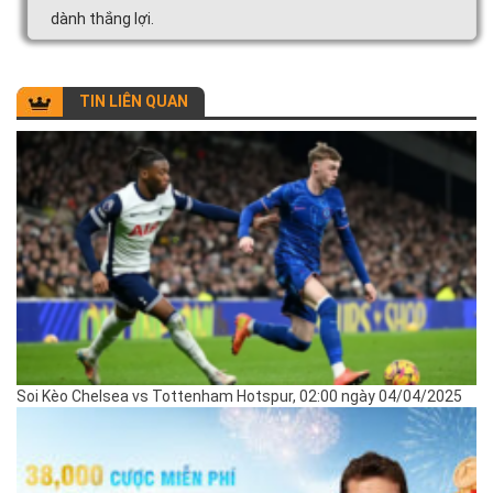
dành thắng lợi.
TIN LIÊN QUAN
Soi Kèo Chelsea vs Tottenham Hotspur, 02:00 ngày 04/04/2025