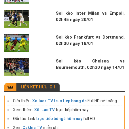
Soi kèo Inter Milan vs Empoli,
02h45 ngày 20/01
Soi kèo Frankfurt vs Dortmund,
02h30 ngày 18/01
Soi kèo Chelsea vs
Bournemouth, 02h30 ngày 14/01
LIÊN KẾT HỮU ÍCH
Giới thiệu:
Xoilacz TV truc tiep bong da
Full HD nét căng.
Xem thêm:
Xôi Lạc TV
trực tiếp hôm nay.
Đối tác: Link
trực tiếp bóngá hôm nay
full HD
Xem
Cakhia TV
miễn phí