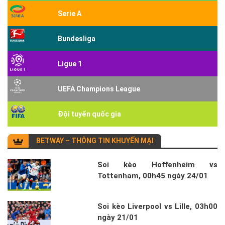
Serie A
Bundesliga
Ligue 1
UEFA Champions League
Đội tuyển quốc gia
BETWAY – THÔNG TIN KHUYẾN MẠI
Soi kèo Hoffenheim vs
Tottenham, 00h45 ngày 24/01
Soi kèo Liverpool vs Lille, 03h00
ngày 21/01