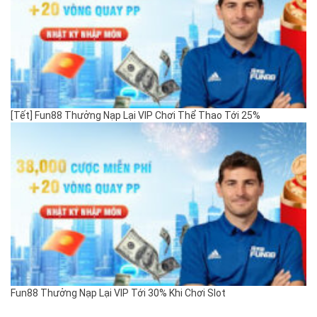
[Tết] Fun88 Thưởng Nạp Lại VIP Chơi Thể Thao Tới 25%
Fun88 Thưởng Nạp Lại VIP Tới 30% Khi Chơi Slot