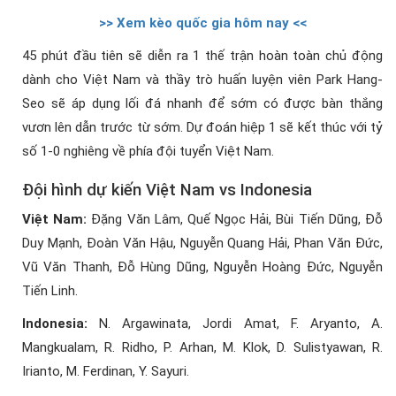
>> Xem kèo quốc gia hôm nay <<
45 phút đầu tiên sẽ diễn ra 1 thế trận hoàn toàn chủ động
dành cho Việt Nam và thầy trò huấn luyện viên Park Hang-
Seo sẽ áp dụng lối đá nhanh để sớm có được bàn thắng
vươn lên dẫn trước từ sớm. Dự đoán hiệp 1 sẽ kết thúc với tỷ
số 1-0 nghiêng về phía đội tuyển Việt Nam.
Đội hình dự kiến Việt Nam vs Indonesia
Việt Nam:
Đặng Văn Lâm, Quế Ngọc Hải, Bùi Tiến Dũng, Đỗ
Duy Mạnh, Đoàn Văn Hậu, Nguyễn Quang Hải, Phan Văn Đức,
Vũ Văn Thanh, Đỗ Hùng Dũng, Nguyễn Hoàng Đức, Nguyễn
Tiến Linh.
Indonesia:
N. Argawinata, Jordi Amat, F. Aryanto, A.
Mangkualam, R. Ridho, P. Arhan, M. Klok, D. Sulistyawan, R.
Irianto, M. Ferdinan, Y. Sayuri.