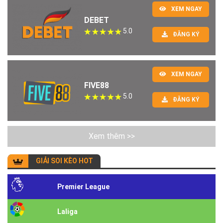
XEM NGAY
DEBET
5.0
ĐĂNG KÝ
XEM NGAY
FIVE88
5.0
ĐĂNG KÝ
Xem thêm >>
GIẢI SOI KÈO HOT
Premier League
Laliga