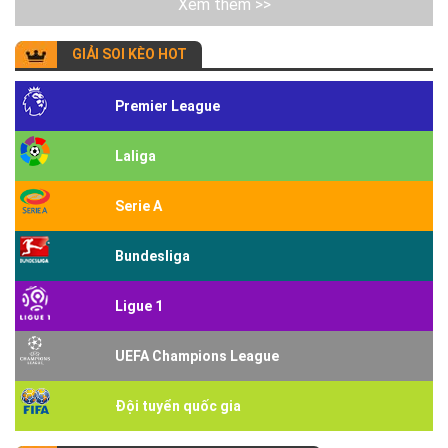
Xem thêm >>
GIẢI SOI KÈO HOT
Premier League
Laliga
Serie A
Bundesliga
Ligue 1
UEFA Champions League
Đội tuyển quốc gia