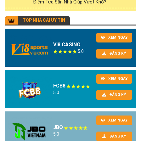
Điểm Tựa Sân Nhà Giúp Vượt Khó?
TOP NHÀ CÁI UY TÍN
XEM NGAY
VI8 CASINO
5.0
ĐĂNG KÝ
XEM NGAY
FCB8
5.0
ĐĂNG KÝ
XEM NGAY
JBO
5.0
ĐĂNG KÝ