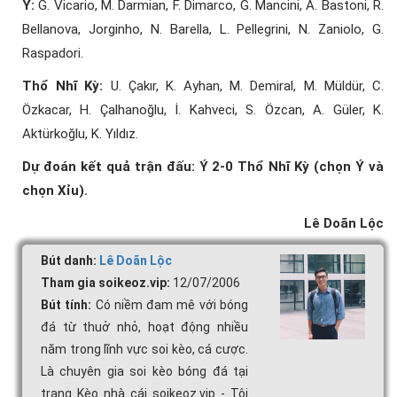
Ý:
G. Vicario, M. Darmian, F. Dimarco, G. Mancini, A. Bastoni, R.
Bellanova, Jorginho, N. Barella, L. Pellegrini, N. Zaniolo, G.
Raspadori.
Thổ Nhĩ Kỳ:
U. Çakır, K. Ayhan, M. Demiral, M. Müldür, C.
Özkacar, H. Çalhanoğlu, İ. Kahveci, S. Özcan, A. Güler, K.
Aktürkoğlu, K. Yıldız.
Dự đoán kết quả trận đấu: Ý 2-0 Thổ Nhĩ Kỳ (chọn Ý và
chọn Xỉu).
Lê Doãn Lộc
Bút danh:
Lê Doãn Lộc
Tham gia soikeoz.vip:
12/07/2006
Bút tính:
Có niềm đam mê với bóng
đá từ thuở nhỏ, hoạt động nhiều
năm trong lĩnh vực soi kèo, cá cược.
Là chuyên gia soi kèo bóng đá tại
trang Kèo nhà cái soikeoz.vip - Tôi