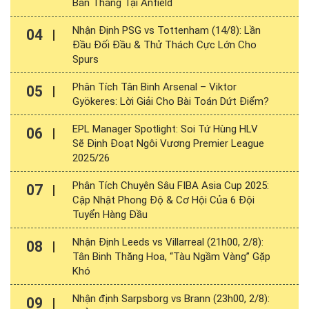
Bàn Thắng Tại Anfield
Nhận Định PSG vs Tottenham (14/8): Lần
04
Đầu Đối Đầu & Thử Thách Cực Lớn Cho
Spurs
Phân Tích Tân Binh Arsenal – Viktor
05
Gyökeres: Lời Giải Cho Bài Toán Dứt Điểm?
EPL Manager Spotlight: Soi Tứ Hùng HLV
06
Sẽ Định Đoạt Ngôi Vương Premier League
2025/26
Phân Tích Chuyên Sâu FIBA Asia Cup 2025:
07
Cập Nhật Phong Độ & Cơ Hội Của 6 Đội
Tuyển Hàng Đầu
Nhận Định Leeds vs Villarreal (21h00, 2/8):
08
Tân Binh Thăng Hoa, “Tàu Ngầm Vàng” Gặp
Khó
Nhận định Sarpsborg vs Brann (23h00, 2/8):
09