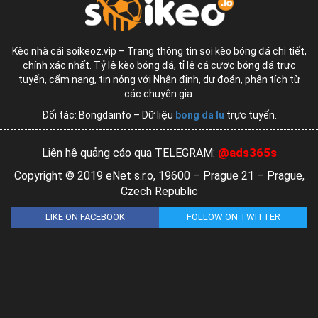
Kèo nhà cái soikeoz.vip – Trang thông tin soi kèo bóng đá chi tiết,
chính xác nhất. Tỷ lệ kèo bóng đá, tỉ lệ cá cược bóng đá trực
tuyến, cẩm nang, tin nóng với Nhận định, dự đoán, phân tích từ
các chuyên gia.
Đối tác: Bongdainfo – Dữ liệu
bong da lu
trực tuyến.
@ads365s
Liên hệ quảng cáo qua TELEGRAM:
Copyright © 2019 eNet s.r.o, 19600 – Prague 21 – Prague,
Czech Republic
LIKE ON FACEBOOK
FOLLOW ON TWITTER