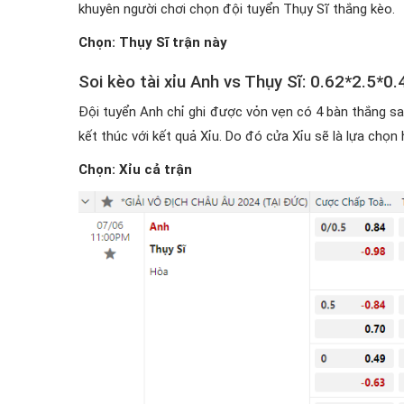
khuyên người chơi chọn đội tuyển Thụy Sĩ thắng kèo.
Chọn: Thụy Sĩ trận này
Soi kèo tài xỉu Anh vs Thụy Sĩ: 0.62*2.5*0.
Đội tuyển Anh chỉ ghi được vỏn vẹn có 4 bàn thắng sa
kết thúc với kết quả Xỉu. Do đó cửa Xỉu sẽ là lựa chọn
Chọn: Xỉu cả trận