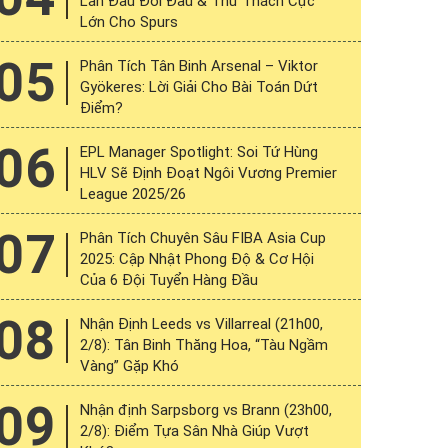
Lần Đầu Đối Đầu & Thử Thách Cực
Lớn Cho Spurs
05
Phân Tích Tân Binh Arsenal – Viktor
Gyökeres: Lời Giải Cho Bài Toán Dứt
Điểm?
06
EPL Manager Spotlight: Soi Tứ Hùng
HLV Sẽ Định Đoạt Ngôi Vương Premier
League 2025/26
07
Phân Tích Chuyên Sâu FIBA Asia Cup
2025: Cập Nhật Phong Độ & Cơ Hội
Của 6 Đội Tuyển Hàng Đầu
08
Nhận Định Leeds vs Villarreal (21h00,
2/8): Tân Binh Thăng Hoa, “Tàu Ngầm
Vàng” Gặp Khó
09
Nhận định Sarpsborg vs Brann (23h00,
2/8): Điểm Tựa Sân Nhà Giúp Vượt