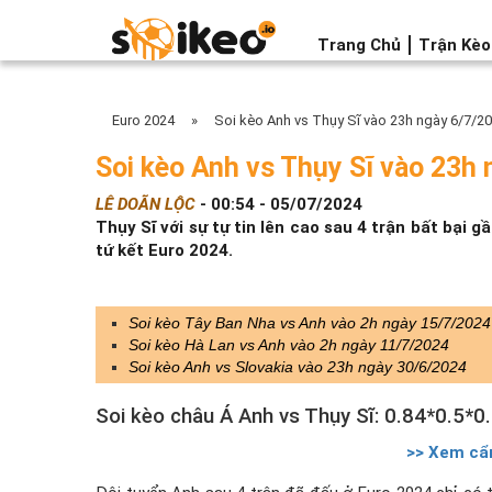
Trang Chủ
Trận Kè
Euro 2024
»
Soi kèo Anh vs Thụy Sĩ vào 23h ngày 6/7/2
Soi kèo Anh vs Thụy Sĩ vào 23h
LÊ DOÃN LỘC
-
00:54 - 05/07/2024
Thụy Sĩ với sự tự tin lên cao sau 4 trận bất bại 
tứ kết Euro 2024.
Soi kèo Tây Ban Nha vs Anh vào 2h ngày 15/7/2024
Soi kèo Hà Lan vs Anh vào 2h ngày 11/7/2024
Soi kèo Anh vs Slovakia vào 23h ngày 30/6/2024
Soi kèo châu Á Anh vs Thụy Sĩ: 0.84*0.5*0
>> Xem cẩ