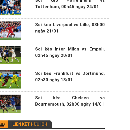
Soi kèo Hoffenheim vs
Tottenham, 00h45 ngày 24/01
Soi kèo Liverpool vs Lille, 03h00
ngày 21/01
Soi kèo Inter Milan vs Empoli,
02h45 ngày 20/01
Soi kèo Frankfurt vs Dortmund,
02h30 ngày 18/01
Soi kèo Chelsea vs
Bournemouth, 02h30 ngày 14/01
LIÊN KẾT HỮU ÍCH