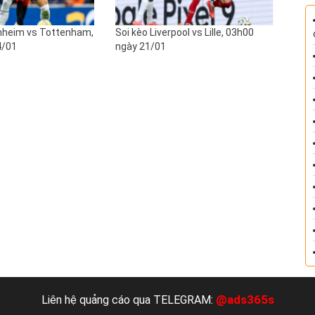
nheim vs Tottenham,
Soi kèo Liverpool vs Lille, 03h00
4/01
ngày 21/01
@ads365s
Liên hệ quảng cáo qua TELEGRAM: