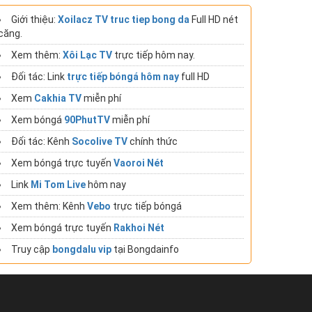
Giới thiệu:
Xoilacz TV truc tiep bong da
Full HD nét
căng.
Xem thêm:
Xôi Lạc TV
trực tiếp hôm nay.
Đối tác: Link
trực tiếp bóngá hôm nay
full HD
Xem
Cakhia TV
miễn phí
Xem bóngá
90PhutTV
miễn phí
Đối tác: Kênh
Socolive TV
chính thức
Xem bóngá trực tuyến
Vaoroi Nét
Link
Mi Tom Live
hôm nay
Xem thêm: Kênh
Vebo
trực tiếp bóngá
Xem bóngá trực tuyến
Rakhoi Nét
Truy cập
bongdalu vip
tại Bongdainfo