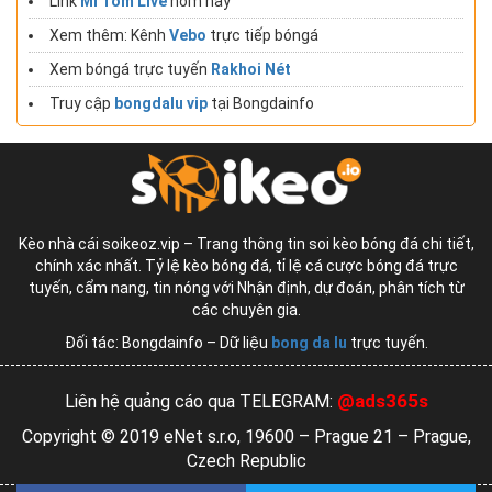
Link
Mi Tom Live
hôm nay
Xem thêm: Kênh
Vebo
trực tiếp bóngá
Xem bóngá trực tuyến
Rakhoi Nét
Truy cập
bongdalu vip
tại Bongdainfo
Kèo nhà cái soikeoz.vip – Trang thông tin soi kèo bóng đá chi tiết,
chính xác nhất. Tỷ lệ kèo bóng đá, tỉ lệ cá cược bóng đá trực
tuyến, cẩm nang, tin nóng với Nhận định, dự đoán, phân tích từ
các chuyên gia.
Đối tác: Bongdainfo – Dữ liệu
bong da lu
trực tuyến.
@ads365s
Liên hệ quảng cáo qua TELEGRAM:
Copyright © 2019 eNet s.r.o, 19600 – Prague 21 – Prague,
Czech Republic