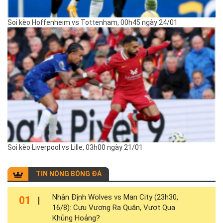
Soi kèo Hoffenheim vs Tottenham, 00h45 ngày 24/01
Soi kèo Liverpool vs Lille, 03h00 ngày 21/01
TIN NÓNG BÓNG ĐÁ
Nhận Định Wolves vs Man City (23h30,
01
16/8): Cựu Vương Ra Quân, Vượt Qua
Khủng Hoảng?