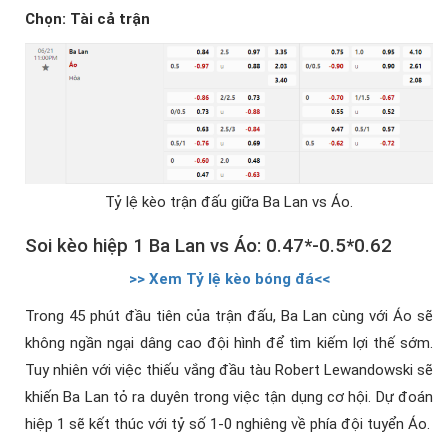
Chọn: Tài cả trận
Tỷ lệ kèo trận đấu giữa Ba Lan vs Áo.
Soi kèo hiệp 1 Ba Lan vs Áo: 0.47*-0.5*0.62
>> Xem Tỷ lệ kèo bóng đá<<
Trong 45 phút đầu tiên của trận đấu, Ba Lan cùng với Áo sẽ
không ngần ngại dâng cao đội hình để tìm kiếm lợi thế sớm.
Tuy nhiên với việc thiếu vắng đầu tàu Robert Lewandowski sẽ
khiến Ba Lan tỏ ra duyên trong việc tận dụng cơ hội. Dự đoán
hiệp 1 sẽ kết thúc với tỷ số 1-0 nghiêng về phía đội tuyển Áo.