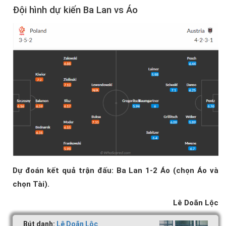
Đội hình dự kiến Ba Lan vs Áo
Dự đoán kết quả trận đấu: Ba Lan 1-2 Áo (chọn Áo và
chọn Tài).
Lê Doãn Lộc
Bút danh:
Lê Doãn Lộc