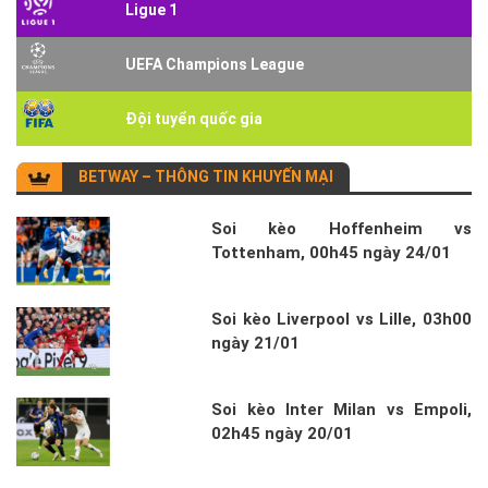
Ligue 1
UEFA Champions League
Đội tuyển quốc gia
BETWAY – THÔNG TIN KHUYẾN MẠI
Soi kèo Hoffenheim vs
Tottenham, 00h45 ngày 24/01
Soi kèo Liverpool vs Lille, 03h00
ngày 21/01
Soi kèo Inter Milan vs Empoli,
02h45 ngày 20/01