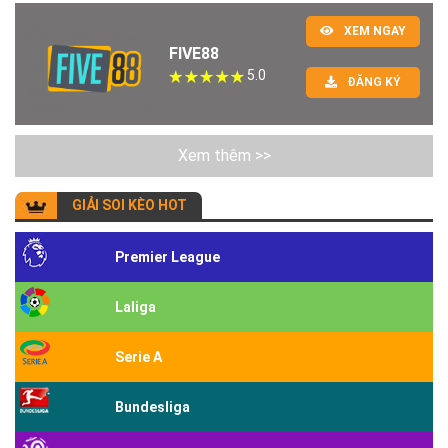
XEM NGAY
FIVE88
5.0
ĐĂNG KÝ
Xem thêm >>
GIẢI SOI KÈO HOT
Premier League
Laliga
Serie A
Bundesliga