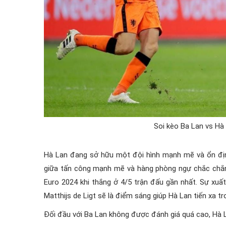
Soi kèo Ba Lan vs Hà
Hà Lan đang sở hữu một đội hình mạnh mẽ và ổn địn
giữa tấn công mạnh mẽ và hàng phòng ngự chắc chắn
Euro 2024 khi thắng ở 4/5 trận đấu gần nhất. Sự xuất
Matthijs de Ligt sẽ là điểm sáng giúp Hà Lan tiến xa tr
Đối đầu với Ba Lan không được đánh giá quá cao, Hà 