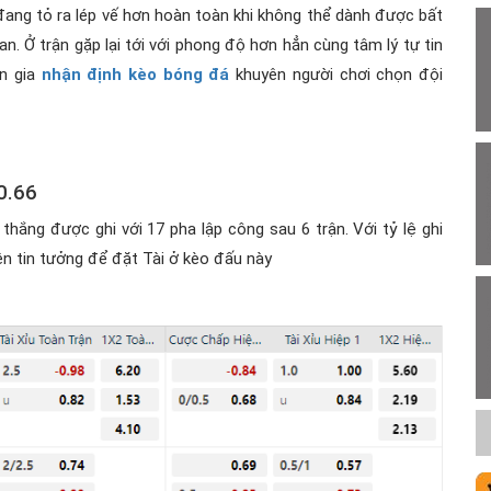
 đang tỏ ra lép vế hơn hoàn toàn khi không thể dành được bất
n. Ở trận gặp lại tới với phong độ hơn hẳn cùng tâm lý tự tin
ên gia
nhận định kèo bóng đá
khuyên người chơi chọn đội
*0.66
thắng được ghi với 17 pha lập công sau 6 trận. Với tỷ lệ ghi
nên tin tưởng để đặt Tài ở kèo đấu này