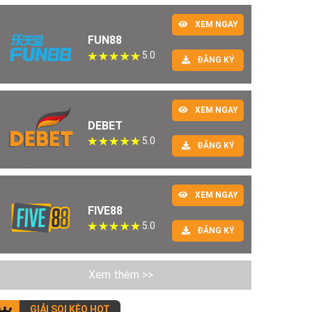
XEM NGAY
FUN88
5.0
ĐĂNG KÝ
XEM NGAY
DEBET
5.0
ĐĂNG KÝ
XEM NGAY
FIVE88
5.0
ĐĂNG KÝ
Xem thêm >>
GIẢI SOI KÈO HOT