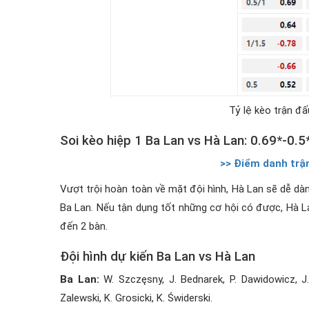
Tỷ lệ kèo trận đấ
Soi kèo hiệp 1 Ba Lan vs Hà Lan: 0.69*-0.5
>> Điểm danh trậ
Vượt trội hoàn toàn về mặt đội hình, Hà Lan sẽ dễ dà
Ba Lan. Nếu tận dụng tốt những cơ hội có được, Hà Lan
đến 2 bàn.
Đội hình dự kiến Ba Lan vs Hà Lan
Ba Lan:
W. Szczęsny, J. Bednarek, P. Dawidowicz, J. Ki
Zalewski, K. Grosicki, K. Świderski.