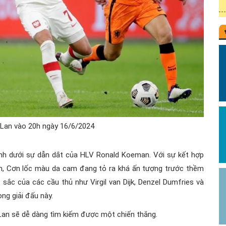
 Lan vào 20h ngày 16/6/2024
h dưới sự dẫn dắt của HLV Ronald Koeman. Với sự kết hợp
, Cơn lốc màu da cam đang tỏ ra khá ấn tượng trước thềm
 sắc của các cầu thủ như Virgil van Dijk, Denzel Dumfries và
ong giải đấu này.
Lan sẽ dễ dàng tìm kiếm được một chiến thắng.