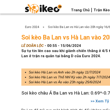
Trang Chủ
Trận Kè
Euro 2024
»
Soi kèo Ba Lan vs Hà Lan vào 20h ngày 16/
Soi kèo Ba Lan vs Hà Lan vào 2
LÊ DOÃN LỘC
-
00:55 - 15/06/2024
Sự tự tin lên cao sau khi giành chiến thắng ở 4/5
Lan ở trận ra quân tại bảng D của Euro 2024.
Soi kèo Hà Lan vs Anh vào 2h ngày 11/7/2024
Soi kèo Hà Lan vs Thổ Nhĩ Kỳ vào 2h ngày 7/7/2024
Soi kèo Hà Lan vs Áo vào 23h ngày 25/6/2024
Soi kèo châu Á Ba Lan vs Hà Lan: 0.69*-0.
>> Xem Tỷ 