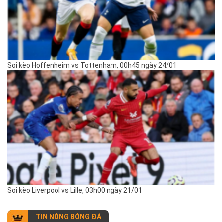
Soi kèo Hoffenheim vs Tottenham, 00h45 ngày 24/01
Soi kèo Liverpool vs Lille, 03h00 ngày 21/01
TIN NÓNG BÓNG ĐÁ