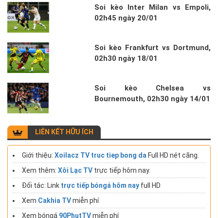
Soi kèo Inter Milan vs Empoli,
02h45 ngày 20/01
Soi kèo Frankfurt vs Dortmund,
02h30 ngày 18/01
Soi kèo Chelsea vs
Bournemouth, 02h30 ngày 14/01
LIÊN KẾT HỮU ÍCH
Giới thiệu:
Xoilacz TV truc tiep bong da
Full HD nét căng.
Xem thêm:
Xôi Lạc TV
trực tiếp hôm nay.
Đối tác: Link
trực tiếp bóngá hôm nay
full HD
Xem
Cakhia TV
miễn phí
Xem bóngá
90PhutTV
miễn phí