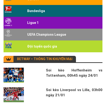
Bundesliga
Ligue 1
UEFA Champions League
Đội tuyển quốc gia
BETWAY – THÔNG TIN KHUYẾN MẠI
Soi kèo Hoffenheim vs
Tottenham, 00h45 ngày 24/01
Soi kèo Liverpool vs Lille, 03h00
ngày 21/01