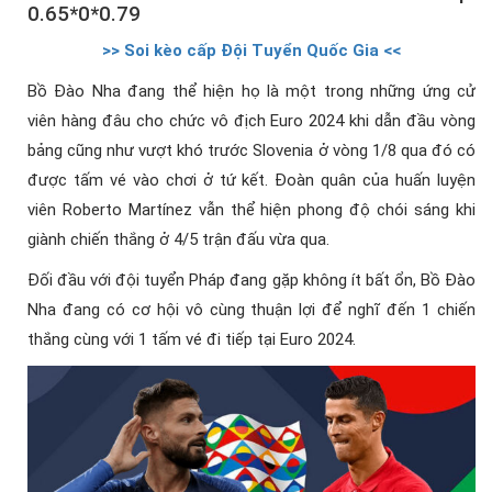
0.65*0*0.79
>> Soi kèo cấp Đội Tuyển Quốc Gia <<
Bồ Đào Nha đang thể hiện họ là một trong những ứng cử
viên hàng đâu cho chức vô địch Euro 2024 khi dẫn đầu vòng
bảng cũng như vượt khó trước Slovenia ở vòng 1/8 qua đó có
được tấm vé vào chơi ở tứ kết. Đoàn quân của huấn luyện
viên Roberto Martínez vẫn thể hiện phong độ chói sáng khi
giành chiến thắng ở 4/5 trận đấu vừa qua.
Đối đầu với đội tuyển Pháp đang gặp không ít bất ổn, Bồ Đào
Nha đang có cơ hội vô cùng thuận lợi để nghĩ đến 1 chiến
thắng cùng với 1 tấm vé đi tiếp tại Euro 2024.