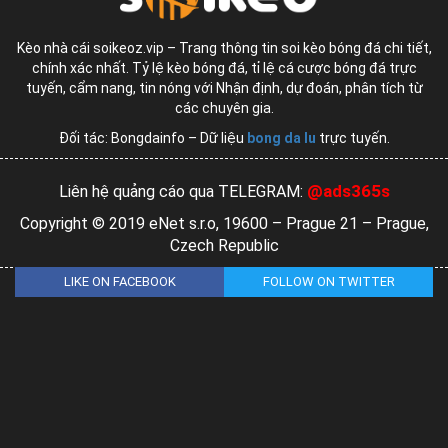
Kèo nhà cái soikeoz.vip – Trang thông tin soi kèo bóng đá chi tiết,
chính xác nhất. Tỷ lệ kèo bóng đá, tỉ lệ cá cược bóng đá trực
tuyến, cẩm nang, tin nóng với Nhận định, dự đoán, phân tích từ
các chuyên gia.
Đối tác: Bongdainfo – Dữ liệu
bong da lu
trực tuyến.
@ads365s
Liên hệ quảng cáo qua TELEGRAM:
Copyright © 2019 eNet s.r.o, 19600 – Prague 21 – Prague,
Czech Republic
LIKE ON FACEBOOK
FOLLOW ON TWITTER