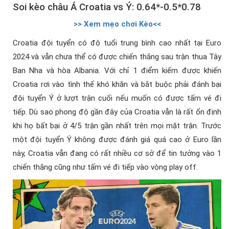
Soi kèo châu Á Croatia vs Ý: 0.64*-0.5*0.78
>> Xem mẹo chơi Kèo<<
Croatia đội tuyển có độ tuổi trung bình cao nhất tại Euro
2024 và vẫn chưa thể có được chiến thắng sau trận thua Tây
Ban Nha và hòa Albania. Với chỉ 1 điểm kiếm được khiến
Croatia rơi vào tình thế khó khăn và bắt buộc phải đánh bại
đội tuyển Ý ở lượt trận cuối nếu muốn có được tấm vé đi
tiếp. Dù sao phong độ gần đây của Croatia vẫn là rất ổn định
khi họ bất bại ở 4/5 trận gần nhất trên mọi mặt trận. Trước
một đội tuyển Ý không được đánh giá quá cao ở Euro lần
này, Croatia vẫn đang có rất nhiều cơ sở để tin tưởng vào 1
chiến thắng cũng như tấm vé đi tiếp vào vòng play off.