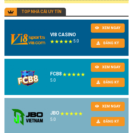
TOP NHÀ CÁI UY TÍN
XEM NGAY
VI8 CASINO
5.0
ĐĂNG KÝ
XEM NGAY
FCB8
5.0
ĐĂNG KÝ
XEM NGAY
JBO
5.0
ĐĂNG KÝ