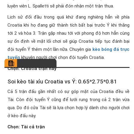
luyện viên L. Spalletti sẽ phải đón nhận một trận thua.
Lịch sử đối đầu trong quá khứ đang nghiêng hẳn về phía
Croatia khi họ đang giữ thành tích bất bại trước Ý khi thắng
tới 2 và hòa 3. Trận gặp nhau tới với phong độ hơn hẳn cùng
sự ổn định về mặt lối chơi sẽ giúp Croatia tiếp tục đánh bại
đội tuyển Ý thêm một lần nữa. Chuyên gia
kèo bóng đá trực
tuyến
khuyên người chơi chọn đội tuyển Croatia.
Chọn: Croatia trận này
Soi kèo tài xỉu Croatia vs Ý: 0.65*2.75*0.81
Cả 5 trận đấu gần nhất có sự góp mặt của Croatia đều về
Tài. Còn đội tuyển Ý cũng để lưới rung trong cả 2 trận vừa
qua. Do đó cửa Tài sẽ là lựa chọn hợp lý dành cho người chơi
ở kèo đấu này.
Chọn: Tài cả trận