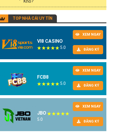
Khó?
TOP NHÀ CÁI UY TÍN
XEM NGAY
VI8 CASINO
5.0
ĐĂNG KÝ
XEM NGAY
FCB8
5.0
ĐĂNG KÝ
XEM NGAY
JBO
5.0
ĐĂNG KÝ