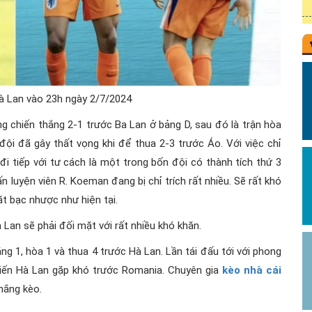
à Lan vào 23h ngày 2/7/2024
g chiến thắng 2-1 trước Ba Lan ở bảng D, sau đó là trận hòa
đội đã gây thất vọng khi để thua 2-3 trước Áo. Với việc chỉ
đi tiếp với tư cách là một trong bốn đội có thành tích thứ 3
ấn luyện viên R. Koeman đang bị chỉ trích rất nhiều. Sẽ rất khó
t bạc nhược như hiện tại.
Lan sẽ phải đối mặt với rất nhiều khó khăn.
ng 1, hòa 1 và thua 4 trước Hà Lan. Lần tái đấu tới với phong
hiến Hà Lan gặp khó trước Romania. Chuyên gia
kèo nhà cái
hắng kèo.