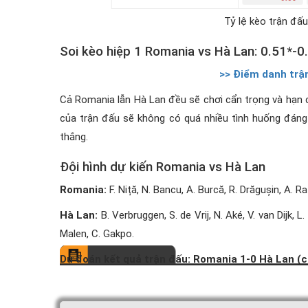
Tỷ lệ kèo trận đấ
Soi kèo hiệp 1 Romania vs Hà Lan: 0.51*-0
>> Điểm danh trậ
Cả Romania lẫn Hà Lan đều sẽ chơi cẩn trọng và hạn c
của trận đấu sẽ không có quá nhiều tình huống đáng
thắng.
Đội hình dự kiến Romania vs Hà Lan
Romania:
F. Niță, N. Bancu, A. Burcă, R. Drăgușin, A. Ra
Hà Lan:
B. Verbruggen, S. de Vrij, N. Aké, V. van Dijk, L
Malen, C. Gakpo.
Dự đoán kết quả trận đấu: Romania 1-0 Hà Lan (