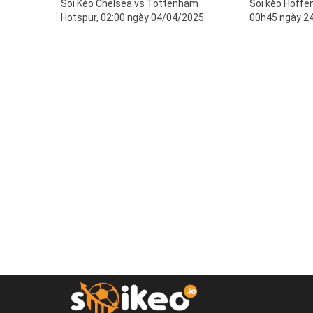
Soi Kèo Chelsea vs Tottenham
Soi kèo Hoffe
Hotspur, 02:00 ngày 04/04/2025
00h45 ngày 2