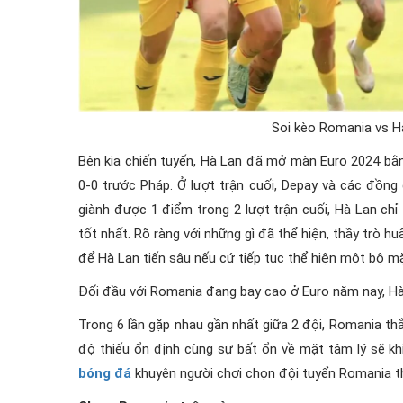
Soi kèo Romania vs H
Bên kia chiến tuyến, Hà Lan đã mở màn Euro 2024 bằn
0-0 trước Pháp. Ở lượt trận cuối, Depay và các đồng 
giành được 1 điểm trong 2 lượt trận cuối, Hà Lan chỉ 
tốt nhất. Rõ ràng với những gì đã thể hiện, thầy trò hu
để Hà Lan tiến sâu nếu cứ tiếp tục thể hiện một bộ mặ
Đối đầu với Romania đang bay cao ở Euro năm nay, Hà 
Trong 6 lần gặp nhau gần nhất giữa 2 đội, Romania thắ
độ thiếu ổn định cùng sự bất ổn về mặt tâm lý sẽ k
bóng đá
khuyên người chơi chọn đội tuyển Romania t