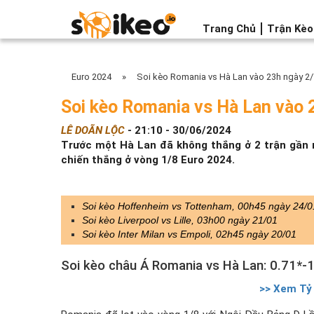
Trang Chủ
Trận Kè
Euro 2024
»
Soi kèo Romania vs Hà Lan vào 23h ngày 2
Soi kèo Romania vs Hà Lan vào 
LÊ DOÃN LỘC
-
21:10 - 30/06/2024
Trước một Hà Lan đã không thắng ở 2 trận gần n
chiến thắng ở vòng 1/8 Euro 2024.
Soi kèo Hoffenheim vs Tottenham, 00h45 ngày 24/0
Soi kèo Liverpool vs Lille, 03h00 ngày 21/01
Soi kèo Inter Milan vs Empoli, 02h45 ngày 20/01
Soi kèo châu Á Romania vs Hà Lan: 0.71*-
>> Xem Tỷ 