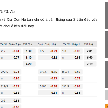
.75*0.75
về Xỉu. Còn Hà Lan chỉ có 2 bàn thắng sau 2 trận đấu vừa
ời chơi ở kèo đấu này.