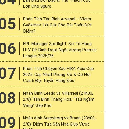
Lần Đầu Đối Đầu & Thử Thách Cực
Lớn Cho Spurs
05
Phân Tích Tân Binh Arsenal – Viktor
Gyökeres: Lời Giải Cho Bài Toán Dứt
Điểm?
06
EPL Manager Spotlight: Soi Tứ Hùng
HLV Sẽ Định Đoạt Ngôi Vương Premier
League 2025/26
07
Phân Tích Chuyên Sâu FIBA Asia Cup
2025: Cập Nhật Phong Độ & Cơ Hội
Của 6 Đội Tuyển Hàng Đầu
08
Nhận Định Leeds vs Villarreal (21h00,
2/8): Tân Binh Thăng Hoa, “Tàu Ngầm
Vàng” Gặp Khó
09
Nhận định Sarpsborg vs Brann (23h00,
2/8): Điểm Tựa Sân Nhà Giúp Vượt