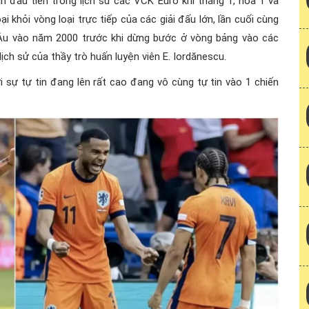
 đầu tiên trong lịch sử các VCK Euro khi thắng 1, hòa 1 và
 khỏi vòng loại trực tiếp của các giải đấu lớn, lần cuối cùng
Âu vào năm 2000 trước khi dừng bước ở vòng bảng vào các
ịch sử của thầy trò huấn luyện viên E. Iordănescu.
i sự tự tin đang lên rất cao đang vô cùng tự tin vào 1 chiến