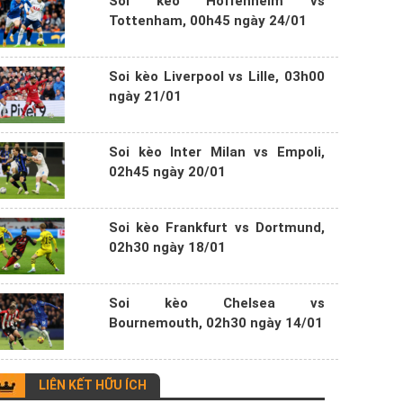
Soi kèo Hoffenheim vs
Tottenham, 00h45 ngày 24/01
Soi kèo Liverpool vs Lille, 03h00
ngày 21/01
Soi kèo Inter Milan vs Empoli,
02h45 ngày 20/01
Soi kèo Frankfurt vs Dortmund,
02h30 ngày 18/01
Soi kèo Chelsea vs
Bournemouth, 02h30 ngày 14/01
LIÊN KẾT HỮU ÍCH