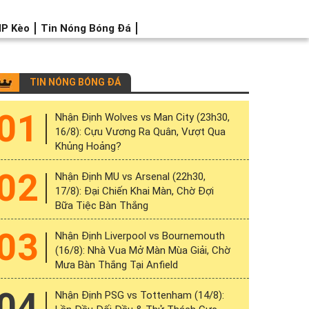
IP Kèo
Tin Nóng Bóng Đá
TIN NÓNG BÓNG ĐÁ
01
Nhận Định Wolves vs Man City (23h30,
16/8): Cựu Vương Ra Quân, Vượt Qua
Khủng Hoảng?
02
Nhận Định MU vs Arsenal (22h30,
17/8): Đại Chiến Khai Màn, Chờ Đợi
Bữa Tiệc Bàn Thắng
03
Nhận Định Liverpool vs Bournemouth
(16/8): Nhà Vua Mở Màn Mùa Giải, Chờ
Mưa Bàn Thắng Tại Anfield
04
Nhận Định PSG vs Tottenham (14/8):