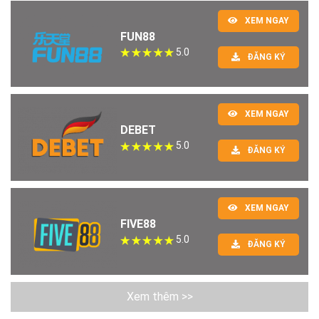
XEM NGAY
FUN88
5.0
ĐĂNG KÝ
XEM NGAY
DEBET
5.0
ĐĂNG KÝ
XEM NGAY
FIVE88
5.0
ĐĂNG KÝ
Xem thêm >>