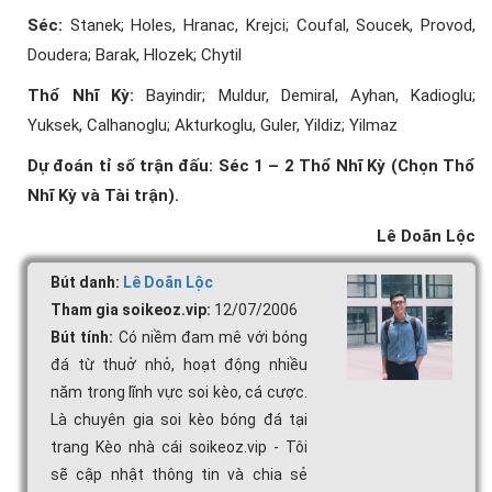
Séc:
Stanek; Holes, Hranac, Krejci; Coufal, Soucek, Provod,
Doudera; Barak, Hlozek; Chytil
Thổ Nhĩ Kỳ:
Bayindir; Muldur, Demiral, Ayhan, Kadioglu;
Yuksek, Calhanoglu; Akturkoglu, Guler, Yildiz; Yilmaz
Dự đoán tỉ số trận đấu: Séc 1 – 2 Thổ Nhĩ Kỳ (Chọn Thổ
Nhĩ Kỳ và Tài trận).
Lê Doãn Lộc
Bút danh:
Lê Doãn Lộc
Tham gia soikeoz.vip:
12/07/2006
Bút tính:
Có niềm đam mê với bóng
đá từ thuở nhỏ, hoạt động nhiều
năm trong lĩnh vực soi kèo, cá cược.
Là chuyên gia soi kèo bóng đá tại
trang Kèo nhà cái soikeoz.vip - Tôi
sẽ cập nhật thông tin và chia sẻ