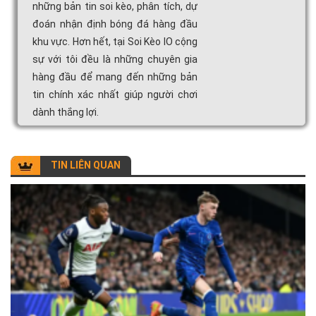
những bản tin soi kèo, phân tích, dự
đoán nhận định bóng đá hàng đầu
khu vực. Hơn hết, tại Soi Kèo IO cộng
sự với tôi đều là những chuyên gia
hàng đầu để mang đến những bản
tin chính xác nhất giúp người chơi
dành thắng lợi.
TIN LIÊN QUAN