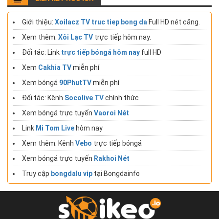
Giới thiệu:
Xoilacz TV truc tiep bong da
Full HD nét căng.
Xem thêm:
Xôi Lạc TV
trực tiếp hôm nay.
Đối tác: Link
trực tiếp bóngá hôm nay
full HD
Xem
Cakhia TV
miễn phí
Xem bóngá
90PhutTV
miễn phí
Đối tác: Kênh
Socolive TV
chính thức
Xem bóngá trực tuyến
Vaoroi Nét
Link
Mi Tom Live
hôm nay
Xem thêm: Kênh
Vebo
trực tiếp bóngá
Xem bóngá trực tuyến
Rakhoi Nét
Truy cập
bongdalu vip
tại Bongdainfo