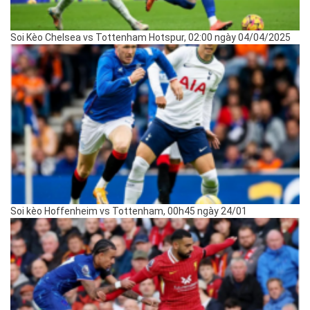
Soi Kèo Chelsea vs Tottenham Hotspur, 02:00 ngày 04/04/2025
Soi kèo Hoffenheim vs Tottenham, 00h45 ngày 24/01