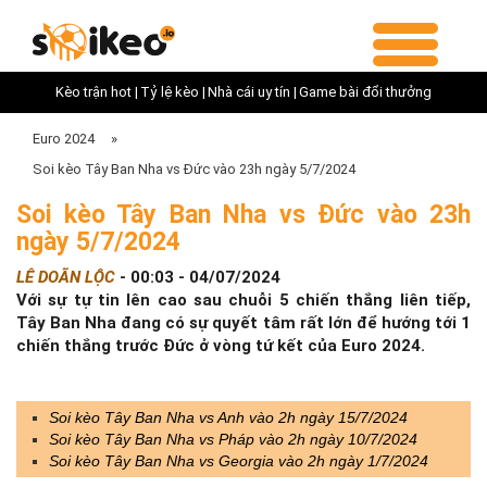
Kèo trận hot |
Tỷ lệ kèo |
Nhà cái uy tín |
Game bài đổi thưởng
Euro 2024
»
Soi kèo Tây Ban Nha vs Đức vào 23h ngày 5/7/2024
Soi kèo Tây Ban Nha vs Đức vào 23h
ngày 5/7/2024
LÊ DOÃN LỘC
-
00:03 - 04/07/2024
Với sự tự tin lên cao sau chuỗi 5 chiến thắng liên tiếp,
Tây Ban Nha đang có sự quyết tâm rất lớn để hướng tới 1
chiến thắng trước Đức ở vòng tứ kết của Euro 2024.
Soi kèo Tây Ban Nha vs Anh vào 2h ngày 15/7/2024
Soi kèo Tây Ban Nha vs Pháp vào 2h ngày 10/7/2024
Soi kèo Tây Ban Nha vs Georgia vào 2h ngày 1/7/2024