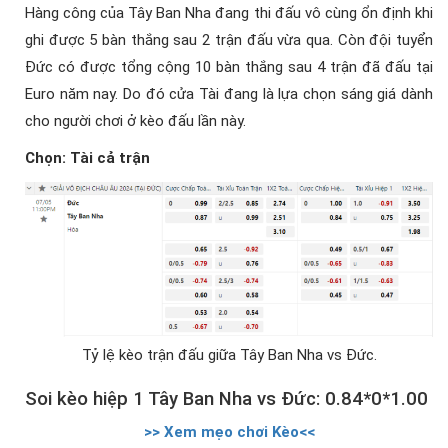
Hàng công của Tây Ban Nha đang thi đấu vô cùng ổn định khi
ghi được 5 bàn thắng sau 2 trận đấu vừa qua. Còn đội tuyển
Đức có được tổng cộng 10 bàn thắng sau 4 trận đã đấu tại
Euro năm nay. Do đó cửa Tài đang là lựa chọn sáng giá dành
cho người chơi ở kèo đấu lần này.
Chọn: Tài cả trận
Tỷ lệ kèo trận đấu giữa Tây Ban Nha vs Đức.
Soi kèo hiệp 1 Tây Ban Nha vs Đức: 0.84*0*1.00
>> Xem mẹo chơi Kèo<<