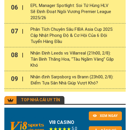
EPL Manager Spotlight: Soi Tứ Hùng HLV
06
Sẽ Định Đoạt Ngôi Vương Premier League
2025/26
Phân Tích Chuyên Sâu FIBA Asia Cup 2025:
07
Cập Nhật Phong Độ & Cơ Hội Của 6 Đội
Tuyển Hàng Đầu
Nhận Định Leeds vs Villarreal (21h00, 2/8):
08
Tân Binh Thăng Hoa, “Tàu Ngầm Vàng” Gặp
Khó
Nhận định Sarpsborg vs Brann (23h00, 2/8):
09
Điểm Tựa Sân Nhà Giúp Vượt Khó?
TOP NHÀ CÁI UY TÍN
XEM NGAY
VI8 CASINO
5.0