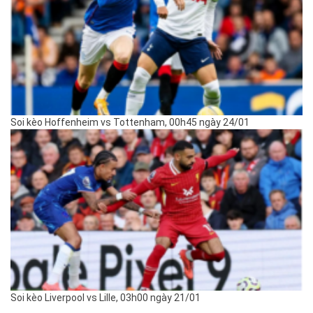
Soi kèo Hoffenheim vs Tottenham, 00h45 ngày 24/01
Soi kèo Liverpool vs Lille, 03h00 ngày 21/01