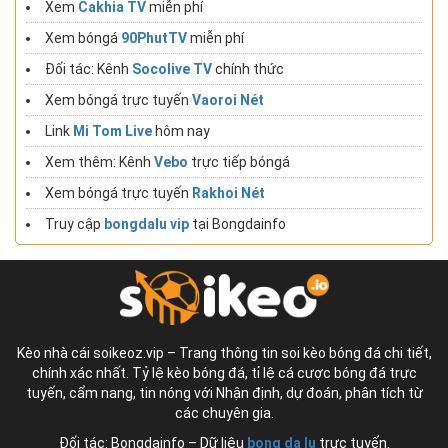
Xem
Cakhia TV
miễn phí
Xem bóngá
90PhutTV
miễn phí
Đối tác: Kênh
Socolive TV
chính thức
Xem bóngá trực tuyến
Vaoroi Nét
Link
Mi Tom Live
hôm nay
Xem thêm: Kênh
Vebo
trực tiếp bóngá
Xem bóngá trực tuyến
Rakhoi Nét
Truy cập
bongdalu vip
tại Bongdainfo
Kèo nhà cái soikeoz.vip – Trang thông tin soi kèo bóng đá chi tiết,
chính xác nhất. Tỷ lệ kèo bóng đá, tỉ lệ cá cược bóng đá trực
tuyến, cẩm nang, tin nóng với Nhận định, dự đoán, phân tích từ
các chuyên gia.
Đối tác: Bongdainfo – Dữ liệu
bong da lu
trực tuyến.