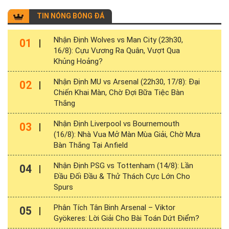
TIN NÓNG BÓNG ĐÁ
Nhận Định Wolves vs Man City (23h30,
01
16/8): Cựu Vương Ra Quân, Vượt Qua
Khủng Hoảng?
Nhận Định MU vs Arsenal (22h30, 17/8): Đại
02
Chiến Khai Màn, Chờ Đợi Bữa Tiệc Bàn
Thắng
Nhận Định Liverpool vs Bournemouth
03
(16/8): Nhà Vua Mở Màn Mùa Giải, Chờ Mưa
Bàn Thắng Tại Anfield
Nhận Định PSG vs Tottenham (14/8): Lần
04
Đầu Đối Đầu & Thử Thách Cực Lớn Cho
Spurs
Phân Tích Tân Binh Arsenal – Viktor
05
Gyökeres: Lời Giải Cho Bài Toán Dứt Điểm?