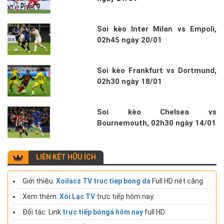
Soi kèo Inter Milan vs Empoli,
02h45 ngày 20/01
Soi kèo Frankfurt vs Dortmund,
02h30 ngày 18/01
Soi kèo Chelsea vs
Bournemouth, 02h30 ngày 14/01
LIÊN KẾT HỮU ÍCH
Giới thiệu:
Xoilacz TV truc tiep bong da
Full HD nét căng.
Xem thêm:
Xôi Lạc TV
trực tiếp hôm nay.
Đối tác: Link
trực tiếp bóngá hôm nay
full HD