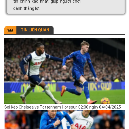
tin chính xác nhất giúp người chơi
dành thắng lợi.
TIN LIÊN QUAN
Soi Kèo Chelsea vs Tottenham Hotspur, 02:00 ngày 04/04/2025