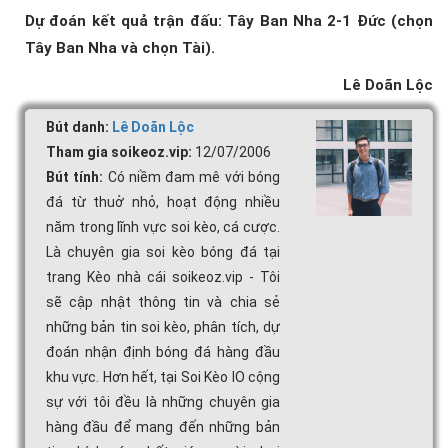
Dự đoán kết quả trận đấu: Tây Ban Nha 2-1 Đức (chọn
Tây Ban Nha và chọn Tài).
Lê Doãn Lộc
Bút danh:
Lê Doãn Lộc
Tham gia soikeoz.vip:
12/07/2006
Bút tính:
Có niềm đam mê với bóng
đá từ thuở nhỏ, hoạt động nhiều
năm trong lĩnh vực soi kèo, cá cược.
Là chuyên gia soi kèo bóng đá tại
trang Kèo nhà cái soikeoz.vip - Tôi
sẽ cập nhật thông tin và chia sẻ
những bản tin soi kèo, phân tích, dự
đoán nhận định bóng đá hàng đầu
khu vực. Hơn hết, tại Soi Kèo IO cộng
sự với tôi đều là những chuyên gia
hàng đầu để mang đến những bản