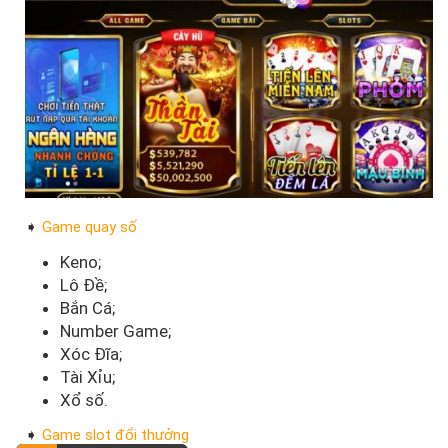
➧
Game quay số
Keno;
Lô Đề;
Bắn Cá;
Number Game;
Xóc Đĩa;
Tài Xỉu;
Xổ số.
➧
Game slot đổi thưởng