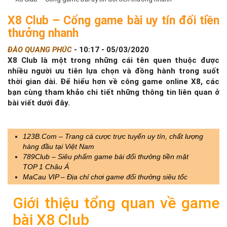
X8 Club – Cổng game bài uy tín đổi tiền
thưởng nhanh
ĐÀO QUANG PHÚC
-
10:17 - 05/03/2020
X8 Club là một trong những cái tên quen thuộc được
nhiều người ưu tiên lựa chọn và đồng hành trong suốt
thời gian dài. Để hiểu hơn về công game online X8, các
bạn cùng tham khảo chi tiết những thông tin liên quan ở
bài viết dưới đây.
123B.Com – Trang cá cược trực tuyến uy tín, chất lượng
hàng đầu tại Việt Nam
789Club – Siêu phẩm game bài đổi thưởng tiền mặt
TOP 1 Châu Á
MaCau VIP – Địa chỉ chơi game đổi thưởng siêu tốc
Giới thiệu tổng quan về game
bài X8 Club