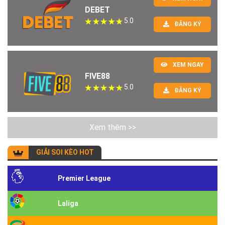
DEBET
5.0
ĐĂNG KÝ
XEM NGAY
FIVE88
5.0
ĐĂNG KÝ
Xem thêm >>
GIẢI SOI KÈO HOT
Premier League
Laliga