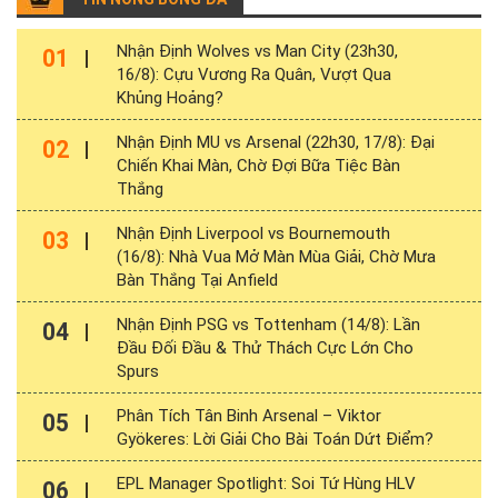
Nhận Định Wolves vs Man City (23h30,
01
16/8): Cựu Vương Ra Quân, Vượt Qua
Khủng Hoảng?
Nhận Định MU vs Arsenal (22h30, 17/8): Đại
02
Chiến Khai Màn, Chờ Đợi Bữa Tiệc Bàn
Thắng
Nhận Định Liverpool vs Bournemouth
03
(16/8): Nhà Vua Mở Màn Mùa Giải, Chờ Mưa
Bàn Thắng Tại Anfield
Nhận Định PSG vs Tottenham (14/8): Lần
04
Đầu Đối Đầu & Thử Thách Cực Lớn Cho
Spurs
Phân Tích Tân Binh Arsenal – Viktor
05
Gyökeres: Lời Giải Cho Bài Toán Dứt Điểm?
EPL Manager Spotlight: Soi Tứ Hùng HLV
06