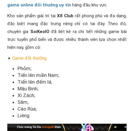
game online đổi thưởng uy tín
hàng đầu khu vực.
Kho sản phẩm giải trí tại
X8 Club
rất phong phú và đa dạng,
đặc biệt mang đặc trưng riêng chỉ có tại đây. Theo đó,
chuyên gia
SoiKeoIO
đã liệt kê ra chi tiết những game bài
trực tuyến phổ biến và được nhiều thành viên lựa chọn nhất
hiện nay, gồm có:
➧
Game đổi thưởng
Phỏm;
Tiến lên miền Nam;
Tiến lên đếm lá;
Mậu Binh;
Xì Zách;
Sâm;
Cào Rùa;
Liêng.