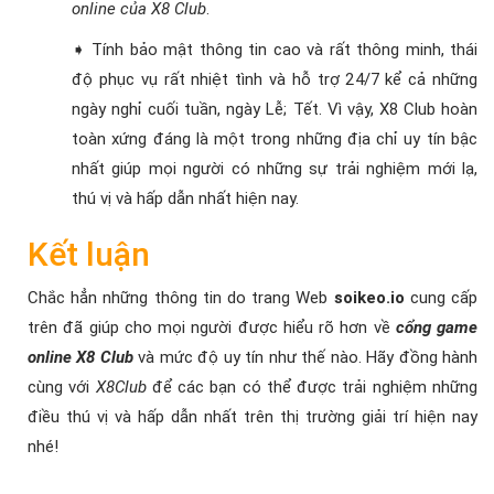
online của X8 Club
.
➧ Tính bảo mật thông tin cao và rất thông minh, thái
độ phục vụ rất nhiệt tình và hỗ trợ 24/7 kể cả những
ngày nghỉ cuối tuần, ngày Lễ; Tết. Vì vậy, X8 Club hoàn
toàn xứng đáng là một trong những địa chỉ uy tín bậc
nhất giúp mọi người có những sự trải nghiệm mới lạ,
thú vị và hấp dẫn nhất hiện nay.
Kết luận
Chắc hẳn những thông tin do trang Web
soikeo.io
cung cấp
trên đã giúp cho mọi người được hiểu rõ hơn về
cổng game
online X8 Club
và mức độ uy tín như thế nào. Hãy đồng hành
cùng với
X8Club
để các bạn có thể được trải nghiệm những
điều thú vị và hấp dẫn nhất trên thị trường giải trí hiện nay
nhé!