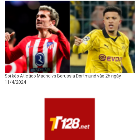
Soi kèo Atletico Madrid vs Borussia Dortmund vào 2h ngày
11/4/2024