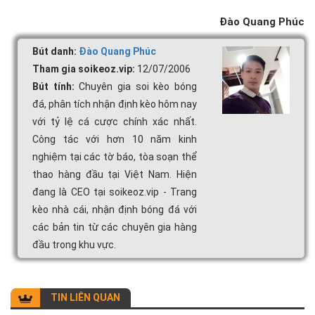
Đào Quang Phúc
Bút danh:
Đào Quang Phúc
Tham gia soikeoz.vip:
12/07/2006
Bút tính:
Chuyên gia soi kèo bóng
đá, phân tích nhận định kèo hôm nay
với tỷ lệ cá cược chính xác nhất.
Công tác với hơn 10 năm kinh
nghiệm tại các tờ báo, tòa soạn thể
thao hàng đầu tại Việt Nam. Hiện
đang là CEO tại soikeoz.vip - Trang
kèo nhà cái, nhận định bóng đá với
các bản tin từ các chuyên gia hàng
đầu trong khu vực.
TIN LIÊN QUAN