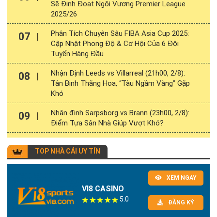
Sẽ Định Đoạt Ngôi Vương Premier League
2025/26
Phân Tích Chuyên Sâu FIBA Asia Cup 2025:
07
Cập Nhật Phong Độ & Cơ Hội Của 6 Đội
Tuyển Hàng Đầu
Nhận Định Leeds vs Villarreal (21h00, 2/8):
08
Tân Binh Thăng Hoa, “Tàu Ngầm Vàng” Gặp
Khó
Nhận định Sarpsborg vs Brann (23h00, 2/8):
09
Điểm Tựa Sân Nhà Giúp Vượt Khó?
TOP NHÀ CÁI UY TÍN
XEM NGAY
VI8 CASINO
5.0
ĐĂNG KÝ