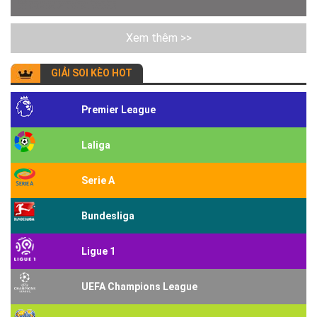
Xem thêm >>
GIẢI SOI KÈO HOT
Premier League
Laliga
Serie A
Bundesliga
Ligue 1
UEFA Champions League