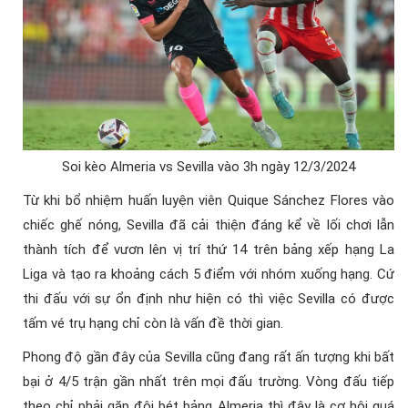
Soi kèo Almeria vs Sevilla vào 3h ngày 12/3/2024
Từ khi bổ nhiệm huấn luyện viên Quique Sánchez Flores vào
chiếc ghế nóng, Sevilla đã cải thiện đáng kể về lối chơi lẫn
thành tích để vươn lên vị trí thứ 14 trên bảng xếp hạng La
Liga và tạo ra khoảng cách 5 điểm với nhóm xuống hạng. Cứ
thi đấu với sự ổn định như hiện có thì việc Sevilla có được
tấm vé trụ hạng chỉ còn là vấn đề thời gian.
Phong độ gần đây của Sevilla cũng đang rất ấn tượng khi bất
bại ở 4/5 trận gần nhất trên mọi đấu trường. Vòng đấu tiếp
theo chỉ phải gặp đội bét bảng Almeria thì đây là cơ hội quá