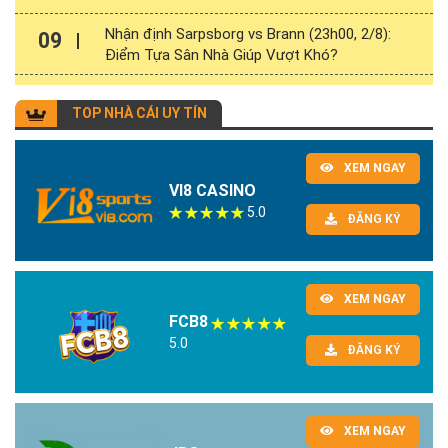
Nhận định Sarpsborg vs Brann (23h00, 2/8):
09
Điểm Tựa Sân Nhà Giúp Vượt Khó?
TOP NHÀ CÁI UY TÍN
XEM NGAY
VI8 CASINO
5.0
ĐĂNG KÝ
XEM NGAY
FCB8
5.0
ĐĂNG KÝ
XEM NGAY