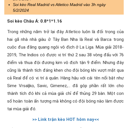
Soi kèo Real Madrid vs Atletico Madrid vào 3h ngày
5/2/2024
Soi kèo Châu Á: 0.8*1*1.16
Trong những năm trở lại đây Atletico luôn là đối trọng của
hai gã nhà nhà giàu ở Tây Ban Nha là Real và Barca trong
cuộc đua đăng quang ngôi vô địch ở La Liga. Mùa giải 2018-
2019, The Indios có được vị trí thứ 2 sau 38 vòng đấu với 76
điểm và thua đội đương kim vô địch tận 9 điểm. Nhưng đây
cũng là thành tích đáng khen cho đội bóng khi vượt mặt qua
cả Real để có vị trí á quân. Hàng hậu với cái tên nổi bật như
Sime Vrsaljko, Savic, Gimenez,… đã góp phần rất lớn cho
thành tích đó khi cả mùa giải chỉ để thủng 29 bàn. Một con
số hoàn toàn ấn tượng mà không có đội bóng nào làm được
tại mùa giải đó.
>> Link trận kèo HOT hôm nay<<