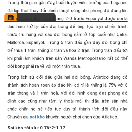
Trong thời gian gần đây, huấn luyện viên trưởng của Leganes
đã kịp thời thay đổi chiến thuật cũng như phong độ đang lên
của các cầu thủ. Trận thắng 2-0 trước Espanyol được coi là
dấu hiệu trở lại của đội bóng để tiếp tục trận chiến tranh
chức trụ hạng với các đội bóng nằm ở top cuối như Celra,
Mallorca, Espanyol,…Trong 5 trận đấu gần đây đội bóng chỉ
để thua 1 trận, thắng 2 trận và hoà 2 trận. Trong trận đấu tới
khi phải làm khách trên sân Wanda Metropolitano rất có thể
đội bóng phải ra về với một trận thua.
Trong lịch sử đối đầu giữa hai đội bóng, Atletico đang có
thành tích hoàn toàn áp đảo khi có tỉ lệ thắng là 75% với 6
trận thắng và 1 trận hoà. Với đội hình đang đạt phong độ
đỉnh cao cũng như tâm lý thoải mái thi đấu trên sân nhà
chắc chắn họ sẽ tiếp tục duy trì thành tích đối đầu này.
Chuyên gia
soi kèo
khuyên người chơi chọn cửa Atletico.
Soi kèo tài xỉu: 0.76*2*1.17