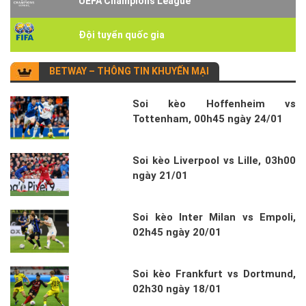
UEFA Champions League
Đội tuyển quốc gia
BETWAY – THÔNG TIN KHUYẾN MẠI
Soi kèo Hoffenheim vs
Tottenham, 00h45 ngày 24/01
Soi kèo Liverpool vs Lille, 03h00
ngày 21/01
Soi kèo Inter Milan vs Empoli,
02h45 ngày 20/01
Soi kèo Frankfurt vs Dortmund,
02h30 ngày 18/01