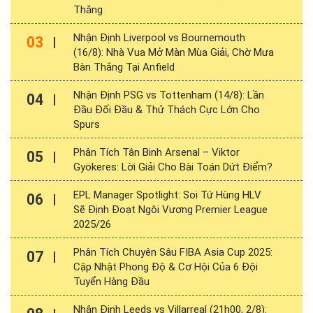
Thắng
Nhận Định Liverpool vs Bournemouth
03
(16/8): Nhà Vua Mở Màn Mùa Giải, Chờ Mưa
Bàn Thắng Tại Anfield
Nhận Định PSG vs Tottenham (14/8): Lần
04
Đầu Đối Đầu & Thử Thách Cực Lớn Cho
Spurs
Phân Tích Tân Binh Arsenal – Viktor
05
Gyökeres: Lời Giải Cho Bài Toán Dứt Điểm?
EPL Manager Spotlight: Soi Tứ Hùng HLV
06
Sẽ Định Đoạt Ngôi Vương Premier League
2025/26
Phân Tích Chuyên Sâu FIBA Asia Cup 2025:
07
Cập Nhật Phong Độ & Cơ Hội Của 6 Đội
Tuyển Hàng Đầu
Nhận Định Leeds vs Villarreal (21h00, 2/8):