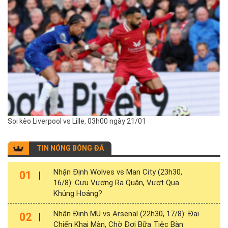
Soi kèo Liverpool vs Lille, 03h00 ngày 21/01
TIN NÓNG BÓNG ĐÁ
Nhận Định Wolves vs Man City (23h30,
01
16/8): Cựu Vương Ra Quân, Vượt Qua
Khủng Hoảng?
Nhận Định MU vs Arsenal (22h30, 17/8): Đại
02
Chiến Khai Màn, Chờ Đợi Bữa Tiệc Bàn