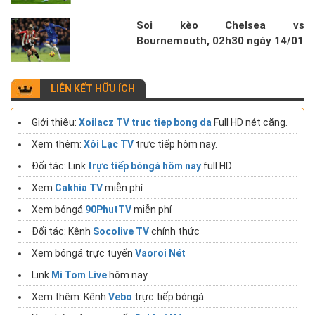
Soi kèo Chelsea vs
Bournemouth, 02h30 ngày 14/01
LIÊN KẾT HỮU ÍCH
Giới thiệu:
Xoilacz TV truc tiep bong da
Full HD nét căng.
Xem thêm:
Xôi Lạc TV
trực tiếp hôm nay.
Đối tác: Link
trực tiếp bóngá hôm nay
full HD
Xem
Cakhia TV
miễn phí
Xem bóngá
90PhutTV
miễn phí
Đối tác: Kênh
Socolive TV
chính thức
Xem bóngá trực tuyến
Vaoroi Nét
Link
Mi Tom Live
hôm nay
Xem thêm: Kênh
Vebo
trực tiếp bóngá