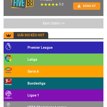
5.0
ĐĂNG KÝ
Xem thêm >>
GIẢI SOI KÈO HOT
Premier League
Laliga
Serie A
Bundesliga
Ligue 1