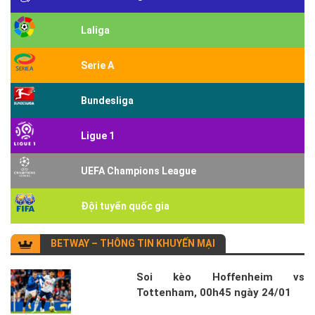
Laliga
Serie A
Bundesliga
Ligue 1
UEFA Champions League
Đội tuyển quốc gia
BETWAY – THÔNG TIN KHUYẾN MẠI
Soi kèo Hoffenheim vs
Tottenham, 00h45 ngày 24/01