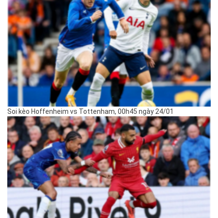
Soi kèo Hoffenheim vs Tottenham, 00h45 ngày 24/01