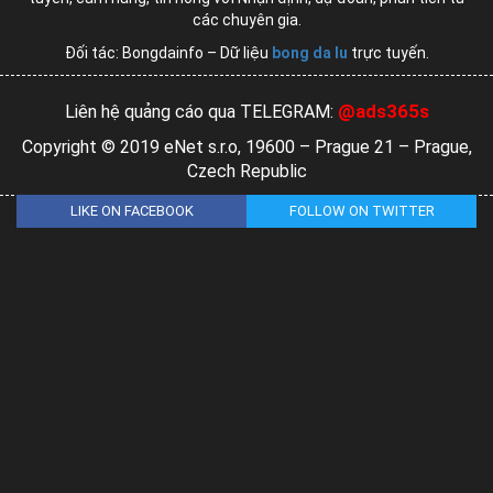
các chuyên gia.
Đối tác: Bongdainfo – Dữ liệu
bong da lu
trực tuyến.
@ads365s
Liên hệ quảng cáo qua TELEGRAM:
Copyright © 2019 eNet s.r.o, 19600 – Prague 21 – Prague,
Czech Republic
LIKE ON FACEBOOK
FOLLOW ON TWITTER