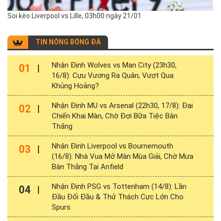
Soi kèo Liverpool vs Lille, 03h00 ngày 21/01
TIN NÓNG BÓNG ĐÁ
Nhận Định Wolves vs Man City (23h30,
01
16/8): Cựu Vương Ra Quân, Vượt Qua
Khủng Hoảng?
Nhận Định MU vs Arsenal (22h30, 17/8): Đại
02
Chiến Khai Màn, Chờ Đợi Bữa Tiệc Bàn
Thắng
Nhận Định Liverpool vs Bournemouth
03
(16/8): Nhà Vua Mở Màn Mùa Giải, Chờ Mưa
Bàn Thắng Tại Anfield
Nhận Định PSG vs Tottenham (14/8): Lần
04
Đầu Đối Đầu & Thử Thách Cực Lớn Cho
Spurs