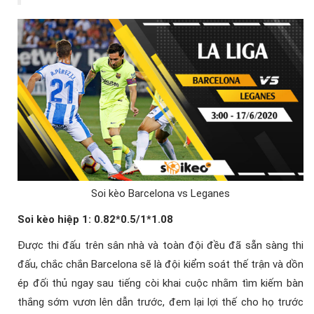
Soi kèo Barcelona vs Leganes
Soi kèo hiệp 1: 0.82*0.5/1*1.08
Được thi đấu trên sân nhà và toàn đội đều đã sẵn sàng thi
đấu, chắc chắn Barcelona sẽ là đội kiểm soát thế trận và dồn
ép đối thủ ngay sau tiếng còi khai cuộc nhằm tìm kiếm bàn
thắng sớm vươn lên dẫn trước, đem lại lợi thế cho họ trước