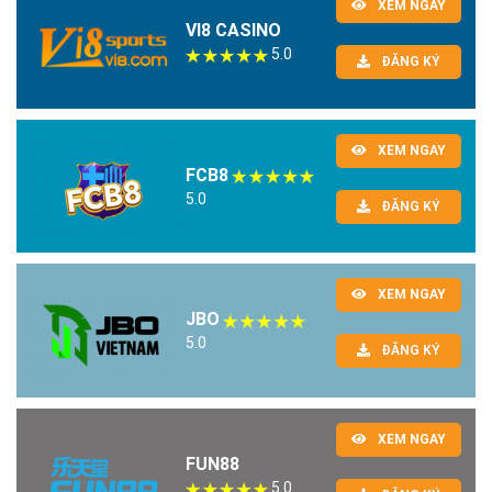
XEM NGAY
VI8 CASINO
5.0
ĐĂNG KÝ
XEM NGAY
FCB8
5.0
ĐĂNG KÝ
XEM NGAY
JBO
5.0
ĐĂNG KÝ
XEM NGAY
FUN88
5.0