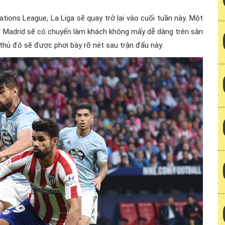
ions League, La Liga sẽ quay trở lại vào cuối tuần này. Một
lt. Madrid sẽ có chuyến làm khách không mấy dễ dàng trên sân
hủ đô sẽ được phơi bày rõ nét sau trận đấu này.