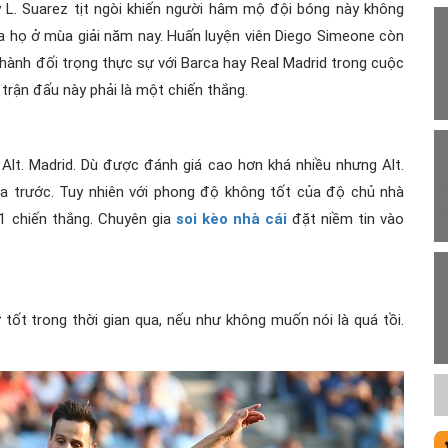
y L. Suarez tịt ngòi khiến người hâm mộ đội bóng này không
ủa họ ở mùa giải năm nay. Huấn luyện viên Diego Simeone còn
thành đối trọng thực sự với Barca hay Real Madrid trong cuộc
trận đấu này phải là một chiến thắng.
 Alt. Madrid. Dù được đánh giá cao hơn khá nhiều nhưng Alt.
ùa trước. Tuy nhiên với phong độ không tốt của độ chủ nhà
 1 chiến thắng. Chuyên gia
soi kèo nhà cái
đặt niềm tin vào
ốt trong thời gian qua, nếu như không muốn nói là quá tồi.