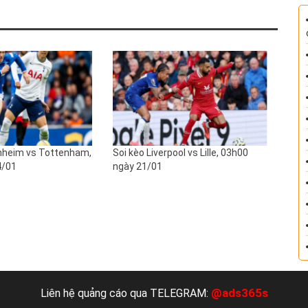
nheim vs Tottenham,
Soi kèo Liverpool vs Lille, 03h00
4/01
ngày 21/01
@ads365s
Liên hệ quảng cáo qua TELEGRAM: