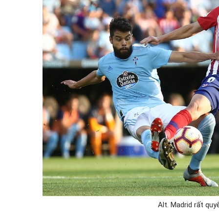
Alt. Madrid rất qu