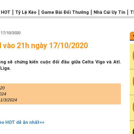
o HOT
Tỷ Lệ Kèo
Game Bài Đổi Thưởng
Nhà Cái Uy Tín
T
y 17/10/2020
id vào 21h ngày 17/10/2020
ng sẽ chứng kiến cuộc đối đầu giữa Celta Vigo và Atl.
Liga.
020
2024
11/3/2024
èo HOT dễ ăn nhất<<