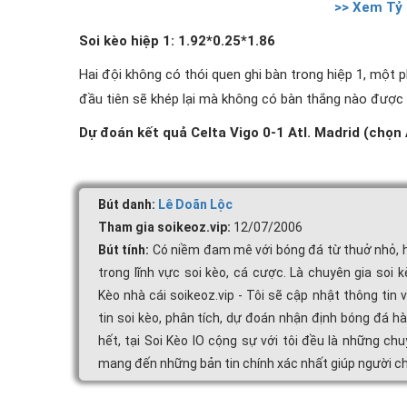
>> Xem Tỷ 
Soi kèo hiệp 1: 1.92*0.25*1.86
Hai đội không có thói quen ghi bàn trong hiệp 1, một p
đầu tiên sẽ khép lại mà không có bàn thắng nào được 
Dự đoán kết quả Celta Vigo 0-1 Atl. Madrid (chọn 
Bút danh:
Lê Doãn Lộc
Tham gia soikeoz.vip:
12/07/2006
Bút tính:
Có niềm đam mê với bóng đá từ thuở nhỏ, 
trong lĩnh vực soi kèo, cá cược. Là chuyên gia soi 
Kèo nhà cái soikeoz.vip - Tôi sẽ cập nhật thông tin
tin soi kèo, phân tích, dự đoán nhận định bóng đá h
hết, tại Soi Kèo IO cộng sự với tôi đều là những ch
mang đến những bản tin chính xác nhất giúp người chơ