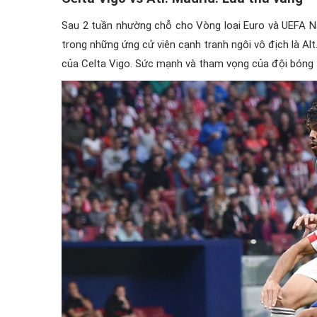
Sau 2 tuần nhường chỗ cho Vòng loại Euro và UEFA Nat
trong những ứng cử viên cạnh tranh ngôi vô địch là A
của Celta Vigo. Sức mạnh và tham vọng của đội bóng t