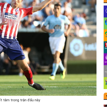
yết tâm trong trận đấu này