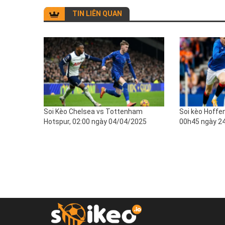
TIN LIÊN QUAN
Soi Kèo Chelsea vs Tottenham
Soi kèo Hoffe
Hotspur, 02:00 ngày 04/04/2025
00h45 ngày 2