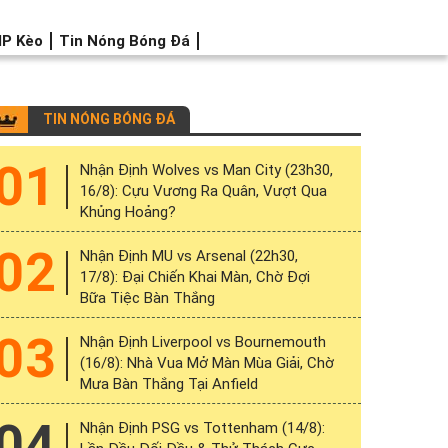
IP Kèo
Tin Nóng Bóng Đá
TIN NÓNG BÓNG ĐÁ
01
Nhận Định Wolves vs Man City (23h30,
16/8): Cựu Vương Ra Quân, Vượt Qua
Khủng Hoảng?
02
Nhận Định MU vs Arsenal (22h30,
17/8): Đại Chiến Khai Màn, Chờ Đợi
Bữa Tiệc Bàn Thắng
03
Nhận Định Liverpool vs Bournemouth
(16/8): Nhà Vua Mở Màn Mùa Giải, Chờ
Mưa Bàn Thắng Tại Anfield
04
Nhận Định PSG vs Tottenham (14/8):