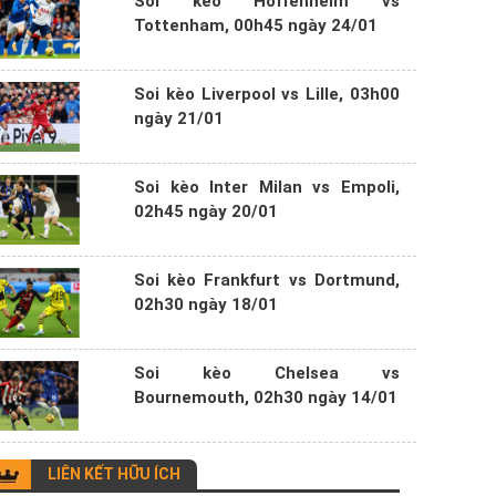
Soi kèo Hoffenheim vs
Tottenham, 00h45 ngày 24/01
Soi kèo Liverpool vs Lille, 03h00
ngày 21/01
Soi kèo Inter Milan vs Empoli,
02h45 ngày 20/01
Soi kèo Frankfurt vs Dortmund,
02h30 ngày 18/01
Soi kèo Chelsea vs
Bournemouth, 02h30 ngày 14/01
LIÊN KẾT HỮU ÍCH