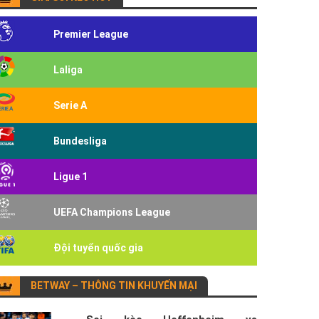
Premier League
Laliga
Serie A
Bundesliga
Ligue 1
UEFA Champions League
Đội tuyển quốc gia
BETWAY – THÔNG TIN KHUYẾN MẠI