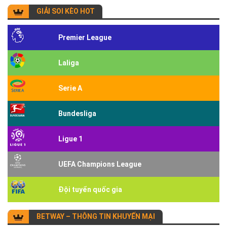
GIẢI SOI KÈO HOT
Premier League
Laliga
Serie A
Bundesliga
Ligue 1
UEFA Champions League
Đội tuyển quốc gia
BETWAY – THÔNG TIN KHUYẾN MẠI