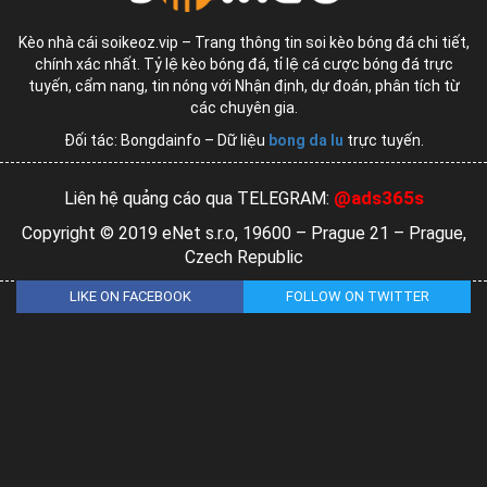
Kèo nhà cái soikeoz.vip – Trang thông tin soi kèo bóng đá chi tiết,
chính xác nhất. Tỷ lệ kèo bóng đá, tỉ lệ cá cược bóng đá trực
tuyến, cẩm nang, tin nóng với Nhận định, dự đoán, phân tích từ
các chuyên gia.
Đối tác: Bongdainfo – Dữ liệu
bong da lu
trực tuyến.
@ads365s
Liên hệ quảng cáo qua TELEGRAM:
Copyright © 2019 eNet s.r.o, 19600 – Prague 21 – Prague,
Czech Republic
LIKE ON FACEBOOK
FOLLOW ON TWITTER