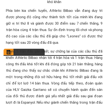
khó khăn
Phía bên kia chiến tuyến, Athletic Bilbao vẫn đang duy trì
được phong độ cũng như thành tích tốt của mình khi đang
giữ vị trí thứ 8 và giành được 30 điểm sau 7 chiến thắng, 9
trận hòa cùng 4 trận thua. Sự ổn định trong lối chơi và phong
độ cao của các cầu thủ đã giúp cho “Leones” có được thứ
hạng tốt sau 20 vòng đấu đã qua.
Trong 5 trận đấu gần nhất, sự chững lại của các cầu thủ đã
khiến Athletic Bilbao nhận tới 4 trận hòa và 1 trận thua. Hàng
công thi đấu khá tốt khi đã đóng góp tới 21 bàn thắng; hàng
thủ đang cho thấy sự chắc chắn khi Athletic Bilbao đang là
một trong những đội sở hữu hàng thủ tốt nhất giải đấu với
chỉ để lọt lướ 14 bàn thua. Vòng đấu tiếp theo, đoàn quân
của HLV Gaizka Garitano sẽ có chuyến hành quân đến sân
của đối thủ được đánh giá yếu nhất giải đấu sau giai đoạn
lượt đi là Espanyol. Nếu như giành chiến thắng trong trận đấu