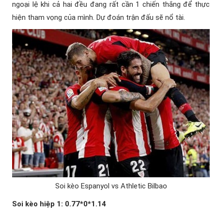
ngoại lệ khi cả hai đều đang rất cần 1 chiến thắng để thực
hiện tham vọng của mình. Dự đoán trận đấu sẽ nổ tài.
Soi kèo Espanyol vs Athletic Bilbao
Soi kèo hiệp 1: 0.77*0*1.14