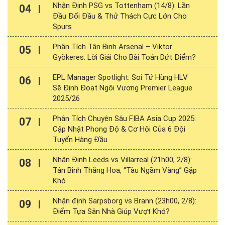
Nhận Định PSG vs Tottenham (14/8): Lần
04
Đầu Đối Đầu & Thử Thách Cực Lớn Cho
Spurs
Phân Tích Tân Binh Arsenal – Viktor
05
Gyökeres: Lời Giải Cho Bài Toán Dứt Điểm?
EPL Manager Spotlight: Soi Tứ Hùng HLV
06
Sẽ Định Đoạt Ngôi Vương Premier League
2025/26
Phân Tích Chuyên Sâu FIBA Asia Cup 2025:
07
Cập Nhật Phong Độ & Cơ Hội Của 6 Đội
Tuyển Hàng Đầu
Nhận Định Leeds vs Villarreal (21h00, 2/8):
08
Tân Binh Thăng Hoa, “Tàu Ngầm Vàng” Gặp
Khó
Nhận định Sarpsborg vs Brann (23h00, 2/8):
09
Điểm Tựa Sân Nhà Giúp Vượt Khó?