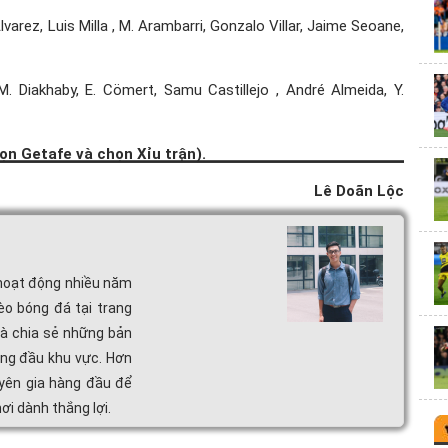
varez, Luis Milla , M. Arambarri, Gonzalo Villar, Jaime Seoane,
 M. Diakhaby, E. Cömert, Samu Castillejo , André Almeida, Y.
ọn Getafe và chọn Xỉu trận).
Lê Doãn Lộc
hoạt động nhiều năm
kèo bóng đá tại trang
 và chia sẻ những bản
àng đầu khu vực. Hơn
uyên gia hàng đầu để
i dành thắng lợi.