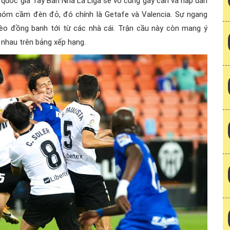
 quốc gia Tây Ban Nha La Liga sẽ vô cùng gay cấn và hấp dẫn
nhóm cầm đèn đỏ, đó chính là Getafe và Valencia. Sự ngang
èo đồng banh tới từ các nhà cái. Trận cầu này còn mang ý
 nhau trên bảng xếp hạng.