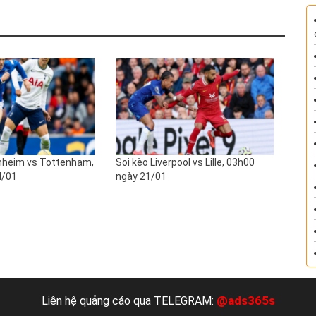
nheim vs Tottenham,
Soi kèo Liverpool vs Lille, 03h00
4/01
ngày 21/01
@ads365s
Liên hệ quảng cáo qua TELEGRAM: