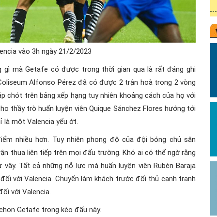
lencia vào 3h ngày 21/2/2023
gì mà Getafe có được trong thời gian qua là rất đáng ghi
 Coliseum Alfonso Pérez đã có được 2 trận hoà trong 2 vòng
 áp chót trên bảng xếp hạng tuy nhiên khoảng cách của họ với
cho thầy trò huấn luyện viên Quique Sánchez Flores hướng tới
ỉ là một Valencia yếu ớt.
 điểm nhiều hơn. Tuy nhiên phong độ của đội bóng chủ sân
rận thua liên tiếp trên mọi đấu trường. Khó ai có thể ngờ rằng
ư vậy. Tất cả những nỗ lực mà huấn luyện viên Rubén Baraja
đối với Valencia. Chuyến làm khách trước đối thủ cạnh tranh
đối với Valencia.
chọn Getafe trong kèo đấu này.