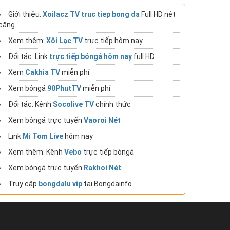
Giới thiệu:
Xoilacz TV truc tiep bong da
Full HD nét
căng.
Xem thêm:
Xôi Lạc TV
trực tiếp hôm nay.
Đối tác: Link
trực tiếp bóngá hôm nay
full HD
Xem
Cakhia TV
miễn phí
Xem bóngá
90PhutTV
miễn phí
Đối tác: Kênh
Socolive TV
chính thức
Xem bóngá trực tuyến
Vaoroi Nét
Link
Mi Tom Live
hôm nay
Xem thêm: Kênh
Vebo
trực tiếp bóngá
Xem bóngá trực tuyến
Rakhoi Nét
Truy cập
bongdalu vip
tại Bongdainfo