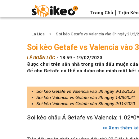
Trang Chủ
Trận Kè
La Liga
»
Soi kèo Getafe vs Valencia vào 3h ngày 21/2/
Soi kèo Getafe vs Valencia vào 
LÊ DOÃN LỘC
-
18:59 - 19/02/2023
Được chơi trên sân nhà trong trận đấu muộn của 
để cho Getafe có thể có được cho mình một kết q
Soi kèo Getafe vs Valencia vào 3h ngày 9/12/2023
Soi kèo Valencia vs Getafe vào 2h ngày 14/8/2021
Soi kèo Valencia vs Getafe vào 3h ngày 2/11/2020
Soi kèo châu Á Getafe vs Valencia: 1.02*0
>> Xem thêm kè