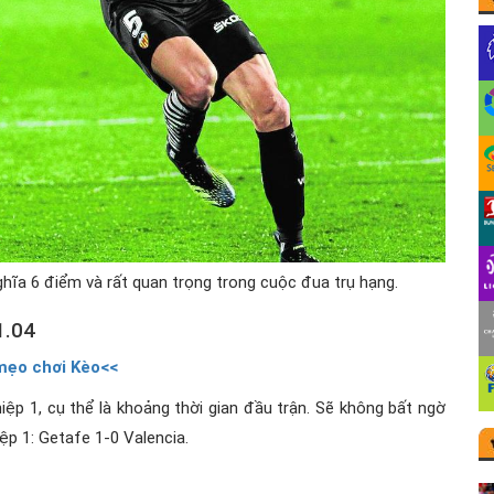
hĩa 6 điểm và rất quan trọng trong cuộc đua trụ hạng.
1.04
mẹo chơi Kèo<<
iệp 1, cụ thể là khoảng thời gian đầu trận. Sẽ không bất ngờ
ệp 1: Getafe 1-0 Valencia.