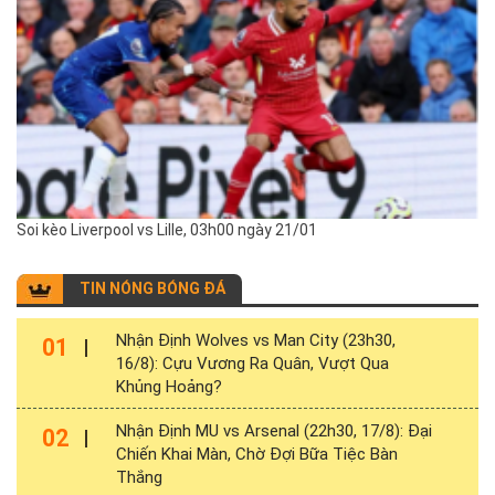
Soi kèo Liverpool vs Lille, 03h00 ngày 21/01
TIN NÓNG BÓNG ĐÁ
Nhận Định Wolves vs Man City (23h30,
01
16/8): Cựu Vương Ra Quân, Vượt Qua
Khủng Hoảng?
Nhận Định MU vs Arsenal (22h30, 17/8): Đại
02
Chiến Khai Màn, Chờ Đợi Bữa Tiệc Bàn
Thắng