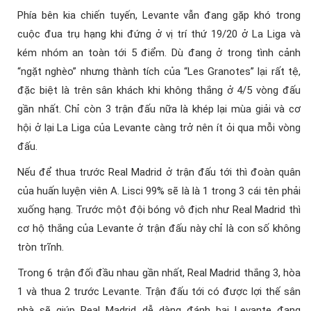
Phía bên kia chiến tuyến, Levante vẫn đang gặp khó trong
cuộc đua trụ hạng khi đứng ở vị trí thứ 19/20 ở La Liga và
kém nhóm an toàn tới 5 điểm. Dù đang ở trong tình cảnh
“ngặt nghèo” nhưng thành tích của “Les Granotes” lại rất tệ,
đặc biệt là trên sân khách khi không thắng ở 4/5 vòng đấu
gần nhất. Chỉ còn 3 trận đấu nữa là khép lại mùa giải và cơ
hội ở lại La Liga của Levante càng trở nên ít ỏi qua mỗi vòng
đấu.
Nếu để thua trước Real Madrid ở trận đấu tới thì đoàn quân
của huấn luyện viên A. Lisci 99% sẽ là là 1 trong 3 cái tên phải
xuống hạng. Trước một đội bóng vô địch như Real Madrid thì
cơ hộ thắng của Levante ở trận đấu này chỉ là con số không
tròn trĩnh.
Trong 6 trận đối đầu nhau gần nhất, Real Madrid thắng 3, hòa
1 và thua 2 trước Levante. Trận đấu tới có được lợi thế sân
nhà sẽ giúp Real Madrid dễ dàng đánh bại Levante đang