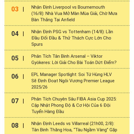
Nhận Định Liverpool vs Bournemouth
03
(16/8): Nhà Vua Mở Màn Mùa Giải, Chờ Mưa
Bàn Thắng Tại Anfield
Nhận Định PSG vs Tottenham (14/8): Lần
04
Đầu Đối Đầu & Thử Thách Cực Lớn Cho
Spurs
Phân Tích Tân Binh Arsenal – Viktor
05
Gyökeres: Lời Giải Cho Bài Toán Dứt Điểm?
EPL Manager Spotlight: Soi Tứ Hùng HLV
06
Sẽ Định Đoạt Ngôi Vương Premier League
2025/26
Phân Tích Chuyên Sâu FIBA Asia Cup 2025:
07
Cập Nhật Phong Độ & Cơ Hội Của 6 Đội
Tuyển Hàng Đầu
Nhận Định Leeds vs Villarreal (21h00, 2/8):
08
Tân Binh Thăng Hoa, “Tàu Ngầm Vàng” Gặp