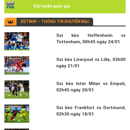
Đội tuyển quốc gia
BETWAY – THÔNG TIN KHUYẾN MẠI
Soi kèo Hoffenheim vs
Tottenham, 00h45 ngày 24/01
Soi kèo Liverpool vs Lille, 03h00
ngày 21/01
Soi kèo Inter Milan vs Empoli,
02h45 ngày 20/01
Soi kèo Frankfurt vs Dortmund,
02h30 ngày 18/01