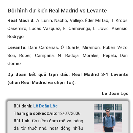
Đội hình dự kiến Real Madrid vs Levante
Real Madrid:
A. Lunin, Nacho, Vallejo, Éder Militão, T. Kroos,
Casemiro, Lucas Vázquez, E. Camavinga, L. Jović, Asensio,
Rodrygo.
Levante:
Dani Cárdenas, Ó. Duarte, Miramón, Rúben Vezo,
Son, Rober, Campaña, N. Radoja, Morales, Pepelu, Dani
Gómez.
Dự đoán kết quả trận đấu: Real Madrid 3-1 Levante
(chọn Real Madrid và chọn Tài).
Lê Doãn Lộc
Bút danh:
Lê Doãn Lộc
Tham gia soikeoz.vip:
12/07/2006
Bút tính:
Có niềm đam mê với bóng
đá từ thuở nhỏ, hoạt động nhiều