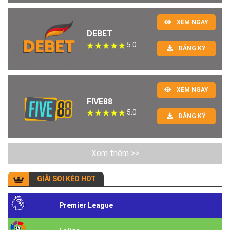
XEM NGAY
DEBET
5.0
ĐĂNG KÝ
XEM NGAY
FIVE88
5.0
ĐĂNG KÝ
Xem thêm >>
GIẢI SOI KÈO HOT
Premier League