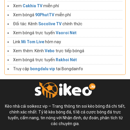
Xem
Cakhia TV
miễn phí
Xem bóngá
90PhutTV
miễn phí
Đối tác: Kênh
Socolive TV
chính thức
Xem bóngá trực tuyến
Vaoroi Nét
Link
Mi Tom Live
hôm nay
Xem thêm: Kênh
Vebo
trực tiếp bóngá
Xem bóngá trực tuyến
Rakhoi Nét
Truy cập
bongdalu vip
tại Bongdainfo
Kèo nhà cái soikeoz.vip – Trang thông tin soi kèo bóng đá chi tiết,
chính xác nhất. Tỷ lệ kèo bóng đá, tỉ lệ cá cược bóng đá trực
tuyến, cẩm nang, tin nóng với Nhận định, dự đoán, phân tích từ
các chuyên gia.