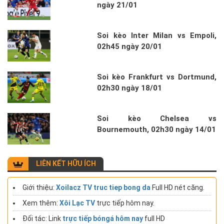
ngày 21/01
Soi kèo Inter Milan vs Empoli,
02h45 ngày 20/01
Soi kèo Frankfurt vs Dortmund,
02h30 ngày 18/01
Soi kèo Chelsea vs
Bournemouth, 02h30 ngày 14/01
LIÊN KẾT HỮU ÍCH
Giới thiệu:
Xoilacz TV truc tiep bong da
Full HD nét căng.
Xem thêm:
Xôi Lạc TV
trực tiếp hôm nay.
Đối tác: Link
trực tiếp bóngá hôm nay
full HD