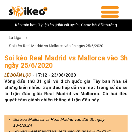
Kèo trận hot |
Tỷ lệ kèo |
Nhà cái uy tín |
Game bài đổi thưởng
La Liga
»
Soi kèo Real Madrid vs Mallorca vào 3h ngày 25/6/2020
Soi kèo Real Madrid vs Mallorca vào 3h
ngày 25/6/2020
LÊ DOÃN LỘC
-
17:12 - 23/06/2020
Vòng đấu thứ 31 giải vô địch quốc gia Tây ban Nha sẽ
chứng kiến nhiều trận đấu hấp dẫn và một trong số đó sẽ
là trận đấu giữa Real Madrid vs Mallorca. Cả hai đều
quyết tâm giành chiến thắng ở trận đấu này.
Soi kèo Mallorca vs Real Madrid vào 23h30 ngày
13/4/2024
Soi kèo Real Madrid vs Betis vào 2h ngày 26/5/2024