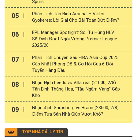
Spurs
Phân Tích Tân Binh Arsenal – Viktor
05
Gyökeres: Lời Giải Cho Bài Toán Dứt Điểm?
EPL Manager Spotlight: Soi Tứ Hùng HLV
06
Sẽ Định Đoạt Ngôi Vương Premier League
2025/26
Phân Tích Chuyên Sâu FIBA Asia Cup 2025:
07
Cập Nhật Phong Độ & Cơ Hội Của 6 Đội
Tuyển Hàng Đầu
Nhận Định Leeds vs Villarreal (21h00, 2/8):
08
Tân Binh Thăng Hoa, “Tàu Ngầm Vàng” Gặp
Khó
Nhận định Sarpsborg vs Brann (23h00, 2/8):
09
Điểm Tựa Sân Nhà Giúp Vượt Khó?
TOP NHÀ CÁI UY TÍN