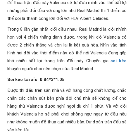
để thua trận đấu này Valencia sẽ tự đưa mình vào thế bất lợi
nhưng phải đối đầu với ông lớn như Real Madrid thì 1 điểm có
thể coi là thành công lớn đối với HLV Albert Celades.
Trong 8 lần gần nhất đối đầu nhau, Real Madrid là đội nhỉnh
hơn với 4 chiến thắng dành được, trong khi đó Valencia có
được 2 chiến thắng và còn lại là kết quả hòa. Nhìn vào tình
hình hai đội vào thời điểm này, có thể nói Valencia đang gặp
khá nhiều bất lợi trong trận đấu này. Chuyên gia
soi kèo
khuyên người chơi nên chọn cửa Real Madrid.
Soi kèo tài xỉu: 0.84*3*1.05
Được thi đấu trên sân nhà và với hàng công chất lượng, chắc
chắn các chân sút bên phía đội chủ nhà sẽ không để cho
hàng thủ Valencia được nghỉ ngơi dù chỉ 1 phút. Và với đội
khách Valencia họ sẽ phải chơi phòng ngự ngay từ đầu nếu
như không muốn để thua quá nhiều bàn. Dự đoán trận đấu sẽ
vào kèo tài.