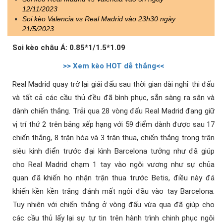
12/11/2023
Soi kèo Valencia vs Real Madrid vào 23h30 ngày
21/5/2023
Soi kèo châu Á: 0.85*1/1.5*1.09
>> Xem kèo HOT dễ thắng<<
Real Madrid quay trở lại giải đấu sau thời gian dài nghỉ thi đấu
và tất cả các cầu thủ đều đã bình phục, sẵn sàng ra sân và
dành chiến thắng. Trải qua 28 vòng đấu Real Madrid đang giữ
vị trí thứ 2 trên bảng xếp hạng với 59 điểm dành được sau 17
chiến thắng, 8 trận hòa và 3 trận thua, chiến thắng trong trận
siêu kinh điển trước đại kình Barcelona tưởng như đã giúp
cho Real Madrid chạm 1 tay vào ngôi vương như sự chủa
quan đã khiến họ nhận trận thua trước Betis, điều này đá
khiến kền kền trắng đánh mất ngôi đầu vào tay Barcelona.
Tuy nhiên với chiến thắng ở vòng đấu vừa qua đã giúp cho
các cầu thủ lấy lại sự tự tin trên hành trình chinh phục ngôi