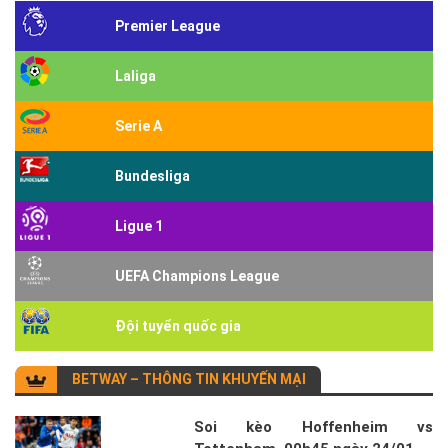
Premier League
Laliga
Serie A
Bundesliga
Ligue 1
UEFA Champions League
Đội tuyển quốc gia
BETWAY – THÔNG TIN KHUYẾN MẠI
Soi kèo Hoffenheim vs