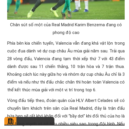
Chân sút số một của Real Madrid Karim Benzema đang có
phong độ cao
Phía bên kia chiến tuyến, Valencia vẫn đang khá vật lộn trong
cuộc đua dành vé dự cup châu Âu mùa giải năm sau. Trải qua
28 vòng đấu, Valencia đang tạm thời xếp thứ 7 với 43 điểm
dành được sau 11 chiến thắng, 10 trận hòa và 7 trận thua.
Khoảng cách lúc này giữa họ và nhóm dự cup châu Âu chỉ là 3
điểm và nếu như thi đấu chắc chắn thì hoàn toàn Valencia có
thể kết thúc mùa giải với một vị trí trong top 6.
Vòng đấu tiếp theo, đoàn quân của HLV Albert Celades sẽ có
chuyến làm khách trên sân của Real Madrid, đây là trận đấu
hứa hẹn sẽ rất khó khăn đối với “bầy dơi” khi đối thủ của họ là
đội bóng mạnh và sở hữu nhiều siêu sao trong đội hình. Nếu