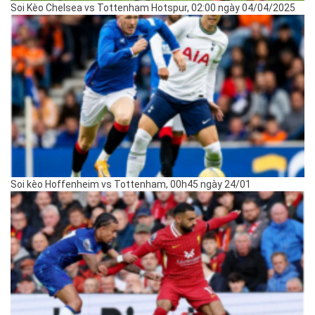
Soi Kèo Chelsea vs Tottenham Hotspur, 02:00 ngày 04/04/2025
Soi kèo Hoffenheim vs Tottenham, 00h45 ngày 24/01