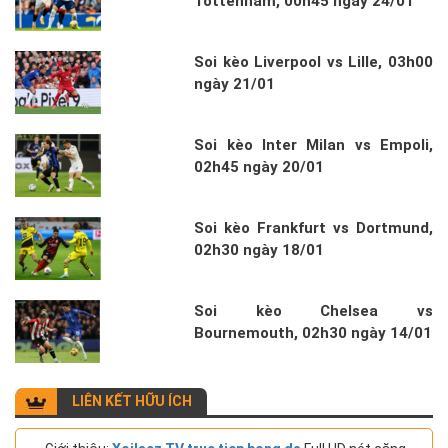
Tottenham, 00h45 ngày 24/01
Soi kèo Liverpool vs Lille, 03h00
ngày 21/01
Soi kèo Inter Milan vs Empoli,
02h45 ngày 20/01
Soi kèo Frankfurt vs Dortmund,
02h30 ngày 18/01
Soi kèo Chelsea vs
Bournemouth, 02h30 ngày 14/01
LIÊN KẾT HỮU ÍCH