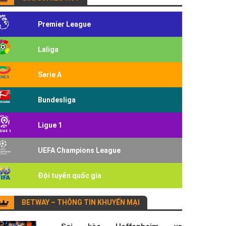
Premier League
Laliga
Serie A
Bundesliga
Ligue 1
UEFA Champions League
Đội tuyển quốc gia
BETWAY – THÔNG TIN KHUYẾN MẠI