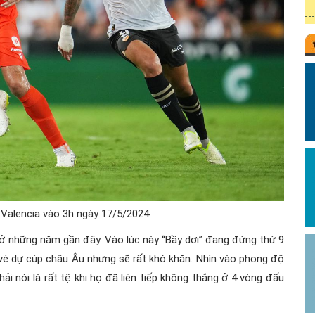
 Valencia vào 3h ngày 17/5/2024
ọ ở những năm gần đây. Vào lúc này “Bầy dơi” đang đứng thứ 9
 vé dự cúp châu Âu nhưng sẽ rất khó khăn. Nhìn vào phong độ
i nói là rất tệ khi họ đã liên tiếp không thắng ở 4 vòng đấu