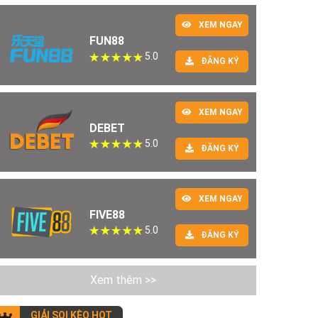
XEM NGAY
FUN88
5.0
ĐĂNG KÝ
XEM NGAY
DEBET
5.0
ĐĂNG KÝ
XEM NGAY
FIVE88
5.0
ĐĂNG KÝ
Xem thêm >>
GIẢI SOI KÈO HOT