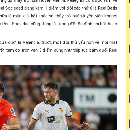
hỉ giúp thầy trò huấn luyện viên M. Pellegrini có được tấm vé
al Sociedad đang kém 1 điểm với đội xếp thứ 6 là Real Betis
ữa là mùa giải kết thúc và thầy trò huấn luyện viên Imanol
a Real Sociedad cũng đang là tương đối ổn định khi bất bại ở
 cửa dưới là Valencia, trước một đối thủ yếu hơn về mọi mặt
quyết tâm có trọn vẹn 3 điểm cũng như tiếp tục bám đuổi Real