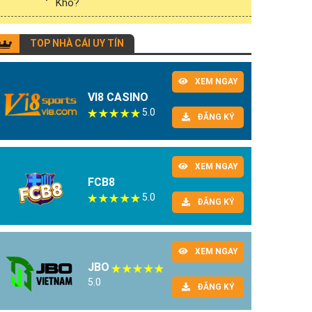
Khó?
TOP NHÀ CÁI UY TÍN
XEM NGAY
VI8 CASINO
5.0
ĐĂNG KÝ
XEM NGAY
FCB8
5.0
ĐĂNG KÝ
XEM NGAY
JBO
5.0
ĐĂNG KÝ