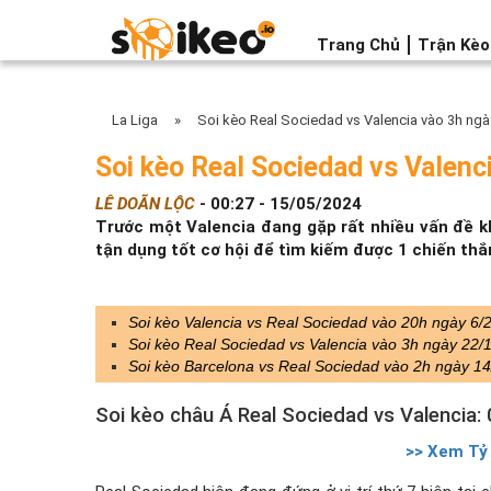
Trang Chủ
Trận Kè
La Liga
»
Soi kèo Real Sociedad vs Valencia vào 3h ngà
Soi kèo Real Sociedad vs Valenc
LÊ DOÃN LỘC
-
00:27 - 15/05/2024
Trước một Valencia đang gặp rất nhiều vấn đề kh
tận dụng tốt cơ hội để tìm kiếm được 1 chiến thắ
Soi kèo Valencia vs Real Sociedad vào 20h ngày 6/
Soi kèo Real Sociedad vs Valencia vào 3h ngày 22/
Soi kèo Barcelona vs Real Sociedad vào 2h ngày 1
Soi kèo châu Á Real Sociedad vs Valencia:
>> Xem Tỷ 