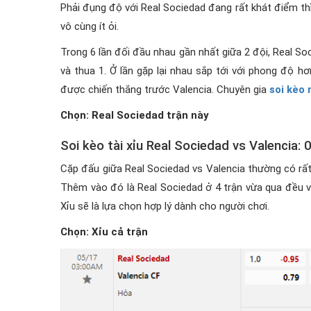
Phải đụng độ với Real Sociedad đang rất khát điểm thì
vô cùng ít ỏi.
Trong 6 lần đối đầu nhau gần nhất giữa 2 đội, Real So
và thua 1. Ở lần gặp lại nhau sắp tới với phong độ h
được chiến thắng trước Valencia. Chuyên gia
soi kèo 
Chọn: Real Sociedad trận này
Soi kèo tài xỉu Real Sociedad vs Valencia: 
Cặp đấu giữa Real Sociedad vs Valencia thường có rất 
Thêm vào đó là Real Sociedad ở 4 trận vừa qua đều v
Xỉu sẽ là lựa chọn hợp lý dành cho người chơi.
Chọn: Xỉu cả trận