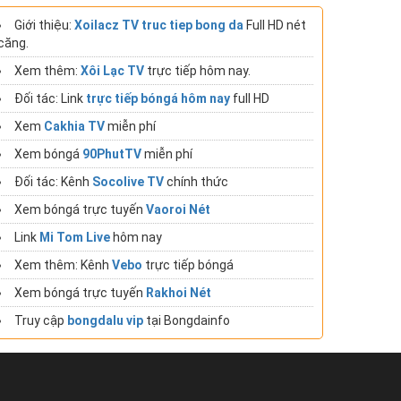
Giới thiệu:
Xoilacz TV truc tiep bong da
Full HD nét
căng.
Xem thêm:
Xôi Lạc TV
trực tiếp hôm nay.
Đối tác: Link
trực tiếp bóngá hôm nay
full HD
Xem
Cakhia TV
miễn phí
Xem bóngá
90PhutTV
miễn phí
Đối tác: Kênh
Socolive TV
chính thức
Xem bóngá trực tuyến
Vaoroi Nét
Link
Mi Tom Live
hôm nay
Xem thêm: Kênh
Vebo
trực tiếp bóngá
Xem bóngá trực tuyến
Rakhoi Nét
Truy cập
bongdalu vip
tại Bongdainfo