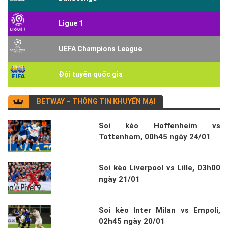
Ligue 1
UEFA Champions League
Đội tuyển quốc gia
BETWAY – THÔNG TIN KHUYẾN MẠI
Soi kèo Hoffenheim vs
Tottenham, 00h45 ngày 24/01
Soi kèo Liverpool vs Lille, 03h00
ngày 21/01
Soi kèo Inter Milan vs Empoli,
02h45 ngày 20/01