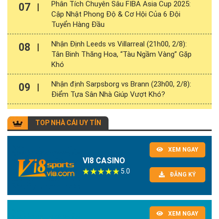
Phân Tích Chuyên Sâu FIBA Asia Cup 2025:
07
Cập Nhật Phong Độ & Cơ Hội Của 6 Đội
Tuyển Hàng Đầu
Nhận Định Leeds vs Villarreal (21h00, 2/8):
08
Tân Binh Thăng Hoa, “Tàu Ngầm Vàng” Gặp
Khó
Nhận định Sarpsborg vs Brann (23h00, 2/8):
09
Điểm Tựa Sân Nhà Giúp Vượt Khó?
TOP NHÀ CÁI UY TÍN
XEM NGAY
VI8 CASINO
5.0
ĐĂNG KÝ
XEM NGAY