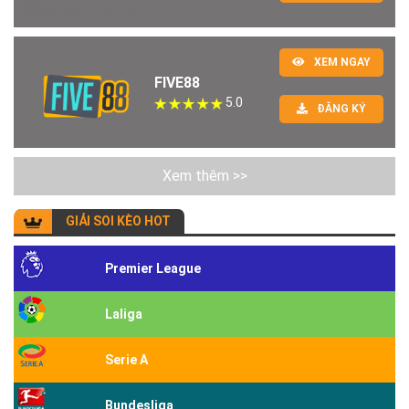
XEM NGAY
FIVE88
5.0
ĐĂNG KÝ
Xem thêm >>
GIẢI SOI KÈO HOT
Premier League
Laliga
Serie A
Bundesliga