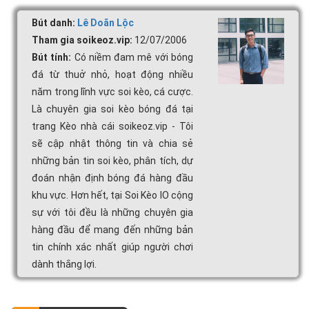
Bút danh:
Lê Doãn Lộc
Tham gia soikeoz.vip:
12/07/2006
Bút tính:
Có niềm đam mê với bóng
đá từ thuở nhỏ, hoạt động nhiều
năm trong lĩnh vực soi kèo, cá cược.
Là chuyên gia soi kèo bóng đá tại
trang Kèo nhà cái soikeoz.vip - Tôi
sẽ cập nhật thông tin và chia sẻ
những bản tin soi kèo, phân tích, dự
đoán nhận định bóng đá hàng đầu
khu vực. Hơn hết, tại Soi Kèo IO cộng
sự với tôi đều là những chuyên gia
hàng đầu để mang đến những bản
tin chính xác nhất giúp người chơi
dành thắng lợi.