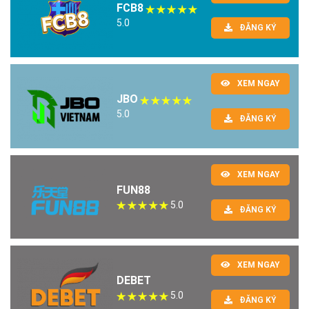
FCB8
5.0
ĐĂNG KÝ
XEM NGAY
JBO
5.0
ĐĂNG KÝ
XEM NGAY
FUN88
5.0
ĐĂNG KÝ
XEM NGAY
DEBET
5.0
ĐĂNG KÝ