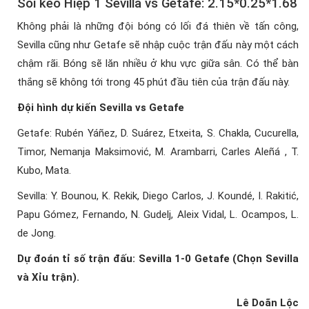
Soi kèo Hiệp 1 Sevilla vs Getafe: 2.15*0.25*1.68
Không phải là những đội bóng có lối đá thiên về tấn công,
Sevilla cũng như Getafe sẽ nhập cuộc trận đấu này một cách
chậm rãi. Bóng sẽ lăn nhiều ở khu vực giữa sân. Có thể bàn
thắng sẽ không tới trong 45 phút đầu tiên của trận đấu này.
Đội hình dự kiến Sevilla vs Getafe
Getafe: Rubén Yáñez, D. Suárez, Etxeita, S. Chakla, Cucurella,
Timor, Nemanja Maksimović, M. Arambarri, Carles Aleñá , T.
Kubo, Mata.
Sevilla: Y. Bounou, K. Rekik, Diego Carlos, J. Koundé, I. Rakitić,
Papu Gómez, Fernando, N. Gudelj, Aleix Vidal, L. Ocampos, L.
de Jong.
Dự đoán tỉ số trận đấu: Sevilla 1-0 Getafe
(Chọn Sevilla
và Xỉu trận).
Lê Doãn Lộc