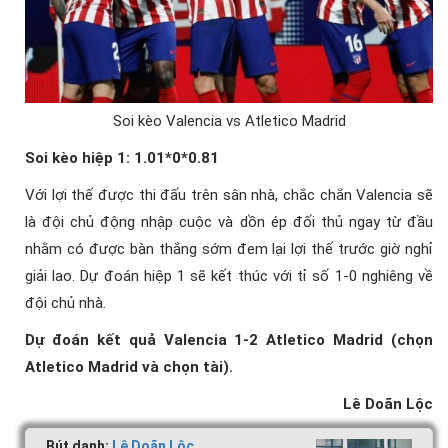
Soi kèo Valencia vs Atletico Madrid
Soi kèo hiệp 1: 1.01*0*0.81
Với lợi thế được thi đấu trên sân nhà, chắc chắn Valencia sẽ
là đội chủ động nhập cuộc và dồn ép đối thủ ngay từ đầu
nhằm có được bàn thắng sớm đem lại lợi thế trước giờ nghỉ
giải lao. Dự đoán hiệp 1 sẽ kết thúc với tỉ số 1-0 nghiêng về
đội chủ nhà.
Dự đoán kết quả Valencia 1-2 Atletico Madrid (chọn
Atletico Madrid và chọn tài).
Lê Doãn Lộc
Bút danh:
Lê Doãn Lộc