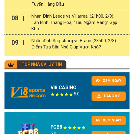
Tuyển Hàng Đầu
Nhận Định Leeds vs Villarreal (21h00, 2/8):
08
Tân Binh Thăng Hoa, “Tàu Ngầm Vàng” Gặp
Khó
Nhận định Sarpsborg vs Brann (23h00, 2/8):
09
Điểm Tựa Sân Nhà Giúp Vượt Khó?
TOP NHÀ CÁI UY TÍN
XEM NGAY
VI8 CASINO
5.0
ĐĂNG KÝ
XEM NGAY
FCB8
5.0