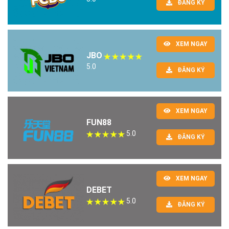
ĐĂNG KÝ
XEM NGAY
JBO
5.0
ĐĂNG KÝ
XEM NGAY
FUN88
5.0
ĐĂNG KÝ
XEM NGAY
DEBET
5.0
ĐĂNG KÝ