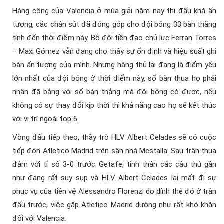
Hàng công của Valencia ở mùa giải năm nay thi đấu khá ấn
tượng, các chân sút đã đóng góp cho đội bóng 33 bàn thắng
tính đến thời điểm này. Bộ đôi tiền đạo chủ lực Ferran Torres
– Maxi Gómez vẫn đang cho thấy sự ổn định và hiệu suất ghi
bàn ấn tượng của mình. Nhưng hàng thủ lại đang là điểm yếu
lớn nhất của đội bóng ở thời điểm này, số bàn thua họ phải
nhận đã bằng với số bàn thắng mà đội bóng có được, nếu
không có sự thay đổi kịp thời thì khả năng cao họ sẽ kết thúc
với vị trí ngoài top 6.
Vòng đấu tiếp theo, thầy trò HLV Albert Celades sẽ có cuộc
tiếp đón Atletico Madrid trên sân nhà Mestalla. Sau trận thua
đậm với tỉ số 3-0 trước Getafe, tinh thần các cầu thủ gần
như đang rất suy sụp và HLV Albert Celades lại mất đi sự
phục vụ của tiền vệ Alessandro Florenzi do dính thẻ đỏ ở trận
đấu trước, việc gặp Atletico Madrid dường như rất khó khăn
đối với Valencia.