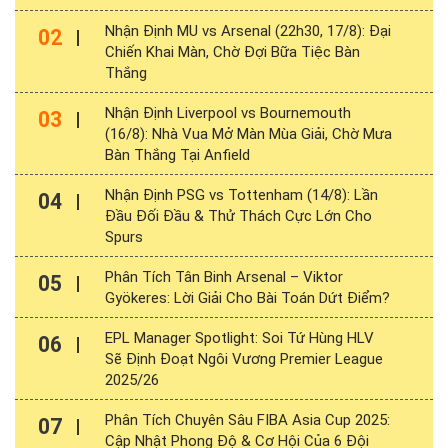
Nhận Định MU vs Arsenal (22h30, 17/8): Đại
02
Chiến Khai Màn, Chờ Đợi Bữa Tiệc Bàn
Thắng
Nhận Định Liverpool vs Bournemouth
03
(16/8): Nhà Vua Mở Màn Mùa Giải, Chờ Mưa
Bàn Thắng Tại Anfield
Nhận Định PSG vs Tottenham (14/8): Lần
04
Đầu Đối Đầu & Thử Thách Cực Lớn Cho
Spurs
Phân Tích Tân Binh Arsenal – Viktor
05
Gyökeres: Lời Giải Cho Bài Toán Dứt Điểm?
EPL Manager Spotlight: Soi Tứ Hùng HLV
06
Sẽ Định Đoạt Ngôi Vương Premier League
2025/26
Phân Tích Chuyên Sâu FIBA Asia Cup 2025:
07
Cập Nhật Phong Độ & Cơ Hội Của 6 Đội