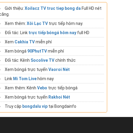
Giới thiệu:
Xoilacz TV truc tiep bong da
Full HD nét
căng.
Xem thêm:
Xôi Lạc TV
trực tiếp hôm nay.
Đối tác: Link
trực tiếp bóngá hôm nay
full HD
Xem
Cakhia TV
miễn phí
Xem bóngá
90PhutTV
miễn phí
Đối tác: Kênh
Socolive TV
chính thức
Xem bóngá trực tuyến
Vaoroi Nét
Link
Mi Tom Live
hôm nay
Xem thêm: Kênh
Vebo
trực tiếp bóngá
Xem bóngá trực tuyến
Rakhoi Nét
Truy cập
bongdalu vip
tại Bongdainfo