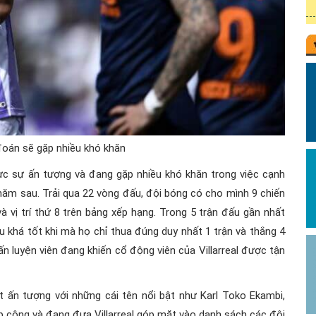
đoán sẽ gặp nhiều khó khăn
thực sự ấn tượng và đang gặp nhiều khó khăn trong việc cạnh
ăm sau. Trải qua 22 vòng đấu, đội bóng có cho mình 9 chiến
à vị trí thứ 8 trên bảng xếp hạng.
Trong 5 trận đấu gần nhất
ấu khá tốt khi mà họ chỉ thua đúng duy nhất 1 trận và thắng 4
n luyện viên đang khiến cổ động viên của Villarreal được tận
ất ấn tượng với những cái tên nổi bật như Karl Toko Ekambi,
p công và đang đưa Villarreal góp mặt vào danh sách các đội