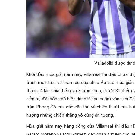
Valladolid được dự 
Khởi đầu mùa giải năm nay, Villarreal thi đấu chưa 
tranh một tấm vé tham dự cúp châu Âu vào mùa giải n
thắng, 4 lần chia điểm và 8 trận thua, được 31 điểm v
diễn ra, đội bóng có biệt danh là tàu ngầm vàng thi đ
trận. Phong độ của các cầu thủ và chiến thuật của huấ
hưởng những chiến thắng vô cùng ấn tượng.
Mùa giải năm nay, hàng công của Villarreal thi đấu r
Gerard Moreno và Moi Gómez, các chân sút liên tục lậ