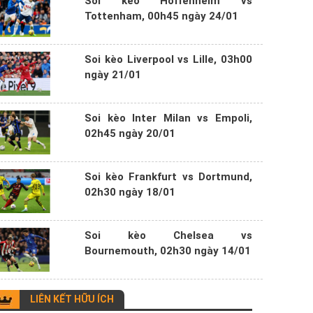
Soi kèo Hoffenheim vs
Tottenham, 00h45 ngày 24/01
Soi kèo Liverpool vs Lille, 03h00
ngày 21/01
Soi kèo Inter Milan vs Empoli,
02h45 ngày 20/01
Soi kèo Frankfurt vs Dortmund,
02h30 ngày 18/01
Soi kèo Chelsea vs
Bournemouth, 02h30 ngày 14/01
LIÊN KẾT HỮU ÍCH