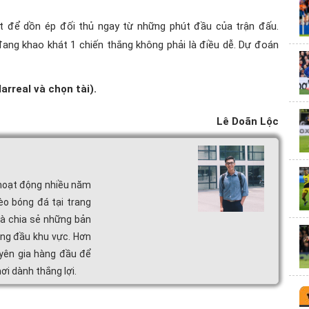
hất để dồn ép đối thủ ngay từ những phút đầu của trận đấu.
ang khao khát 1 chiến thắng không phải là điều dễ. Dự đoán
larreal và chọn tài).
Lê Doãn Lộc
hoạt động nhiều năm
kèo bóng đá tại trang
 và chia sẻ những bản
àng đầu khu vực. Hơn
uyên gia hàng đầu để
i dành thắng lợi.