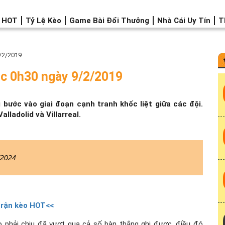
o HOT
Tỷ Lệ Kèo
Game Bài Đổi Thưởng
Nhà Cái Uy Tín
T
9/2/2019
 lúc 0h30 ngày 9/2/2019
 bước vào giai đoạn cạnh tranh khốc liệt giữa các đội.
lladolid và Villarreal.
4/2024
trận kèo HOT<<
họ phải chịu đã vượt qua cả số bàn thắng ghi được, điều đó