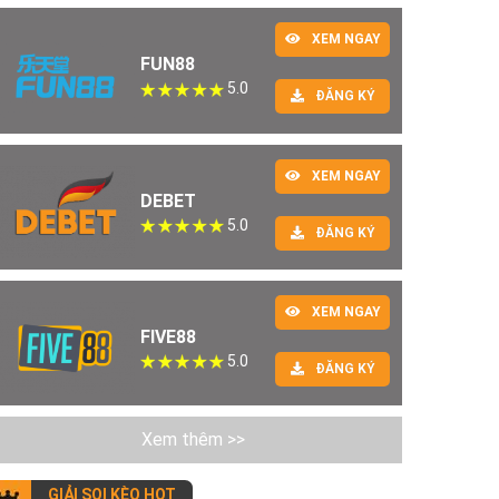
XEM NGAY
FUN88
5.0
ĐĂNG KÝ
XEM NGAY
DEBET
5.0
ĐĂNG KÝ
XEM NGAY
FIVE88
5.0
ĐĂNG KÝ
Xem thêm >>
GIẢI SOI KÈO HOT