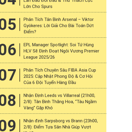
Lần Đầu Đối Đầu & Thử Thách Cực
Lớn Cho Spurs
05
Phân Tích Tân Binh Arsenal – Viktor
Gyökeres: Lời Giải Cho Bài Toán Dứt
Điểm?
06
EPL Manager Spotlight: Soi Tứ Hùng
HLV Sẽ Định Đoạt Ngôi Vương Premier
League 2025/26
07
Phân Tích Chuyên Sâu FIBA Asia Cup
2025: Cập Nhật Phong Độ & Cơ Hội
Của 6 Đội Tuyển Hàng Đầu
08
Nhận Định Leeds vs Villarreal (21h00,
2/8): Tân Binh Thăng Hoa, “Tàu Ngầm
Vàng” Gặp Khó
09
Nhận định Sarpsborg vs Brann (23h00,
2/8): Điểm Tựa Sân Nhà Giúp Vượt