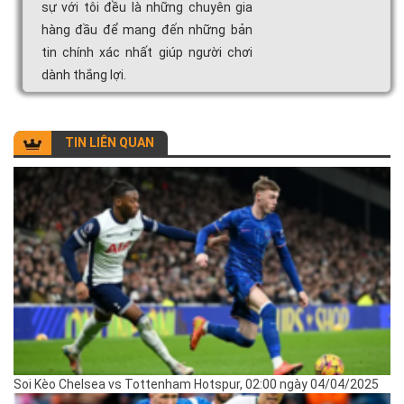
sự với tôi đều là những chuyên gia
hàng đầu để mang đến những bản
tin chính xác nhất giúp người chơi
dành thắng lợi.
TIN LIÊN QUAN
Soi Kèo Chelsea vs Tottenham Hotspur, 02:00 ngày 04/04/2025