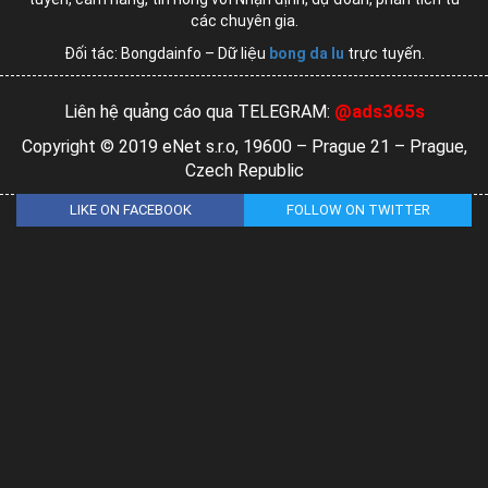
các chuyên gia.
Đối tác: Bongdainfo – Dữ liệu
bong da lu
trực tuyến.
@ads365s
Liên hệ quảng cáo qua TELEGRAM:
Copyright © 2019 eNet s.r.o, 19600 – Prague 21 – Prague,
Czech Republic
LIKE ON FACEBOOK
FOLLOW ON TWITTER