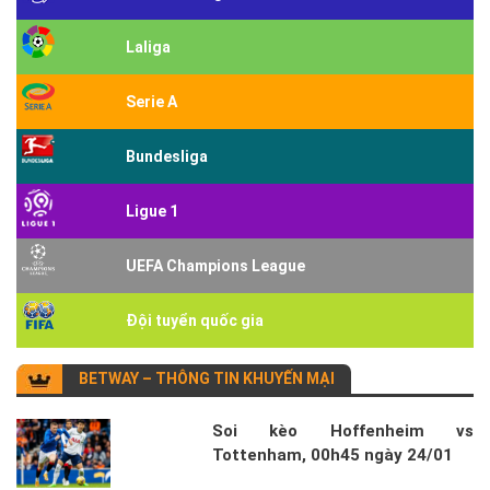
Laliga
Serie A
Bundesliga
Ligue 1
UEFA Champions League
Đội tuyển quốc gia
BETWAY – THÔNG TIN KHUYẾN MẠI
Soi kèo Hoffenheim vs
Tottenham, 00h45 ngày 24/01