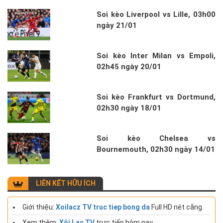
Soi kèo Liverpool vs Lille, 03h00
ngày 21/01
Soi kèo Inter Milan vs Empoli,
02h45 ngày 20/01
Soi kèo Frankfurt vs Dortmund,
02h30 ngày 18/01
Soi kèo Chelsea vs
Bournemouth, 02h30 ngày 14/01
LIÊN KẾT HỮU ÍCH
Giới thiệu:
Xoilacz TV truc tiep bong da
Full HD nét căng.
Xem thêm:
Xôi Lạc TV
trực tiếp hôm nay.