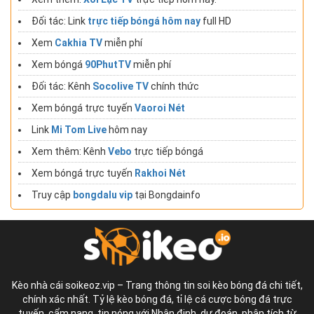
Đối tác: Link
trực tiếp bóngá hôm nay
full HD
Xem
Cakhia TV
miễn phí
Xem bóngá
90PhutTV
miễn phí
Đối tác: Kênh
Socolive TV
chính thức
Xem bóngá trực tuyến
Vaoroi Nét
Link
Mi Tom Live
hôm nay
Xem thêm: Kênh
Vebo
trực tiếp bóngá
Xem bóngá trực tuyến
Rakhoi Nét
Truy cập
bongdalu vip
tại Bongdainfo
Kèo nhà cái soikeoz.vip – Trang thông tin soi kèo bóng đá chi tiết,
chính xác nhất. Tỷ lệ kèo bóng đá, tỉ lệ cá cược bóng đá trực
tuyến, cẩm nang, tin nóng với Nhận định, dự đoán, phân tích từ