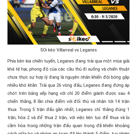
SOi kèo Villarreal vs Leganes
Phía bên kia chiến tuyến, Leganes đang trải qua một mùa giải
khá tệ hại, phong độ của các cầu thủ đi xuống và chiến thuật
chưa thực sự hợp lý đang là nguyên nhân khiến đội bóng gặp
nhiều khó khăn. Trải qua 26 vòng đấu, Leganes đang đứng áp
chót trên bảng xếp hạng với chỉ 20 điểm giành được sau 4
chiến thắng, 8 lần chia điểm với đối thủ và nhận tới 14 trận
thua. Trong 5 trận đấu gần nhất, Leganes chỉ thắng đúng 1
trận, hòa 2 và để thua 2 trận, với việc liên tục để thua và bị
cầm hòa trong những trận đấu quan trọng đã khiến khoảng
cách giữa họ và nhóm an toan đã lên thành 5 điểm, tuy nhiên