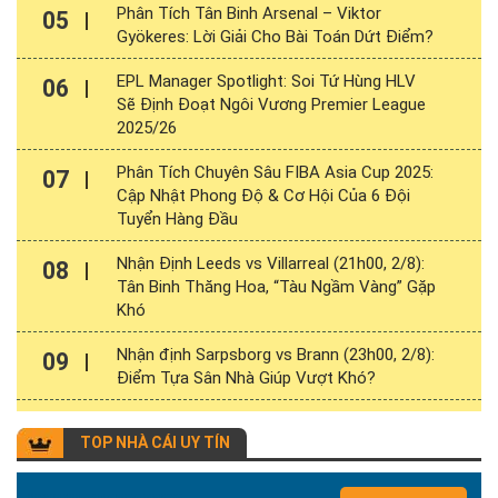
Phân Tích Tân Binh Arsenal – Viktor
05
Gyökeres: Lời Giải Cho Bài Toán Dứt Điểm?
EPL Manager Spotlight: Soi Tứ Hùng HLV
06
Sẽ Định Đoạt Ngôi Vương Premier League
2025/26
Phân Tích Chuyên Sâu FIBA Asia Cup 2025:
07
Cập Nhật Phong Độ & Cơ Hội Của 6 Đội
Tuyển Hàng Đầu
Nhận Định Leeds vs Villarreal (21h00, 2/8):
08
Tân Binh Thăng Hoa, “Tàu Ngầm Vàng” Gặp
Khó
Nhận định Sarpsborg vs Brann (23h00, 2/8):
09
Điểm Tựa Sân Nhà Giúp Vượt Khó?
TOP NHÀ CÁI UY TÍN