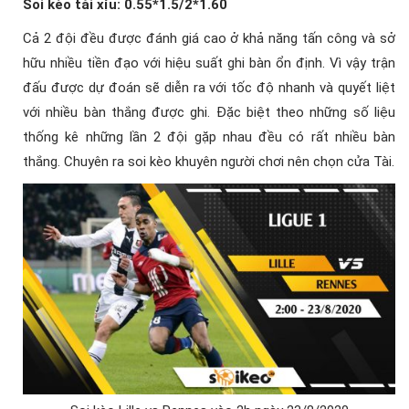
Soi kèo tài xỉu: 0.55*1.5/2*1.60
Cả 2 đội đều được đánh giá cao ở khả năng tấn công và sở
hữu nhiều tiền đạo với hiệu suất ghi bàn ổn định. Vì vậy trận
đấu được dự đoán sẽ diễn ra với tốc độ nhanh và quyết liệt
với nhiều bàn thắng được ghi. Đặc biệt theo những số liệu
thống kê những lần 2 đội gặp nhau đều có rất nhiều bàn
thắng. Chuyên ra soi kèo khuyên người chơi nên chọn cửa Tài.