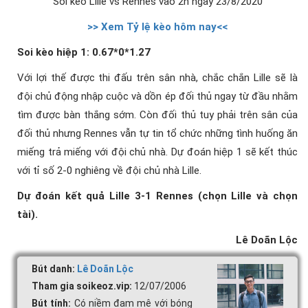
Soi kèo Lille vs Rennes vào 2h ngày 23/8/2020
>> Xem Tỷ lệ kèo hôm nay<<
Soi kèo hiệp 1: 0.67*0*1.27
Với lợi thế được thi đấu trên sân nhà, chắc chắn Lille sẽ là
đội chủ động nhập cuộc và dồn ép đối thủ ngay từ đầu nhằm
tìm được bàn thắng sớm. Còn đối thủ tuy phải trên sân của
đối thủ nhưng Rennes vẫn tự tin tổ chức những tình huống ăn
miếng trả miếng với đội chủ nhà. Dự đoán hiệp 1 sẽ kết thúc
với tỉ số 2-0 nghiêng về đội chủ nhà Lille.
Dự đoán kết quả Lille 3-1 Rennes (chọn Lille và chọn
tài).
Lê Doãn Lộc
Bút danh:
Lê Doãn Lộc
Tham gia soikeoz.vip:
12/07/2006
Bút tính:
Có niềm đam mê với bóng