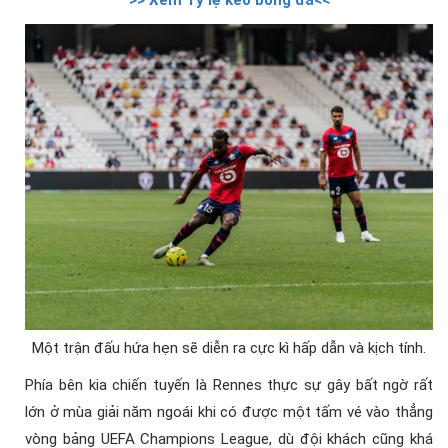
>> Xem Tỷ lệ kèo bóng đá<<
Một trận đấu hứa hẹn sẽ diễn ra cực kì hấp dẫn và kịch tính.
Phía bên kia chiến tuyến là Rennes thực sự gây bất ngờ rất
lớn ở mùa giải năm ngoái khi có được một tấm vé vào thẳng
vòng bảng UEFA Champions League, dù đội khách cũng khá