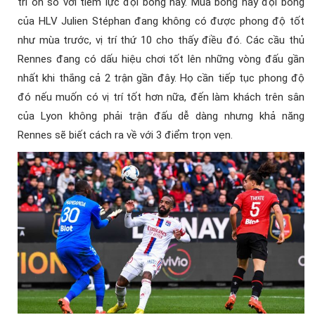
trí ổn so với tiềm lực đội bóng này. Mùa bóng này đội bóng
của HLV Julien Stéphan đang không có được phong độ tốt
như mùa trước, vị trí thứ 10 cho thấy điều đó. Các cầu thủ
Rennes đang có dấu hiệu chơi tốt lên những vòng đấu gần
nhất khi thắng cả 2 trận gần đây. Họ cần tiếp tục phong độ
đó nếu muốn có vị trí tốt hơn nữa, đến làm khách trên sân
của Lyon không phải trận đấu dễ dàng nhưng khả năng
Rennes sẽ biết cách ra về với 3 điểm trọn vẹn.