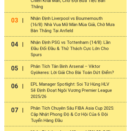
Chiến Khai Màn, Chờ Đợi Bữa Tiệc Bàn
Thắng
Nhận Định Liverpool vs Bournemouth
03
(16/8): Nhà Vua Mở Màn Mùa Giải, Chờ Mưa
Bàn Thắng Tại Anfield
Nhận Định PSG vs Tottenham (14/8): Lần
04
Đầu Đối Đầu & Thử Thách Cực Lớn Cho
Spurs
Phân Tích Tân Binh Arsenal – Viktor
05
Gyökeres: Lời Giải Cho Bài Toán Dứt Điểm?
EPL Manager Spotlight: Soi Tứ Hùng HLV
06
Sẽ Định Đoạt Ngôi Vương Premier League
2025/26
Phân Tích Chuyên Sâu FIBA Asia Cup 2025:
07
Cập Nhật Phong Độ & Cơ Hội Của 6 Đội
Tuyển Hàng Đầu