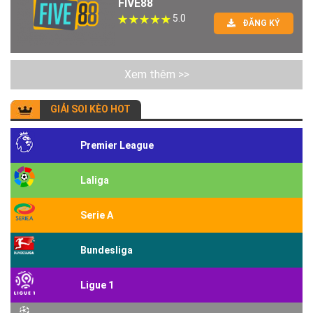
FIVE88
5.0
ĐĂNG KÝ
Xem thêm >>
GIẢI SOI KÈO HOT
Premier League
Laliga
Serie A
Bundesliga
Ligue 1