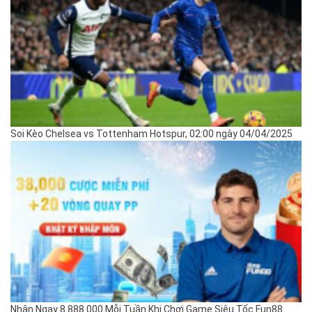
Soi Kèo Chelsea vs Tottenham Hotspur, 02:00 ngày 04/04/2025
Nhận Ngay 8.888.000 Mỗi Tuần Khi Chơi Game Siêu Tốc Fun88