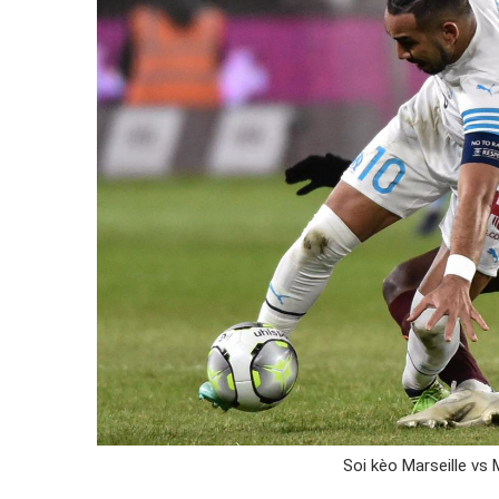
Soi kèo Marseille vs