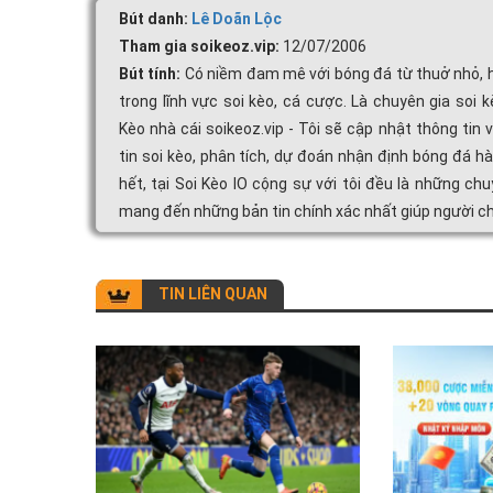
Bút danh:
Lê Doãn Lộc
Tham gia soikeoz.vip:
12/07/2006
Bút tính:
Có niềm đam mê với bóng đá từ thuở nhỏ, 
trong lĩnh vực soi kèo, cá cược. Là chuyên gia soi 
Kèo nhà cái soikeoz.vip - Tôi sẽ cập nhật thông tin
tin soi kèo, phân tích, dự đoán nhận định bóng đá h
hết, tại Soi Kèo IO cộng sự với tôi đều là những ch
mang đến những bản tin chính xác nhất giúp người chơ
TIN LIÊN QUAN