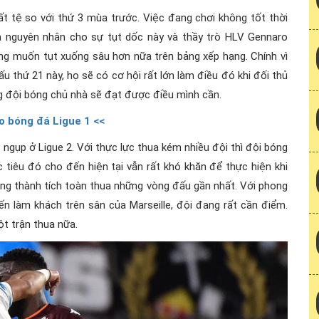
rất tệ so với thứ 3 mùa trước. Việc đang chơi không tốt thời
à nguyên nhân cho sự tụt dốc này và thầy trò HLV Gennaro
ng muốn tụt xuống sâu hơn nữa trên bảng xếp hạng. Chính vì
u thứ 21 này, họ sẽ có cơ hội rất lớn làm điều đó khi đối thủ
g đội bóng chủ nhà sẽ đạt được điều mình cần.
o bóng đá Ligue 1 <<
 ngụp ở Ligue 2. Với thực lực thua kém nhiều đội thì đội bóng
 tiêu đó cho đến hiện tại vẫn rất khó khăn để thực hiện khi
ng thành tích toàn thua những vòng đấu gần nhất. Với phong
ến làm khách trên sân của Marseille, đội đang rất cần điểm.
t trận thua nữa.