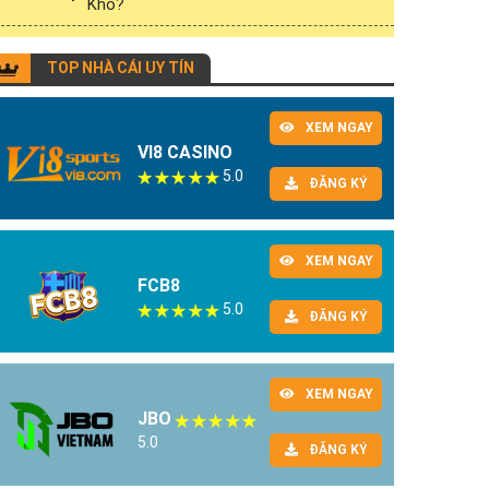
Khó?
TOP NHÀ CÁI UY TÍN
XEM NGAY
VI8 CASINO
5.0
ĐĂNG KÝ
XEM NGAY
FCB8
5.0
ĐĂNG KÝ
XEM NGAY
JBO
5.0
ĐĂNG KÝ