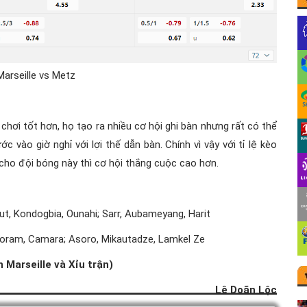
Marseille vs Metz
 chơi tốt hơn, họ tạo ra nhiều cơ hội ghi bàn nhưng rất có thể
 vào giờ nghỉ với lợi thế dẫn bàn. Chính vì vậy với tỉ lệ kèo
a cho đội bóng này thì cơ hội thắng cuộc cao hơn.
out, Kondogbia, Ounahi; Sarr, Aubameyang, Harit
N’Doram, Camara; Asoro, Mikautadze, Lamkel Ze
 Marseille và Xỉu trận)
Lê Doãn Lộc