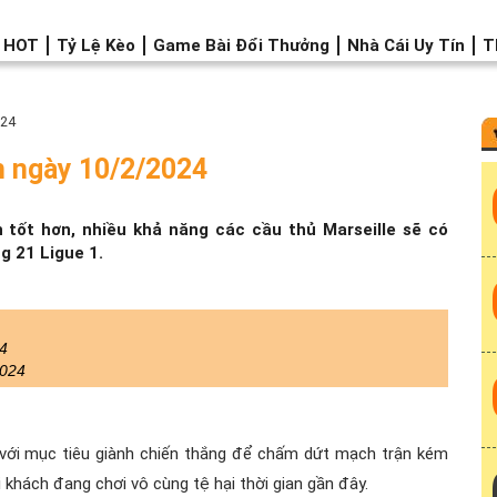
o HOT
Tỷ Lệ Kèo
Game Bài Đổi Thưởng
Nhà Cái Uy Tín
T
024
3h ngày 10/2/2024
 tốt hơn, nhiều khả năng các cầu thủ Marseille sẽ có
g 21 Ligue 1.
24
2024
à với mục tiêu giành chiến thắng để chấm dứt mạch trận kém
 khách đang chơi vô cùng tệ hại thời gian gần đây.