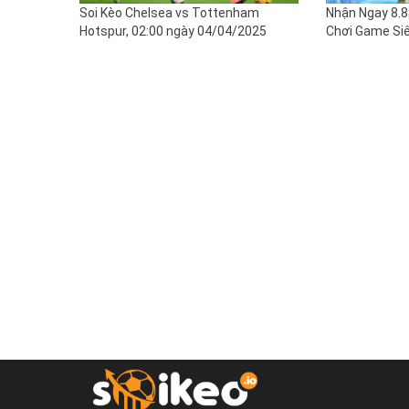
Soi Kèo Chelsea vs Tottenham
Nhận Ngay 8.8
Hotspur, 02:00 ngày 04/04/2025
Chơi Game Si