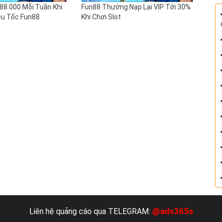
88.000 Mỗi Tuần Khi
Fun88 Thưởng Nạp Lại VIP Tới 30%
êu Tốc Fun88
Khi Chơi Slot
@ads365s
Liên hệ quảng cáo qua TELEGRAM: