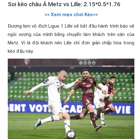
Soi kèo châu Á Metz vs Lille: 2.15*0.5*1.76
>> Xem mẹo chơi Kèo<<
Đương kim vô địch Ligue 1 Lille sẽ bắt đầu hành trình bảo vệ
ngôi vương của mình bằng chuyến làm khách trên sân của
Metz. Vì là đội khách nên Lille chỉ đơn giản chấp hòa trong
kèo đấu này.