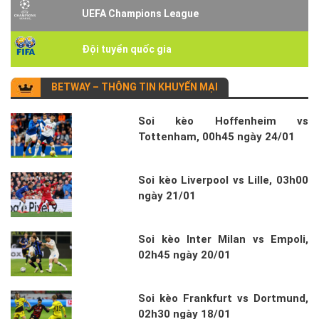
UEFA Champions League
Đội tuyển quốc gia
BETWAY – THÔNG TIN KHUYẾN MẠI
Soi kèo Hoffenheim vs
Tottenham, 00h45 ngày 24/01
Soi kèo Liverpool vs Lille, 03h00
ngày 21/01
Soi kèo Inter Milan vs Empoli,
02h45 ngày 20/01
Soi kèo Frankfurt vs Dortmund,
02h30 ngày 18/01