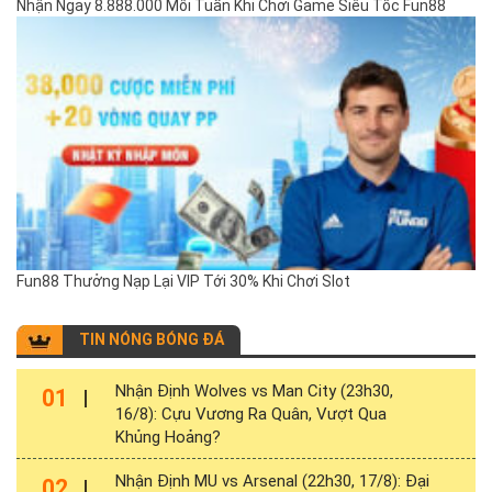
Nhận Ngay 8.888.000 Mỗi Tuần Khi Chơi Game Siêu Tốc Fun88
Fun88 Thưởng Nạp Lại VIP Tới 30% Khi Chơi Slot
TIN NÓNG BÓNG ĐÁ
Nhận Định Wolves vs Man City (23h30,
01
16/8): Cựu Vương Ra Quân, Vượt Qua
Khủng Hoảng?
Nhận Định MU vs Arsenal (22h30, 17/8): Đại
02