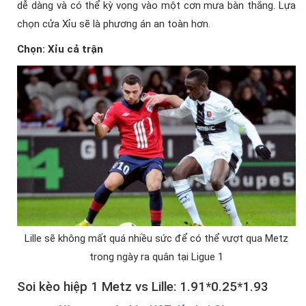
dễ dàng và có thể kỳ vọng vào một cơn mưa bàn thắng. Lựa
chọn cửa Xỉu sẽ là phương án an toàn hơn.
Chọn: Xỉu cả trận
Lille sẽ không mất quá nhiều sức để có thể vượt qua Metz
trong ngày ra quân tại Ligue 1
Soi kèo hiệp 1 Metz vs Lille: 1.91*0.25*1.93