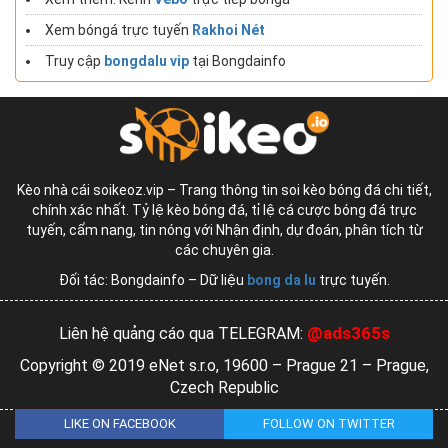
Xem bóngá trực tuyến
Rakhoi Nét
Truy cập
bongdalu vip
tại Bongdainfo
Kèo nhà cái soikeoz.vip – Trang thông tin soi kèo bóng đá chi tiết,
chính xác nhất. Tỷ lệ kèo bóng đá, tỉ lệ cá cược bóng đá trực
tuyến, cẩm nang, tin nóng với Nhận định, dự đoán, phân tích từ
các chuyên gia.
Đối tác: Bongdainfo – Dữ liệu
bong da lu
trực tuyến.
@ads365s
Liên hệ quảng cáo qua TELEGRAM:
Copyright © 2019 eNet s.r.o, 19600 – Prague 21 – Prague,
Czech Republic
LIKE ON FACEBOOK
FOLLOW ON TWITTER