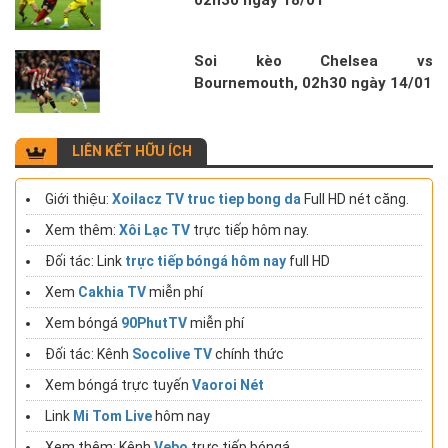
02h30 ngày 18/01
Soi kèo Chelsea vs
Bournemouth, 02h30 ngày 14/01
LIÊN KẾT HỮU ÍCH
Giới thiệu:
Xoilacz TV truc tiep bong da
Full HD nét căng.
Xem thêm:
Xôi Lạc TV
trực tiếp hôm nay.
Đối tác: Link
trực tiếp bóngá hôm nay
full HD
Xem
Cakhia TV
miễn phí
Xem bóngá
90PhutTV
miễn phí
Đối tác: Kênh
Socolive TV
chính thức
Xem bóngá trực tuyến
Vaoroi Nét
Link
Mi Tom Live
hôm nay
Xem thêm: Kênh
Vebo
trực tiếp bóngá