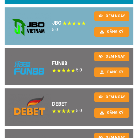
XEM NGAY
JBO
5.0
ĐĂNG KÝ
XEM NGAY
FUN88
5.0
ĐĂNG KÝ
XEM NGAY
DEBET
5.0
ĐĂNG KÝ
XEM NGAY