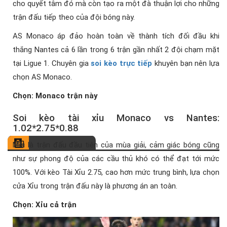
cho quyết tâm đó mà còn tạo ra một đà thuận lợi cho những
trận đấu tiếp theo của đội bóng này.
AS Monaco áp đảo hoàn toàn về thành tích đối đầu khi
thắng Nantes cả 6 lần trong 6 trận gần nhất 2 đội chạm mặt
tại Ligue 1. Chuyên gia
soi kèo trực tiếp
khuyên bạn nên lựa
chọn AS Monaco.
Chọn: Monaco trận này
Soi kèo tài xỉu Monaco vs Nantes:
1.02*2.75*0.88
Mới là trận đấu đầu tiên của mùa giải, cảm giác bóng cũng
như sự phong độ của các cầu thủ khó có thể đạt tới mức
100%. Với kèo Tài Xỉu 2.75, cao hơn mức trung bình, lựa chọn
cửa Xỉu trong trận đấu này là phương án an toàn.
Chọn: Xỉu cả trận