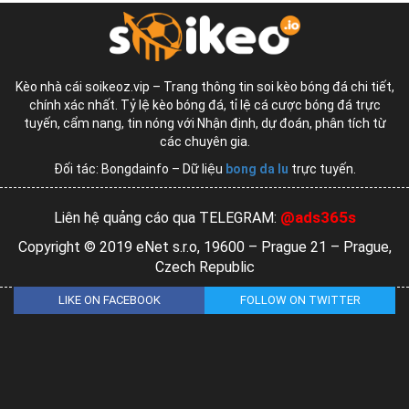
Kèo nhà cái soikeoz.vip – Trang thông tin soi kèo bóng đá chi tiết,
chính xác nhất. Tỷ lệ kèo bóng đá, tỉ lệ cá cược bóng đá trực
tuyến, cẩm nang, tin nóng với Nhận định, dự đoán, phân tích từ
các chuyên gia.
Đối tác: Bongdainfo – Dữ liệu
bong da lu
trực tuyến.
@ads365s
Liên hệ quảng cáo qua TELEGRAM:
Copyright © 2019 eNet s.r.o, 19600 – Prague 21 – Prague,
Czech Republic
LIKE ON FACEBOOK
FOLLOW ON TWITTER