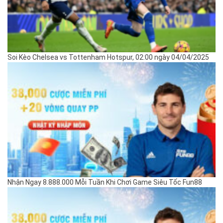
Soi Kèo Chelsea vs Tottenham Hotspur, 02:00 ngày 04/04/2025
Nhận Ngay 8.888.000 Mỗi Tuần Khi Chơi Game Siêu Tốc Fun88