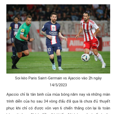
Soi kèo Paris Saint-Germain vs Ajaccio vào 2h ngày
14/5/2023
Ajaccio chỉ là tân binh của mùa bóng năm nay và những màn
trình diễn của họ sau 34 vòng đấu đã qua là chưa đủ thuyết
phục khi chỉ có được vỏn vẹn 6 chiến thắng còn lại là toàn