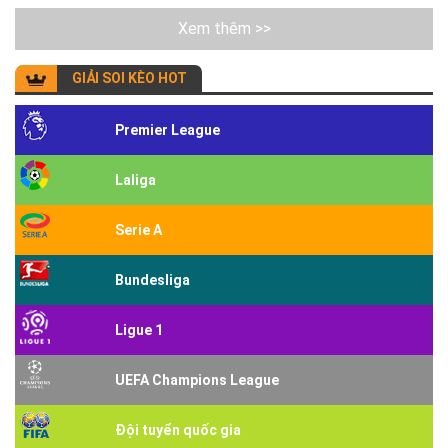
Xem thêm >>
GIẢI SOI KÈO HOT
Premier League
Laliga
Serie A
Bundesliga
Ligue 1
UEFA Champions League
Đội tuyển quốc gia