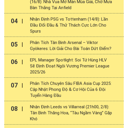
(16/8): Nhà Vua Mở Màn Mùa Giải, Chờ Mưa
Bàn Thắng Tại Anfield
Nhận Định PSG vs Tottenham (14/8): Lần
04
Đầu Đối Đầu & Thử Thách Cực Lớn Cho
Spurs
Phân Tích Tân Binh Arsenal – Viktor
05
Gyökeres: Lời Giải Cho Bài Toán Dứt Điểm?
EPL Manager Spotlight: Soi Tứ Hùng HLV
06
Sẽ Định Đoạt Ngôi Vương Premier League
2025/26
Phân Tích Chuyên Sâu FIBA Asia Cup 2025:
07
Cập Nhật Phong Độ & Cơ Hội Của 6 Đội
Tuyển Hàng Đầu
Nhận Định Leeds vs Villarreal (21h00, 2/8):
08
Tân Binh Thăng Hoa, “Tàu Ngầm Vàng” Gặp
Khó