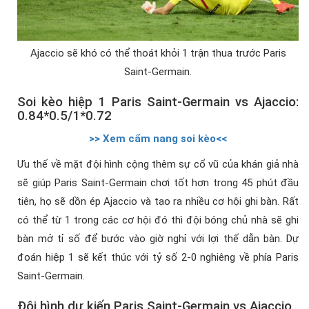
Ajaccio sẽ khó có thể thoát khỏi 1 trận thua trước Paris
Saint-Germain.
Soi kèo hiệp 1 Paris Saint-Germain vs Ajaccio:
0.84*0.5/1*0.72
>> Xem cẩm nang soi kèo<<
Ưu thế về mặt đội hình cộng thêm sự cổ vũ của khán giả nhà
sẽ giúp Paris Saint-Germain chơi tốt hơn trong 45 phút đầu
tiên, họ sẽ dồn ép Ajaccio và tạo ra nhiều cơ hội ghi bàn. Rất
có thể từ 1 trong các cơ hội đó thì đội bóng chủ nhà sẽ ghi
bàn mở tỉ số để bước vào giờ nghỉ với lợi thế dẫn bàn. Dự
đoán hiệp 1 sẽ kết thúc với tỷ số 2-0 nghiêng về phía Paris
Saint-Germain.
Đội hình dự kiến Paris Saint-Germain vs Ajaccio