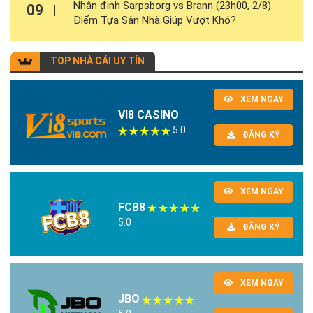
Nhận định Sarpsborg vs Brann (23h00, 2/8):
09
Điểm Tựa Sân Nhà Giúp Vượt Khó?
TOP NHÀ CÁI UY TÍN
XEM NGAY
VI8 CASINO
5.0
ĐĂNG KÝ
XEM NGAY
FCB8
5.0
ĐĂNG KÝ
XEM NGAY
JBO