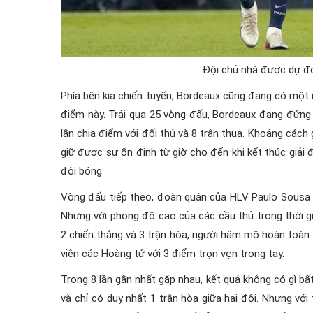
Đội chủ nhà được dự đo
Phía bên kia chiến tuyến, Bordeaux cũng đang có một 
điểm này. Trải qua 25 vòng đấu, Bordeaux đang đứng 
lần chia điểm với đối thủ và 8 trận thua. Khoảng các
giữ được sự ổn định từ giờ cho đến khi kết thúc giải 
đội bóng.
Vòng đấu tiếp theo, đoàn quân của HLV Paulo Sousa 
Nhưng với phong độ cao của các cầu thủ trong thời gi
2 chiến thắng và 3 trận hòa, người hâm mộ hoàn toàn
viên các Hoàng tử với 3 điểm trọn vẹn trong tay.
Trong 8 lần gần nhất gặp nhau, kết quả không có gì bấ
và chỉ có duy nhất 1 trận hòa giữa hai đội. Nhưng với 