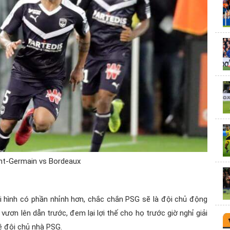
int-Germain vs Bordeaux
ội hình có phần nhỉnh hơn, chắc chắn PSG sẽ là đội chủ động
ơn lên dẫn trước, đem lại lợi thế cho họ trước giờ nghỉ giải
về đội chủ nhà PSG.