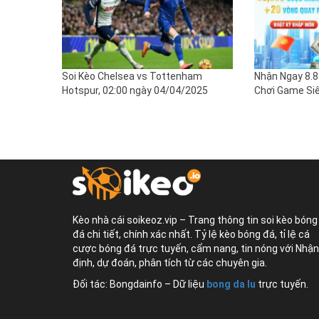
Soi Kèo Chelsea vs Tottenham
Nhận Ngay 8.8
Hotspur, 02:00 ngày 04/04/2025
Chơi Game Si
Kèo nhà cái soikeoz.vip – Trang thông tin soi kèo bóng
đá chi tiết, chính xác nhất. Tỷ lệ kèo bóng đá, tỉ lệ cá
cược bóng đá trực tuyến, cẩm nang, tin nóng với Nhận
định, dự đoán, phân tích từ các chuyên gia.
Đối tác: Bongdainfo – Dữ liệu
bong da lu
trực tuyến.