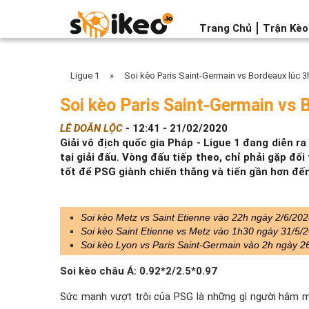
Trang Chủ
Trận Kè
Ligue 1
»
Soi kèo Paris Saint-Germain vs Bordeaux lúc 
Soi kèo Paris Saint-Germain vs 
LÊ DOÃN LỘC
-
12:41 - 21/02/2020
Giải vô địch quốc gia Pháp - Ligue 1 đang diễn ra
tại giải đấu. Vòng đấu tiếp theo, chỉ phải gặp đối
tốt để PSG giành chiến thắng và tiến gần hơn đến
Soi kèo Metz vs Saint Etienne vào 22h ngày 2/6/20
Soi kèo Saint Etienne vs Metz vào 1h30 ngày 31/5/
Soi kèo Lyon vs Paris Saint-Germain vào 2h ngày 2
Soi kèo châu Á: 0.92*2/2.5*0.97
Sức mạnh vượt trội của PSG là những gì người hâm m