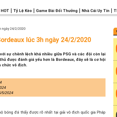
o HOT
Tỷ Lệ Kèo
Game Bài Đổi Thưởng
Nhà Cái Uy Tín
T
3h ngày 24/2/2020
Bordeaux lúc 3h ngày 24/2/2020
 với sự chênh lệch khá nhiều giữa PSG và các đội còn lại
 thủ được đánh giá yếu hơn là Bordeaux, đây sẽ là cơ hội
 chức vô địch.
24
2024
6/5/2024
ộ bóng đá thấy được rõ nhất tại giải vô địch quốc gia Pháp