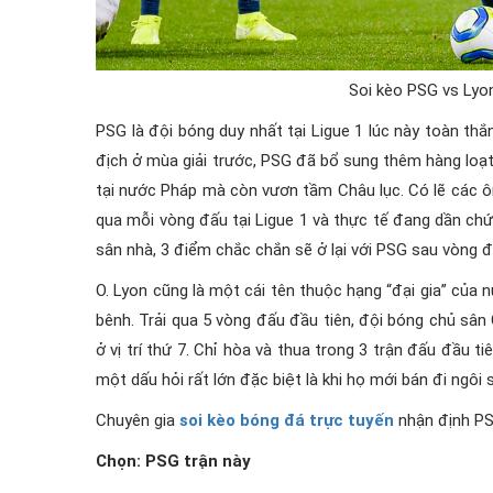
Soi kèo PSG vs Lyo
PSG là đội bóng duy nhất tại Ligue 1 lúc này toàn thắ
địch ở mùa giải trước, PSG đã bổ sung thêm hàng loạ
tại nước Pháp mà còn vươn tầm Châu lục. Có lẽ các 
qua mỗi vòng đấu tại Ligue 1 và thực tế đang dần chứ
sân nhà, 3 điểm chắc chắn sẽ ở lại với PSG sau vòng đ
O. Lyon cũng là một cái tên thuộc hạng “đại gia” của 
bênh. Trải qua 5 vòng đấu đầu tiên, đội bóng chủ s
ở vị trí thứ 7. Chỉ hòa và thua trong 3 trận đấu đầu 
một dấu hỏi rất lớn đặc biệt là khi họ mới bán đi ngô
Chuyên gia
soi kèo bóng đá trực tuyến
nhận định PS
Chọn: PSG trận này