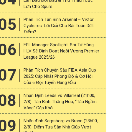
Lần Đầu Đối Đầu & Thử Thách Cực
Lớn Cho Spurs
05
Phân Tích Tân Binh Arsenal – Viktor
Gyökeres: Lời Giải Cho Bài Toán Dứt
Điểm?
06
EPL Manager Spotlight: Soi Tứ Hùng
HLV Sẽ Định Đoạt Ngôi Vương Premier
League 2025/26
07
Phân Tích Chuyên Sâu FIBA Asia Cup
2025: Cập Nhật Phong Độ & Cơ Hội
Của 6 Đội Tuyển Hàng Đầu
08
Nhận Định Leeds vs Villarreal (21h00,
2/8): Tân Binh Thăng Hoa, “Tàu Ngầm
Vàng” Gặp Khó
09
Nhận định Sarpsborg vs Brann (23h00,
2/8): Điểm Tựa Sân Nhà Giúp Vượt