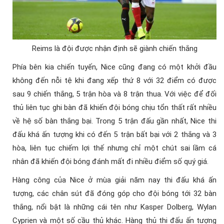
Reims là đội được nhận định sẽ giành chiến thắng
Phía bên kia chiến tuyến, Nice cũng đang có một khởi đầu
không đến nỗi tệ khi đang xếp thứ 8 với 32 điểm có được
sau 9 chiến thắng, 5 trận hòa và 8 trận thua. Với việc để đối
thủ liên tục ghi bàn đã khiến đội bóng chịu tổn thất rất nhiều
về hệ số bàn thắng bại. Trong 5 trận đấu gần nhất, Nice thi
đấu khá ấn tượng khi có đến 5 trận bất bại với 2 thắng và 3
hòa, liên tục chiếm lợi thế nhưng chỉ một chút sai lầm cá
nhân đã khiến đội bóng đánh mất đi nhiều điểm số quý giá.
Hàng công của Nice ở mùa giải năm nay thi đấu khá ấn
tượng, các chân sút đã đóng góp cho đội bóng tới 32 bàn
thắng, nổi bật là những cái tên như Kasper Dolberg, Wylan
Cyprien và một số cầu thủ khác. Hàng thủ thi đấu ấn tượng