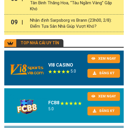
Tân Binh Thăng Hoa, “Tàu Ngầm Vàng” Gặp
Khó
Nhận định Sarpsborg vs Brann (23h00, 2/8):
09
Điểm Tựa Sân Nhà Giúp Vượt Khó?
TOP NHÀ CÁI UY TÍN
XEM NGAY
VI8 CASINO
5.0
ĐĂNG KÝ
XEM NGAY
FCB8
5.0
ĐĂNG KÝ