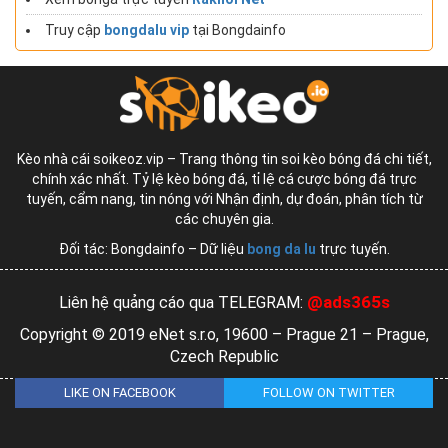
Truy cập
bongdalu vip
tại Bongdainfo
Kèo nhà cái soikeoz.vip – Trang thông tin soi kèo bóng đá chi tiết,
chính xác nhất. Tỷ lệ kèo bóng đá, tỉ lệ cá cược bóng đá trực
tuyến, cẩm nang, tin nóng với Nhận định, dự đoán, phân tích từ
các chuyên gia.
Đối tác: Bongdainfo – Dữ liệu
bong da lu
trực tuyến.
@ads365s
Liên hệ quảng cáo qua TELEGRAM:
Copyright © 2019 eNet s.r.o, 19600 – Prague 21 – Prague,
Czech Republic
LIKE ON FACEBOOK
FOLLOW ON TWITTER