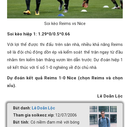
Soi kèo Reims vs Nice
Soi kèo hiệp 1: 1.29*0/0.5*0.66
Với lợi thế được thi đấu trên sân nhà, nhiều khả năng Reims
sẽ là đội chủ động dồn ép và kiểm soát thế trận ngay từ đầu
nhằm tìm kiếm bàn thắng vươn lên dẫn trước. Dự đoán hiệp 1
sẽ kết thúc với tỉ số 1-0 nghiêng về đội chủ nhà.
Dự đoán kết quả Reims 1-0 Nice (chọn Reims và chọn
xỉu).
Lê Doãn Lộc
Bút danh:
Lê Doãn Lộc
Tham gia soikeoz.vip:
12/07/2006
Bút tính:
Có niềm đam mê với bóng