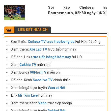
Soi kèo Chelsea vs
Bournemouth, 02h30 ngày 14/01
LIÊN KẾT HỮU ÍCH
Giới thiệu:
Xoilacz TV truc tiep bong da
Full HD nét căng.
Xem thêm:
Xôi Lạc TV
trực tiếp hôm nay.
Đối tác: Link
trực tiếp bóngá hôm nay
full HD
Xem
Cakhia TV
miễn phí
Xem bóngá
90PhutTV
miễn phí
Đối tác: Kênh
Socolive TV
chính thức
Xem bóngá trực tuyến
Vaoroi Nét
Link
Mi Tom Live
hôm nay
Xem thêm: Kênh
Vebo
trực tiếp bóngá
Xem bóngá trực tuyến
Rakhoi Nét