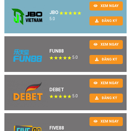
XEM NGAY
JBO
5.0
ĐĂNG KÝ
XEM NGAY
FUN88
5.0
ĐĂNG KÝ
XEM NGAY
DEBET
5.0
ĐĂNG KÝ
XEM NGAY
FIVE88