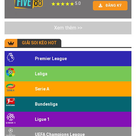
5.0
ĐĂNG KÝ
Xem thêm >>
GIẢI SOI KÈO HOT
Premier League
Laliga
Serie A
Bundesliga
Ligue 1
UEFA Champions League