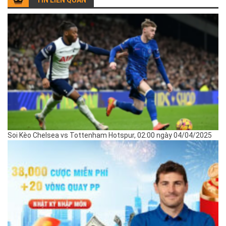
Soi Kèo Chelsea vs Tottenham Hotspur, 02:00 ngày 04/04/2025