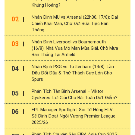
Khủng Hoảng?
Nhận Định MU vs Arsenal (22h30, 17/8): Đại
02
Chiến Khai Màn, Chờ Đợi Bữa Tiệc Bàn
Thắng
Nhận Định Liverpool vs Bournemouth
03
(16/8): Nhà Vua Mở Màn Mùa Giải, Chờ Mưa
Bàn Thắng Tại Anfield
Nhận Định PSG vs Tottenham (14/8): Lần
04
Đầu Đối Đầu & Thử Thách Cực Lớn Cho
Spurs
Phân Tích Tân Binh Arsenal – Viktor
05
Gyökeres: Lời Giải Cho Bài Toán Dứt Điểm?
EPL Manager Spotlight: Soi Tứ Hùng HLV
06
Sẽ Định Đoạt Ngôi Vương Premier League
2025/26
Phân Tích Chuyên Sâu FIBA Asia Cup 2025: