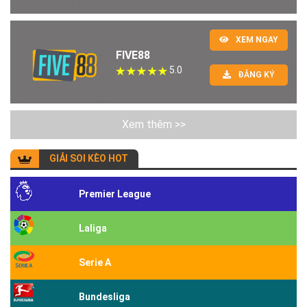
XEM NGAY
FIVE88
5.0
ĐĂNG KÝ
Xem thêm >>
GIẢI SOI KÈO HOT
Premier League
Laliga
Serie A
Bundesliga